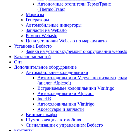
Автономные отопители ТермоТранс
(ThermoTrans)
Маркизы
Генераторы
Автомобильные инверторы
Запчасти на Webasto
Ремонт Webasto
Цена установки Webasto по маркам авто
Установка Вебасто
Заявка на установку/ремонт оборудования webasto
Каталог запчастей
Опт
Дополнительное оборудование
Автомобильные холодильники
Автохолодильники Meyvel по низким ценам
(аналог Alpicool)
Встраиваемые холодильники Vitrifrigo
Автохолодильники Alpicool
Indel B
Автохолодильники Vitrifrigo
Аксессуары и запчасти
Винные шкафы
Шумоизоляция автомобиля
Сигнализации с управлением Вебасто
Контакты