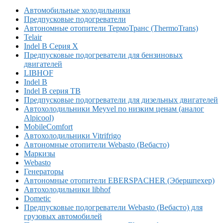
Автомобильные холодильники
Предпусковые подогреватели
Автономные отопители ТермоТранс (ThermoTrans)
Telair
Indel B Серия X
Предпусковые подогреватели для бензиновых
двигателей
LIBHOF
Indel B
Indel B серия TB
Предпусковые подогреватели для дизельных двигателей
Автохолодильники Meyvel по низким ценам (аналог
Alpicool)
MobileComfort
Автохолодильники Vitrifrigo
Автономные отопители Webasto (Вебасто)
Маркизы
Webasto
Генераторы
Автономные отопители EBERSPACHER (Эбершпехер)
Автохолодильники libhof
Dometic
Предпусковые подогреватели Webasto (Вебасто) для
грузовых автомобилей