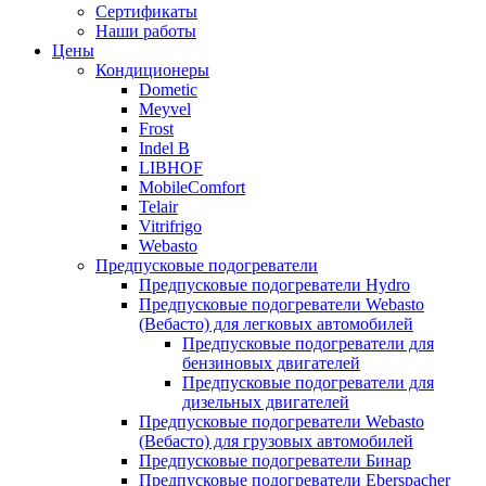
меню
содержимому
Сертификаты
Наши работы
Цены
Кондиционеры
Dometic
Meyvel
Frost
Indel B
LIBHOF
MobileComfort
Telair
Vitrifrigo
Webasto
Предпусковые подогреватели
Предпусковые подогреватели Hydro
Предпусковые подогреватели Webasto
(Вебасто) для легковых автомобилей
Предпусковые подогреватели для
бензиновых двигателей
Предпусковые подогреватели для
дизельных двигателей
Предпусковые подогреватели Webasto
(Вебасто) для грузовых автомобилей
Предпусковые подогреватели Бинар
Предпусковые подогреватели Eberspacher