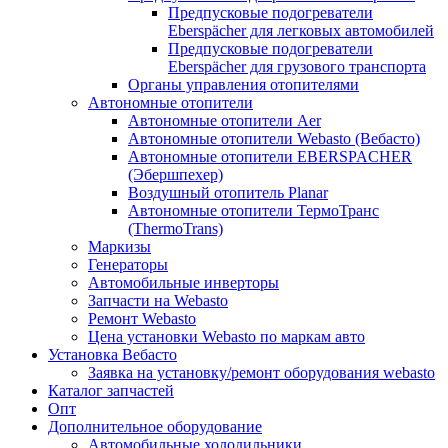
Предпусковые подогреватели
Eberspächer для легковых автомобилей
Предпусковые подогреватели
Eberspächer для грузового транспорта
Органы управления отопителями
Автономные отопители
Автономные отопители Аer
Автономные отопители Webasto (Вебасто)
Автономные отопители EBERSPACHER
(Эбершпехер)
Воздушный отопитель Planar
Автономные отопители ТермоТранс
(ThermoTrans)
Маркизы
Генераторы
Автомобильные инверторы
Запчасти на Webasto
Ремонт Webasto
Цена установки Webasto по маркам авто
Установка Вебасто
Заявка на установку/ремонт оборудования webasto
Каталог запчастей
Опт
Дополнительное оборудование
Автомобильные холодильники