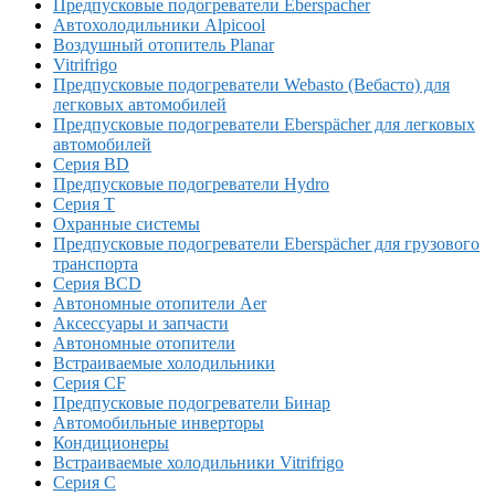
Предпусковые подогреватели Eberspacher
Автохолодильники Alpicool
Воздушный отопитель Planar
Vitrifrigo
Предпусковые подогреватели Webasto (Вебасто) для
легковых автомобилей
Предпусковые подогреватели Eberspächer для легковых
автомобилей
Серия BD
Предпусковые подогреватели Hydro
Серия T
Охранные системы
Предпусковые подогреватели Eberspächer для грузового
транспорта
Серия BCD
Автономные отопители Аer
Аксессуары и запчасти
Автономные отопители
Встраиваемые холодильники
Серия CF
Предпусковые подогреватели Бинар
Автомобильные инверторы
Кондиционеры
Встраиваемые холодильники Vitrifrigo
Серия C