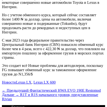
некоторые совершенно новые автомобили Toyota и Lexus в
Нигерии.
Но с учетом обменного курса, который сейчас составляет
более 1400 ₦ за доллар, цены на автомобили, включая
совершенно новые и подержанные (Tokunbo), будут
продолжать расти до рекордных и недоступных цен в
Нигерии.
С мая 2023 года федеральное правительство через
Центральный банк Нигерии (CBN) повысило обменный курс
более чем в 4 раза, всего с 422,30 ₦ за доллар, что повлияло на
импортную пошлину за оформление грузов в морских портах
страны.
Это создает всё Новые проблемы для автодилеров, поскольку
FG повышает обменный курс за таможенное оформление
грузов до N1,356/$
Категории
Теги
Новости
Lexus LX
,
Lexus LX 600
Навигация
Предыдущий
← Предыдущий
Фантастический HWA EVO 190E Restomod
Дальше:
Дальше →
R1T и R1S начального уровня, представленные
по
Rivian
записям
Перейти