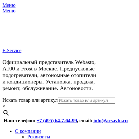
Меню
X
У нас космические скидки на
Меню
автокондиционеры!
F-Service
Официальный представитель Webasto,
А100 и Frost в Москве. Предпусковые
подогреватели, автономные отопители
и кондиционеры. Установка, продажа,
ремонт, обслуживание. Автоновости.
Header
Перейти
Искать товар или артикул
к
×
Right
содержимому
Menu
Наш телефон:
+7 (495) 64-7-64-99
, email:
info@acsavto.ru
Основное
Перейти
О компании
к
Реквизиты