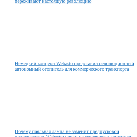
переживают настоящую революцию
Немецкий концерн Webasto представил революционный
автономный отопитель для коммерческого транспорта
Почему паяльная лампа не заменит предпусковой
подогреватель Webasto: уроки из сгоревшего двигателя