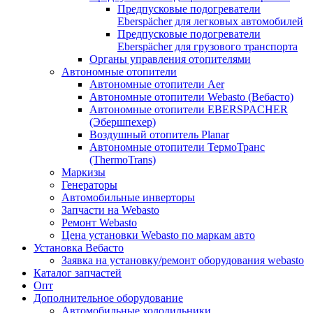
Предпусковые подогреватели
Eberspächer для легковых автомобилей
Предпусковые подогреватели
Eberspächer для грузового транспорта
Органы управления отопителями
Автономные отопители
Автономные отопители Аer
Автономные отопители Webasto (Вебасто)
Автономные отопители EBERSPACHER
(Эбершпехер)
Воздушный отопитель Planar
Автономные отопители ТермоТранс
(ThermoTrans)
Маркизы
Генераторы
Автомобильные инверторы
Запчасти на Webasto
Ремонт Webasto
Цена установки Webasto по маркам авто
Установка Вебасто
Заявка на установку/ремонт оборудования webasto
Каталог запчастей
Опт
Дополнительное оборудование
Автомобильные холодильники