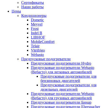
меню
содержимому
Сертификаты
Наши работы
Цены
Кондиционеры
Dometic
Meyvel
Frost
Indel B
LIBHOF
MobileComfort
Telair
Vitrifrigo
Webasto
Предпусковые подогреватели
Предпусковые подогреватели Hydro
Предпусковые подогреватели Webasto
(Вебасто) для легковых автомобилей
Предпусковые подогреватели для
бензиновых двигателей
Предпусковые подогреватели для
дизельных двигателей
Предпусковые подогреватели Webasto
(Вебасто) для грузовых автомобилей
Предпусковые подогреватели Бинар
Предпусковые подогреватели Eberspacher