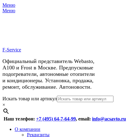
Меню
X
У нас космические скидки на
Меню
автокондиционеры!
F-Service
Официальный представитель Webasto,
А100 и Frost в Москве. Предпусковые
подогреватели, автономные отопители
и кондиционеры. Установка, продажа,
ремонт, обслуживание. Автоновости.
Header
Перейти
Искать товар или артикул
к
×
Right
содержимому
Menu
Наш телефон:
+7 (495) 64-7-64-99
, email:
info@acsavto.ru
Основное
Перейти
О компании
к
Реквизиты