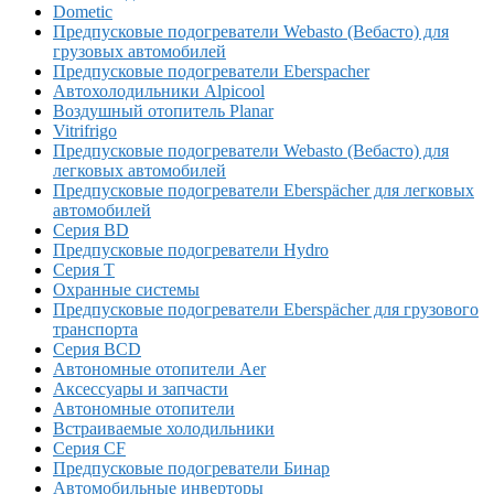
Dometic
Предпусковые подогреватели Webasto (Вебасто) для
грузовых автомобилей
Предпусковые подогреватели Eberspacher
Автохолодильники Alpicool
Воздушный отопитель Planar
Vitrifrigo
Предпусковые подогреватели Webasto (Вебасто) для
легковых автомобилей
Предпусковые подогреватели Eberspächer для легковых
автомобилей
Серия BD
Предпусковые подогреватели Hydro
Серия T
Охранные системы
Предпусковые подогреватели Eberspächer для грузового
транспорта
Серия BCD
Автономные отопители Аer
Аксессуары и запчасти
Автономные отопители
Встраиваемые холодильники
Серия CF
Предпусковые подогреватели Бинар
Автомобильные инверторы