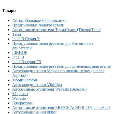
Товары
Автомобильные холодильники
Предпусковые подогреватели
Автономные отопители ТермоТранс (ThermoTrans)
Telair
Indel B Серия X
Предпусковые подогреватели для бензиновых
двигателей
LIBHOF
Indel B
Indel B серия TB
Предпусковые подогреватели для дизельных двигателей
Автохолодильники Meyvel по низким ценам (аналог
Alpicool)
MobileComfort
Автохолодильники Vitrifrigo
Автономные отопители Webasto (Вебасто)
Маркизы
Webasto
Генераторы
Автономные отопители EBERSPACHER (Эбершпехер)
Автохолодильники libhof