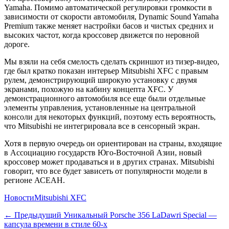
Yamaha. Помимо автоматической регулировки громкости в
зависимости от скорости автомобиля, Dynamic Sound Yamaha
Premium также меняет настройки басов и чистых средних и
высоких частот, когда кроссовер движется по неровной
дороге.
Мы взяли на себя смелость сделать скриншот из тизер-видео,
где был кратко показан интерьер Mitsubishi XFC с правым
рулем, демонстрирующий широкую установку с двумя
экранами, похожую на кабину концепта XFC. У
демонстрационного автомобиля все еще были отдельные
элементы управления, установленные на центральной
консоли для некоторых функций, поэтому есть вероятность,
что Mitsubishi не интегрировала все в сенсорный экран.
Хотя в первую очередь он ориентирован на страны, входящие
в Ассоциацию государств Юго-Восточной Азии, новый
кроссовер может продаваться и в других странах. Mitsubishi
говорит, что все будет зависеть от популярности модели в
регионе АСЕАН.
Категории
Теги
Новости
Mitsubishi XFC
Навигация
Предыдущий
← Предыдущий
Уникальный Porsche 356 LaDawri Special —
капсула времени в стиле 60-х