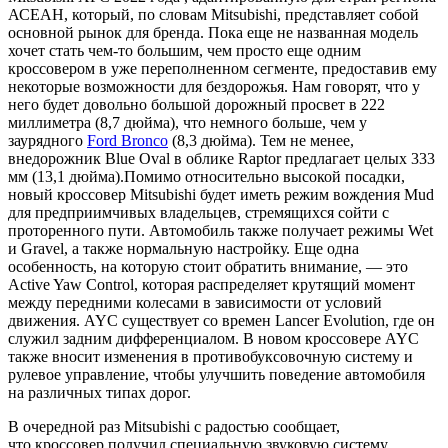
АСЕАН, который, по словам Mitsubishi, представляет собой
основной рынок для бренда. Пока еще не названная модель
хочет стать чем-то большим, чем просто еще одним
кроссовером в уже переполненном сегменте, предоставив ему
некоторые возможности для бездорожья. Нам говорят, что у
него будет довольно большой дорожный просвет в 222
миллиметра (8,7 дюйма), что немного больше, чем у
заурядного
Ford Bronco
(8,3 дюйма). Тем не менее,
внедорожник Blue Oval в облике Raptor предлагает целых 333
мм (13,1 дюйма).Помимо относительно высокой посадки,
новый кроссовер Mitsubishi будет иметь режим вождения Mud
для предприимчивых владельцев, стремящихся сойти с
проторенного пути. Автомобиль также получает режимы Wet
и Gravel, а также нормальную настройку. Еще одна
особенность, на которую стоит обратить внимание, — это
Active Yaw Control, которая распределяет крутящий момент
между передними колесами в зависимости от условий
движения. AYC существует со времен Lancer Evolution, где он
служил задним дифференциалом. В новом кроссовере AYC
также вносит изменения в противобуксовочную систему и
рулевое управление, чтобы улучшить поведение автомобиля
на различных типах дорог.
В очередной раз Mitsubishi с радостью сообщает,
что
кроссовер
получил специальную звуковую систему