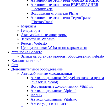
Автономные отопители Webasto (Вебасто)
Автономные отопители EBERSPACHER
(Эбершпехер)
Воздушный отопитель Planar
Автономные отопители ТермоТранс
(ThermoTrans)
Маркизы
Генераторы
Автомобильные инверторы
Запчасти на Webasto
Ремонт Webasto
Цена установки Webasto по маркам авто
Установка Вебасто
Заявка на установку/ремонт оборудования webasto
Каталог запчастей
Опт
Дополнительное оборудование
Автомобильные холодильники
Автохолодильники Meyvel по низким ценам
(аналог Alpicool)
Встраиваемые холодильники Vitrifrigo
Автохолодильники Alpicool
Indel B
Автохолодильники Vitrifrigo
Аксессуары и запчасти