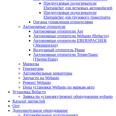
Предпусковые подогреватели
Eberspächer для легковых автомобилей
Предпусковые подогреватели
Eberspächer для грузового транспорта
Органы управления отопителями
Автономные отопители
Автономные отопители Аer
Автономные отопители Webasto (Вебасто)
Автономные отопители EBERSPACHER
(Эбершпехер)
Воздушный отопитель Planar
Автономные отопители ТермоТранс
(ThermoTrans)
Маркизы
Генераторы
Автомобильные инверторы
Запчасти на Webasto
Ремонт Webasto
Цена установки Webasto по маркам авто
Установка Вебасто
Заявка на установку/ремонт оборудования webasto
Каталог запчастей
Опт
Дополнительное оборудование
Автомобильные холодильники