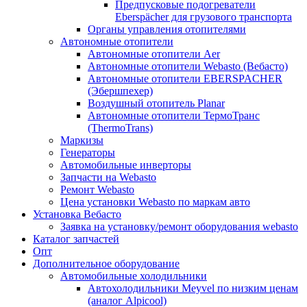
Предпусковые подогреватели
Eberspächer для грузового транспорта
Органы управления отопителями
Автономные отопители
Автономные отопители Аer
Автономные отопители Webasto (Вебасто)
Автономные отопители EBERSPACHER
(Эбершпехер)
Воздушный отопитель Planar
Автономные отопители ТермоТранс
(ThermoTrans)
Маркизы
Генераторы
Автомобильные инверторы
Запчасти на Webasto
Ремонт Webasto
Цена установки Webasto по маркам авто
Установка Вебасто
Заявка на установку/ремонт оборудования webasto
Каталог запчастей
Опт
Дополнительное оборудование
Автомобильные холодильники
Автохолодильники Meyvel по низким ценам
(аналог Alpicool)