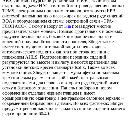
АВS, системой курсовой устойчивости ESC, ассистентом
старта на подъеме НАС, системой контроля давления в шинах
TPMS, электронным приводом стояночного тормоза ЕРВ,
системой напоминания о пассажирах на заднем ряду сидений
ROA и оборудованием системы экстренной связи «ЭРА-
ГЛОНАСС». Такому набору от
Kia
позавидуют многие
представительские модели. Помимо фронтальных и боковых
подушек безопасности, боковых шторок безопасности и
коленной подушки безопасности водителя, Stinger также
имеет систему дополнительной защиты пешеходов –
автоматического поднятия капота при столкновении с
пешеходом AHLS. Подголовники передних сидений
регулируются по высоте и вылету, имеются крепления для
установки детских кресел стандарта Isofix. Также во всех
комплектациях Stinger оснащается мультифункциональным
трехспицевым рулем с отделкой кожей, центральными
подлокотниками для первого и второго ряда сидений, имеет
сетку в багажном отделении. Панель приборов в новом
оформлении отделана черным глянцем и имеет
хромированную окантовку, а центральное салонное зеркало –
современный безрамочный дизайн. Во всех фастбеках Stinger
предусмотрена возможность сложить спинки сидений заднего
ряда в пропорции 60/40.