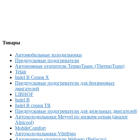
Товары
Автомобильные холодильники
Предпусковые подогреватели
Автономные отопители ТермоТранс (ThermoTrans)
Telair
Indel B Серия X
Предпусковые подогреватели для бензиновых
двигателей
LIBHOF
Indel B
Indel B серия TB
Предпусковые подогреватели для дизельных двигателей
Автохолодильники Meyvel по низким ценам (аналог
Alpicool)
MobileComfort
Автохолодильники Vitrifrigo
Автономные отопители Webasto (Вебасто)