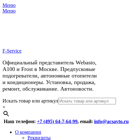
Меню
X
У нас космические скидки на
Меню
автокондиционеры!
F-Service
Официальный представитель Webasto,
А100 и Frost в Москве. Предпусковые
подогреватели, автономные отопители
и кондиционеры. Установка, продажа,
ремонт, обслуживание. Автоновости.
Header
Перейти
Искать товар или артикул
к
×
Right
содержимому
Menu
Наш телефон:
+7 (495) 64-7-64-99
, email:
info@acsavto.ru
Основное
Перейти
О компании
к
Реквизиты