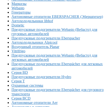
Маркизы
Webasto
Генераторы
Автономные отопители EBERSPACHER (Эбершпехер)
Автохолодильники libhof
Dometic
Предпусковые подогреватели Webasto (Вебасто) для
грузовых автомобилей
Предпусковые подогреватели Eberspacher
Автохолодильники Alpicool
Воздушный отопитель Planar
Vitrifrigo
Предпусковые подогреватели Webasto (Вебасто) для
легковых автомобилей
Предпусковые подогреватели Eberspächer для легковых
автомобилей
Серия BD
Предпусковые подогреватели Hydro
Серия T
Охранные системы
Предпусковые подогреватели Eberspächer для грузового
транспорта
Серия BCD
Автономные отопители Аer
Аксессуары и запчасти