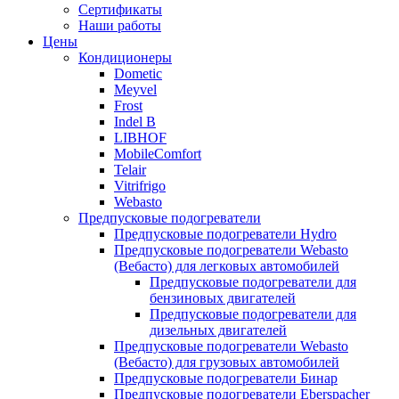
меню
содержимому
Сертификаты
Наши работы
Цены
Кондиционеры
Dometic
Meyvel
Frost
Indel B
LIBHOF
MobileComfort
Telair
Vitrifrigo
Webasto
Предпусковые подогреватели
Предпусковые подогреватели Hydro
Предпусковые подогреватели Webasto
(Вебасто) для легковых автомобилей
Предпусковые подогреватели для
бензиновых двигателей
Предпусковые подогреватели для
дизельных двигателей
Предпусковые подогреватели Webasto
(Вебасто) для грузовых автомобилей
Предпусковые подогреватели Бинар
Предпусковые подогреватели Eberspacher