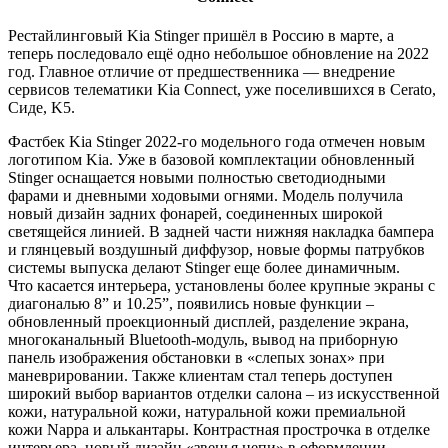
Рестайлинговый Kia Stinger пришёл в Россию в марте, а
теперь последовало ещё одно небольшое обновление на 2022
год. Главное отличие от предшественника — внедрение
сервисов телематики Kia Connect, уже поселившихся в Cerato,
Сиде, K5.
Фастбек Kia Stinger 2022-го модельного года отмечен новым
логотипом Kia. Уже в базовой комплектации обновленный
Stinger оснащается новыми полностью светодиодными
фарами и дневными ходовыми огнями. Модель получила
новый дизайн задних фонарей, соединенных широкой
светящейся линией. В задней части нижняя накладка бампера
и глянцевый воздушный диффузор, новые формы патрубков
системы выпуска делают Stinger еще более динамичным.
Что касается интерьера, установлены более крупные экраны с
диагональю 8” и 10.25”, появились новые функции –
обновленный проекционный дисплей, разделение экрана,
многоканальный Bluetooth-модуль, вывод на приборную
панель изображения обстановки в «слепых зонах» при
маневрировании. Также клиентам стал теперь доступен
широкий выбор вариантов отделки салона – из искусственной
кожи, натуральной кожи, натуральной кожи премиальной
кожи Nappa и алькантары. Контрастная прострочка в отделке
интерьера, новый дизайн «звенья цепи» в оформлении