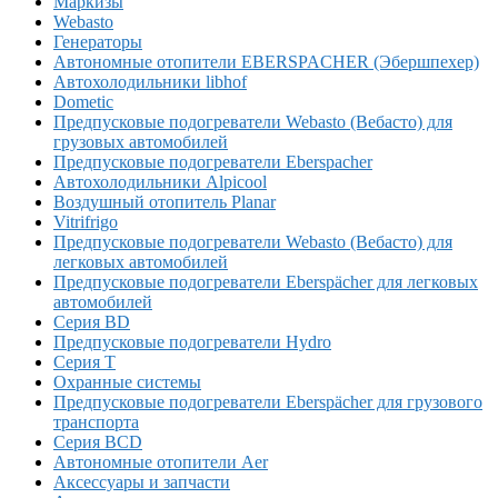
Маркизы
Webasto
Генераторы
Автономные отопители EBERSPACHER (Эбершпехер)
Автохолодильники libhof
Dometic
Предпусковые подогреватели Webasto (Вебасто) для
грузовых автомобилей
Предпусковые подогреватели Eberspacher
Автохолодильники Alpicool
Воздушный отопитель Planar
Vitrifrigo
Предпусковые подогреватели Webasto (Вебасто) для
легковых автомобилей
Предпусковые подогреватели Eberspächer для легковых
автомобилей
Серия BD
Предпусковые подогреватели Hydro
Серия T
Охранные системы
Предпусковые подогреватели Eberspächer для грузового
транспорта
Серия BCD
Автономные отопители Аer
Аксессуары и запчасти