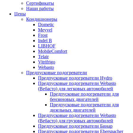
меню
содержимому
Сертификаты
Наши работы
Цены
Кондиционеры
Dometic
Meyvel
Frost
Indel B
LIBHOF
MobileComfort
Telair
Vitrifrigo
Webasto
Предпусковые подогреватели
Предпусковые подогреватели Hydro
Предпусковые подогреватели Webasto
(Вебасто) для легковых автомобилей
Предпусковые подогреватели для
бензиновых двигателей
Предпусковые подогреватели для
дизельных двигателей
Предпусковые подогреватели Webasto
(Вебасто) для грузовых автомобилей
Предпусковые подогреватели Бинар
Предпусковые подогреватели Eberspacher