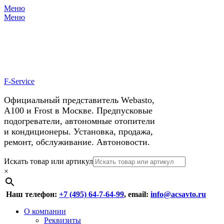
Меню
X
У нас космические скидки на
Меню
автокондиционеры!
F-Service
Официальный представитель Webasto,
А100 и Frost в Москве. Предпусковые
подогреватели, автономные отопители
и кондиционеры. Установка, продажа,
ремонт, обслуживание. Автоновости.
Header
Перейти
Искать товар или артикул
к
×
Right
содержимому
Menu
Наш телефон:
+7 (495) 64-7-64-99
, email:
info@acsavto.ru
Основное
Перейти
О компании
к
Реквизиты