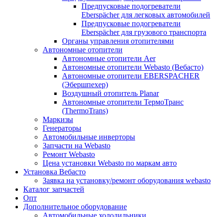
Предпусковые подогреватели
Eberspächer для легковых автомобилей
Предпусковые подогреватели
Eberspächer для грузового транспорта
Органы управления отопителями
Автономные отопители
Автономные отопители Аer
Автономные отопители Webasto (Вебасто)
Автономные отопители EBERSPACHER
(Эбершпехер)
Воздушный отопитель Planar
Автономные отопители ТермоТранс
(ThermoTrans)
Маркизы
Генераторы
Автомобильные инверторы
Запчасти на Webasto
Ремонт Webasto
Цена установки Webasto по маркам авто
Установка Вебасто
Заявка на установку/ремонт оборудования webasto
Каталог запчастей
Опт
Дополнительное оборудование
Автомобильные холодильники