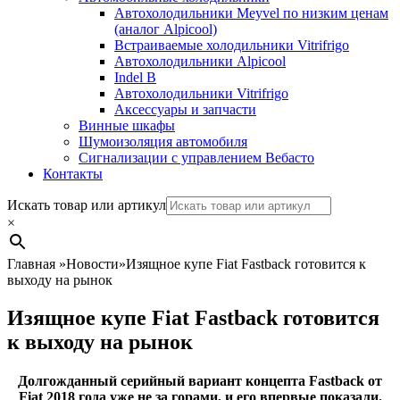
Автохолодильники Meyvel по низким ценам
(аналог Alpicool)
Встраиваемые холодильники Vitrifrigo
Автохолодильники Alpicool
Indel B
Автохолодильники Vitrifrigo
Аксессуары и запчасти
Винные шкафы
Шумоизоляция автомобиля
Сигнализации с управлением Вебасто
Контакты
Search
Искать товар или артикул
×
Главная
»
Новости
»
Изящное купе Fiat Fastback готовится к
выходу на рынок
Изящное купе Fiat Fastback готовится
к выходу на рынок
Долгожданный серийный вариант концепта Fastback от
Fiat 2018 года уже не за горами, и его впервые показали.