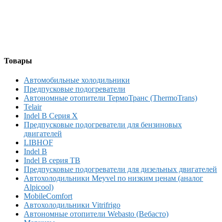
Товары
Автомобильные холодильники
Предпусковые подогреватели
Автономные отопители ТермоТранс (ThermoTrans)
Telair
Indel B Серия X
Предпусковые подогреватели для бензиновых
двигателей
LIBHOF
Indel B
Indel B серия TB
Предпусковые подогреватели для дизельных двигателей
Автохолодильники Meyvel по низким ценам (аналог
Alpicool)
MobileComfort
Автохолодильники Vitrifrigo
Автономные отопители Webasto (Вебасто)