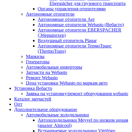
Eberspächer для грузового транспорта
Органы управления отопителями
Автономные отопители
Автономные отопители Аer
Автономные отопители Webasto (Вебасто)
Автономные отопители EBERSPACHER
(Эбершпехер)
Воздушный отопитель Planar
Автономные отопители ТермоТранс
(ThermoTrans)
Маркизы
Генераторы
Автомобильные инверторы
Запчасти на Webasto
Ремонт Webasto
Цена установки Webasto по маркам авто
Установка Вебасто
Заявка на установку/ремонт оборудования webasto
Каталог запчастей
Опт
Дополнительное оборудование
Автомобильные холодильники
Автохолодильники Meyvel по низким ценам
(аналог Alpicool)
Встраиваемые холодильники Vitrifrigo