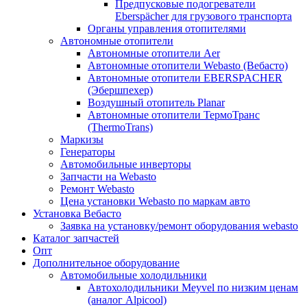
Предпусковые подогреватели
Eberspächer для грузового транспорта
Органы управления отопителями
Автономные отопители
Автономные отопители Аer
Автономные отопители Webasto (Вебасто)
Автономные отопители EBERSPACHER
(Эбершпехер)
Воздушный отопитель Planar
Автономные отопители ТермоТранс
(ThermoTrans)
Маркизы
Генераторы
Автомобильные инверторы
Запчасти на Webasto
Ремонт Webasto
Цена установки Webasto по маркам авто
Установка Вебасто
Заявка на установку/ремонт оборудования webasto
Каталог запчастей
Опт
Дополнительное оборудование
Автомобильные холодильники
Автохолодильники Meyvel по низким ценам
(аналог Alpicool)