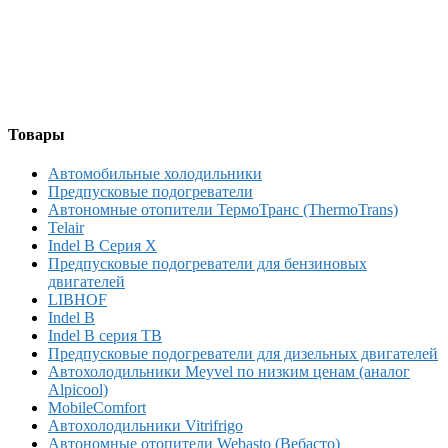
Товары
Автомобильные холодильники
Предпусковые подогреватели
Автономные отопители ТермоТранс (ThermoTrans)
Telair
Indel B Серия X
Предпусковые подогреватели для бензиновых
двигателей
LIBHOF
Indel B
Indel B серия TB
Предпусковые подогреватели для дизельных двигателей
Автохолодильники Meyvel по низким ценам (аналог
Alpicool)
MobileComfort
Автохолодильники Vitrifrigo
Автономные отопители Webasto (Вебасто)