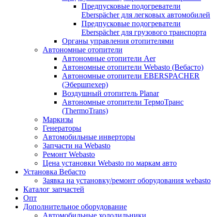
Предпусковые подогреватели
Eberspächer для легковых автомобилей
Предпусковые подогреватели
Eberspächer для грузового транспорта
Органы управления отопителями
Автономные отопители
Автономные отопители Аer
Автономные отопители Webasto (Вебасто)
Автономные отопители EBERSPACHER
(Эбершпехер)
Воздушный отопитель Planar
Автономные отопители ТермоТранс
(ThermoTrans)
Маркизы
Генераторы
Автомобильные инверторы
Запчасти на Webasto
Ремонт Webasto
Цена установки Webasto по маркам авто
Установка Вебасто
Заявка на установку/ремонт оборудования webasto
Каталог запчастей
Опт
Дополнительное оборудование
Автомобильные холодильники