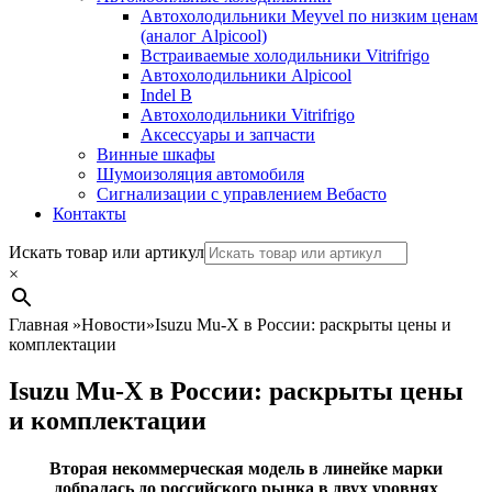
Автохолодильники Meyvel по низким ценам
(аналог Alpicool)
Встраиваемые холодильники Vitrifrigo
Автохолодильники Alpicool
Indel B
Автохолодильники Vitrifrigo
Аксессуары и запчасти
Винные шкафы
Шумоизоляция автомобиля
Сигнализации с управлением Вебасто
Контакты
Search
Искать товар или артикул
×
Главная
»
Новости
»
Isuzu Mu-X в России: раскрыты цены и
комплектации
Isuzu Mu-X в России: раскрыты цены
и комплектации
Вторая некоммерческая модель в линейке марки
добралась до российского рынка в двух уровнях