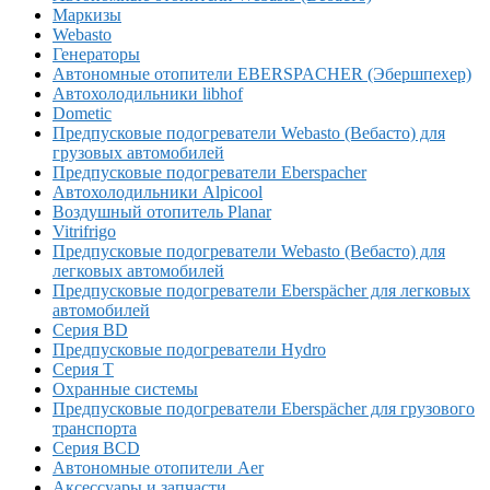
Маркизы
Webasto
Генераторы
Автономные отопители EBERSPACHER (Эбершпехер)
Автохолодильники libhof
Dometic
Предпусковые подогреватели Webasto (Вебасто) для
грузовых автомобилей
Предпусковые подогреватели Eberspacher
Автохолодильники Alpicool
Воздушный отопитель Planar
Vitrifrigo
Предпусковые подогреватели Webasto (Вебасто) для
легковых автомобилей
Предпусковые подогреватели Eberspächer для легковых
автомобилей
Серия BD
Предпусковые подогреватели Hydro
Серия T
Охранные системы
Предпусковые подогреватели Eberspächer для грузового
транспорта
Серия BCD
Автономные отопители Аer
Аксессуары и запчасти