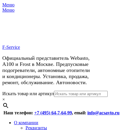
Меню
X
У нас космические скидки на
Меню
автокондиционеры!
F-Service
Официальный представитель Webasto,
А100 и Frost в Москве. Предпусковые
подогреватели, автономные отопители
и кондиционеры. Установка, продажа,
ремонт, обслуживание. Автоновости.
Header
Перейти
Искать товар или артикул
к
×
Right
содержимому
Menu
Наш телефон:
+7 (495) 64-7-64-99
, email:
info@acsavto.ru
Основное
Перейти
О компании
к
Реквизиты