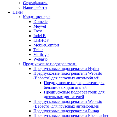
меню
содержимому
Сертификаты
Наши работы
Цены
Кондиционеры
Dometic
Meyvel
Frost
Indel B
LIBHOF
MobileComfort
Telair
Vitrifrigo
Webasto
Предпусковые подогреватели
Предпусковые подогреватели Hydro
Предпусковые подогреватели Webasto
(Вебасто) для легковых автомобилей
Предпусковые подогреватели для
бензиновых двигателей
Предпусковые подогреватели для
дизельных двигателей
Предпусковые подогреватели Webasto
(Вебасто) для грузовых автомобилей
Предпусковые подогреватели Бинар
Предпусковые подогреватели Eberspacher