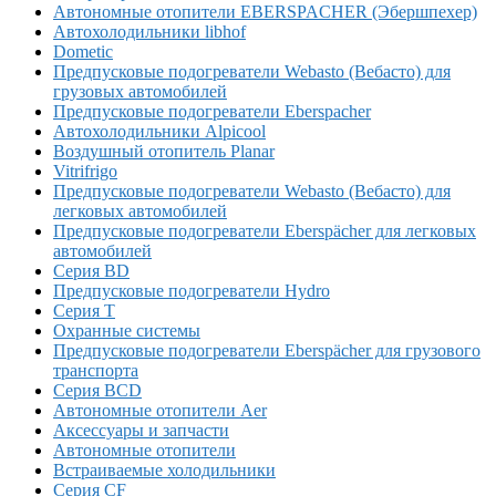
Автономные отопители EBERSPACHER (Эбершпехер)
Автохолодильники libhof
Dometic
Предпусковые подогреватели Webasto (Вебасто) для
грузовых автомобилей
Предпусковые подогреватели Eberspacher
Автохолодильники Alpicool
Воздушный отопитель Planar
Vitrifrigo
Предпусковые подогреватели Webasto (Вебасто) для
легковых автомобилей
Предпусковые подогреватели Eberspächer для легковых
автомобилей
Серия BD
Предпусковые подогреватели Hydro
Серия T
Охранные системы
Предпусковые подогреватели Eberspächer для грузового
транспорта
Серия BCD
Автономные отопители Аer
Аксессуары и запчасти
Автономные отопители
Встраиваемые холодильники
Серия CF