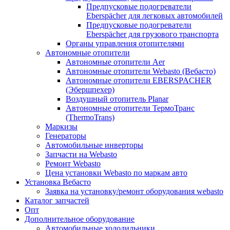
Предпусковые подогреватели
Eberspächer для легковых автомобилей
Предпусковые подогреватели
Eberspächer для грузового транспорта
Органы управления отопителями
Автономные отопители
Автономные отопители Аer
Автономные отопители Webasto (Вебасто)
Автономные отопители EBERSPACHER
(Эбершпехер)
Воздушный отопитель Planar
Автономные отопители ТермоТранс
(ThermoTrans)
Маркизы
Генераторы
Автомобильные инверторы
Запчасти на Webasto
Ремонт Webasto
Цена установки Webasto по маркам авто
Установка Вебасто
Заявка на установку/ремонт оборудования webasto
Каталог запчастей
Опт
Дополнительное оборудование
Автомобильные холодильники