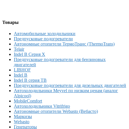
Товары
Автомобильные холодильники
Предпусковые подогреватели
Автономные отопители ТермоТранс (ThermoTrans)
Telair
Indel B Серия X
Предпусковые подогреватели для бензиновых
двигателей
LIBHOF
Indel B
Indel B серия TB
Предпусковые подогреватели для дизельных двигателей
Автохолодильники Meyvel по низким ценам (аналог
Alpicool)
MobileComfort
Автохолодильники Vitrifrigo
Автономные отопители Webasto (Вебасто)
Маркизы
Webasto
Генераторы