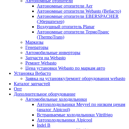
Автономные отопители
Автономные отопители Аer
Автономные отопители Webasto (Вебасто)
Автономные отопители EBERSPACHER
(Эбершпехер)
Воздушный отопитель Planar
Автономные отопители ТермоТранс
(ThermoTrans)
Маркизы
Генераторы
Автомобильные инверторы
Запчасти на Webasto
Ремонт Webasto
Цена установки Webasto по маркам авто
Установка Вебасто
Заявка на установку/ремонт оборудования webasto
Каталог запчастей
Опт
Дополнительное оборудование
Автомобильные холодильники
Автохолодильники Meyvel по низким ценам
(аналог Alpicool)
Встраиваемые холодильники Vitrifrigo
Автохолодильники Alpicool
Indel B