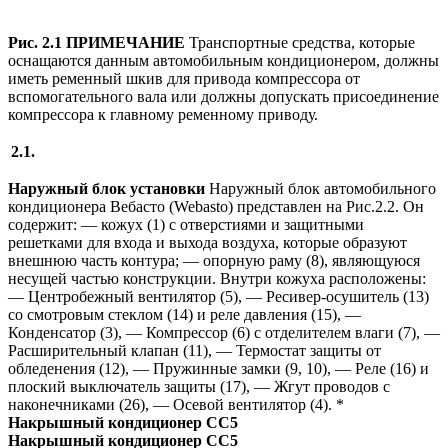
Рис
. 2.1
ПРИМЕЧАНИЕ
Транспортные средства, которые
оснащаются данным автомобильным кондиционером, должны
иметь ременный шкив для привода компрессора от
вспомогательного вала или должны допускать присоединение
компрессора к главному ременному приводу.
2.1.
Наружный
блок
установки
Наружный блок автомобильного
кондиционера Вебасто (Webasto) представлен на Рис.2.2. Он
содержит: — кожух (1) с отверстиями и защитными
решетками для входа и выхода воздуха, которые образуют
внешнюю часть контура; — опорную раму (8), являющуюся
несущей частью конструкции. Внутри кожуха расположены:
— Центробежный вентилятор (5), — Ресивер-осушитель (13)
со смотровым стеклом (14) и реле давления (15), —
Конденсатор (3), — Компрессор (6) с отделителем влаги (7), —
Расширительный клапан (11), — Термостат защиты от
обледенения (12), — Пружинные замки (9, 10), — Реле (16) и
плоский выключатель защиты (17), — Жгут проводов с
наконечниками (26), — Осевой вентилятор (4). *
Накрышный
кондиционер
СС
5
Накрышный кондиционер
СС
5