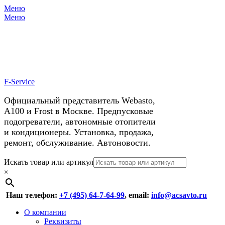
Меню
X
У нас космические скидки на
Меню
автокондиционеры!
F-Service
Официальный представитель Webasto,
А100 и Frost в Москве. Предпусковые
подогреватели, автономные отопители
и кондиционеры. Установка, продажа,
ремонт, обслуживание. Автоновости.
Header
Перейти
Искать товар или артикул
к
×
Right
содержимому
Menu
Наш телефон:
+7 (495) 64-7-64-99
, email:
info@acsavto.ru
Основное
Перейти
О компании
к
Реквизиты