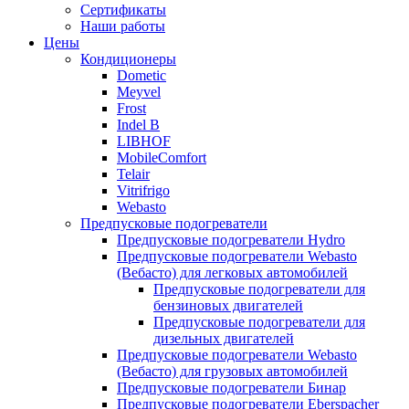
меню
содержимому
Сертификаты
Наши работы
Цены
Кондиционеры
Dometic
Meyvel
Frost
Indel B
LIBHOF
MobileComfort
Telair
Vitrifrigo
Webasto
Предпусковые подогреватели
Предпусковые подогреватели Hydro
Предпусковые подогреватели Webasto
(Вебасто) для легковых автомобилей
Предпусковые подогреватели для
бензиновых двигателей
Предпусковые подогреватели для
дизельных двигателей
Предпусковые подогреватели Webasto
(Вебасто) для грузовых автомобилей
Предпусковые подогреватели Бинар
Предпусковые подогреватели Eberspacher