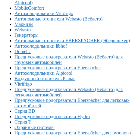
Alpicool)
MobileComfort
Автохолодильники Vitrifrigo
Автономные отопители Webasto (Вебасто)
Маркизы
Webasto
Генераторы
Автономные отопители EBERSPACHER (Эбершпехер)
Автохолодильники libhof
Dometic
Предпусковые подогреватели Webasto (Вебасто) для
грузовых автомобилей
Предпусковые подогреватели Eberspacher
Автохолодильники Alpicool
Воздушный отопитель Planar
Vitrifrigo
Предпусковые подогреватели Webasto (Вебасто) для
легковых автомобилей
Предпусковые подогреватели Eberspächer для легковых
автомобилей
Серия BD
Предпусковые подогреватели Hydro
Серия T
Охранные системы
Предпусковые подогреватели Eberspächer для грузового