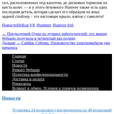
сил, расположенных под капотом, до дисковых тормозов на
шесть колес — и у этого безумного Humvee также есть одна
последняя деталь, которая сделает его образцом на века:
задний спойлер – это настоящее крыло, взятое с самолета!
Категории
Теги
Новости
Hellcat V8
,
Hummer
,
Humvee 6x6
Навигация
Предыдущий
← Предыдущий
Один из лучших работодателей: это звание
Webasto получила в четвертый раз подряд
по
Дальше:
Дальше →
Cadillac Celestiq. Производство электромобиля уже
записям
началось
Footer
Перейти
Главная
к
Статьи
Menu
содержимому
Новости
Ремонт Webasto
Политика конфиденциальности
Доставка и оплата
Реквизиты
Возврат и обмен. Условия и порядок возмещения.
Новости
Установка 24-вольтового кондиционера на 48-вольтовый