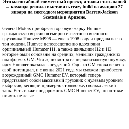
Это масштабный совместный проект, и тачка стать вашей
– команда решила выставить crazy build на аукцион 27
января на ежегодном мероприятии Barrett-Jackson
Scottsdale в Аризоне.
General Motors приобрела торговую марку Hummer –
гражданскую версию всемирно известного военного
грузовика Humvee M998 — еще в 1998 году и продала всего
три модели. Humvee непосредственно вдохновил
оригинальный Hummer H1, а также шильдики H2 и H3,
которые были основаны на средних, меньших гражданских
платформах GM. Что ж, несмотря на первоначальную шумиху,
идея Hummer оказалась неудачной. Однако GM снова верит в
свой потенциал, и с конца 2021 года мы сможем приобрести
возрожденный GMC Hummer EV, который теперь
представляет собой массивный грузовик с нулевым уровнем
выбросов, весящий примерно столько же, сколько легкий
танк. Есть также внедорожник GMC Hummer EV, но он тоже
ничуть не легче.