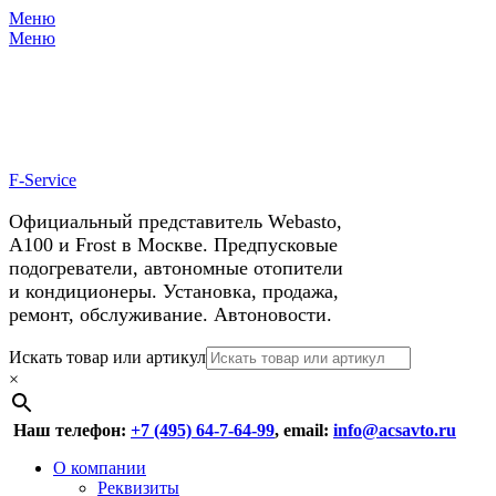
Меню
X
У нас космические скидки на
Меню
автокондиционеры!
F-Service
Официальный представитель Webasto,
А100 и Frost в Москве. Предпусковые
подогреватели, автономные отопители
и кондиционеры. Установка, продажа,
ремонт, обслуживание. Автоновости.
Header
Перейти
Искать товар или артикул
к
×
Right
содержимому
Menu
Наш телефон:
+7 (495) 64-7-64-99
, email:
info@acsavto.ru
Основное
Перейти
О компании
к
Реквизиты