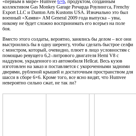
«первым в мире» Humvee
6×6
, продуктом, созданным
коллективом Gas Monkey Garage Ричарда Роулингса, Frenchy
Export LLC и Danton Arts Kustoms USA. Изначально это был
военный «Хамви» AM General 2009 года выпуска – увы,
никому не будет сложно воспринимать его всерьез на поле
боя.
Вместо этого солдаты, вероятно, занялись бы делом – все они
выстроились бы в одну шеренгу, чтобы сделать быстрое селфи
с монстром, который, очевидно, плюет в лицо условностям с
помощью ревущего 6,2–литрового двигателя Hemi V8 с
наддувом, украденного из автомобиля Hellcat. Весь кузов
изготовлен на заказ и поставляется с укороченными задними
дверями, рубленой крышей и достаточным пространством для
шасси в сборе 6×6. Кроме того, все ясно видят, что Humvee
невероятно сильно сжат, не так ли?