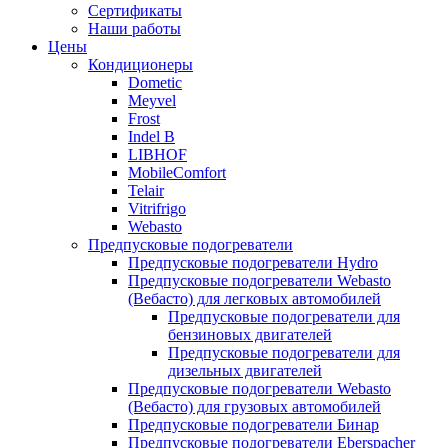
меню
содержимому
Сертификаты
Наши работы
Цены
Кондиционеры
Dometic
Meyvel
Frost
Indel B
LIBHOF
MobileComfort
Telair
Vitrifrigo
Webasto
Предпусковые подогреватели
Предпусковые подогреватели Hydro
Предпусковые подогреватели Webasto
(Вебасто) для легковых автомобилей
Предпусковые подогреватели для
бензиновых двигателей
Предпусковые подогреватели для
дизельных двигателей
Предпусковые подогреватели Webasto
(Вебасто) для грузовых автомобилей
Предпусковые подогреватели Бинар
Предпусковые подогреватели Eberspacher