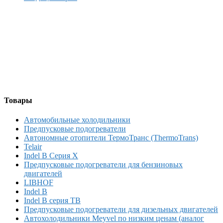
Товары
Автомобильные холодильники
Предпусковые подогреватели
Автономные отопители ТермоТранс (ThermoTrans)
Telair
Indel B Серия X
Предпусковые подогреватели для бензиновых
двигателей
LIBHOF
Indel B
Indel B серия TB
Предпусковые подогреватели для дизельных двигателей
Автохолодильники Meyvel по низким ценам (аналог