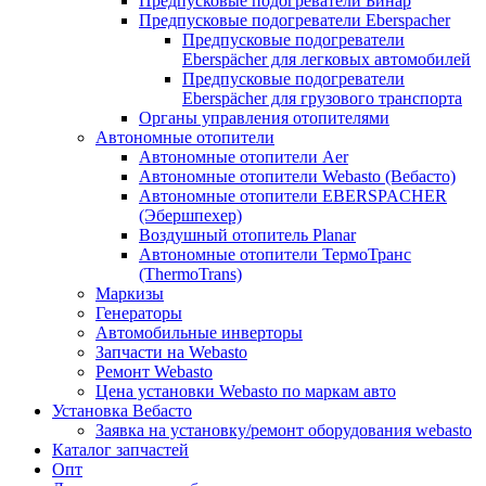
Предпусковые подогреватели Бинар
Предпусковые подогреватели Eberspacher
Предпусковые подогреватели
Eberspächer для легковых автомобилей
Предпусковые подогреватели
Eberspächer для грузового транспорта
Органы управления отопителями
Автономные отопители
Автономные отопители Аer
Автономные отопители Webasto (Вебасто)
Автономные отопители EBERSPACHER
(Эбершпехер)
Воздушный отопитель Planar
Автономные отопители ТермоТранс
(ThermoTrans)
Маркизы
Генераторы
Автомобильные инверторы
Запчасти на Webasto
Ремонт Webasto
Цена установки Webasto по маркам авто
Установка Вебасто
Заявка на установку/ремонт оборудования webasto
Каталог запчастей
Опт