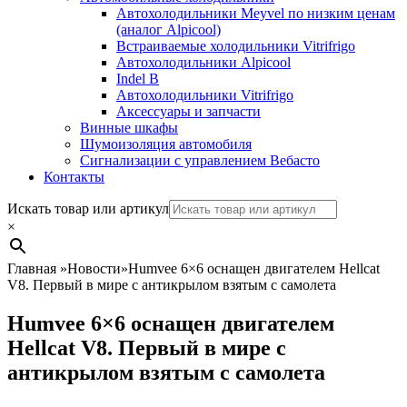
Автохолодильники Meyvel по низким ценам
(аналог Alpicool)
Встраиваемые холодильники Vitrifrigo
Автохолодильники Alpicool
Indel B
Автохолодильники Vitrifrigo
Аксессуары и запчасти
Винные шкафы
Шумоизоляция автомобиля
Сигнализации с управлением Вебасто
Контакты
Search
Искать товар или артикул
×
Главная
»
Новости
»
Humvee 6×6 оснащен двигателем Hellcat
V8. Первый в мире с антикрылом взятым с самолета
Humvee 6×6 оснащен двигателем
Hellcat V8. Первый в мире с
антикрылом взятым с самолета