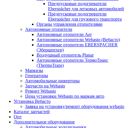
Предпусковые подогреватели
Eberspächer для легковых автомобилей
Предпусковые подогреватели
Eberspächer для грузового транспорта
Органы управления отопителями
Автономные отопители
Автономные отопители Аer
Автономные отопители Webasto (Вебасто)
Автономные отопители EBERSPACHER
(Эбершпехер)
Воздушный отопитель Planar
Автономные отопители ТермоТранс
(ThermoTrans)
Маркизы
Генераторы
Автомобильные инверторы
Запчасти на Webasto
Ремонт Webasto
Цена установки Webasto по маркам авто
Установка Вебасто
Заявка на установку/ремонт оборудования webasto
Каталог запчастей
Опт
Дополнительное оборудование
Автомобильные холодильники