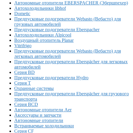
Автономные отопители EBERSPACHER (Эбершпехер)
Автохолодильники libhof
Dometic
Предпусковые подогреватели Webasto (Вебасто) для
грузовых автомобилей
Предпусковые подогреватели Eberspacher
Автохолодильники Alpicool
Воздушный отопитель Planar
Vitrifrigo
Предпусковые подогреватели Webasto (Вебасто) для
легковых автомобилей
Предпусковые подогреватели Eberspächer для легковых
автомобилей
Серия BD
Предпусковые подогреватели Hydro
Серия T
Охранные системы
Предпусковые подогреватели Eberspächer для грузового
транспорта
Серия BCD
Автономные отопители Аer
Аксессуары и запчасти
Автономные отопители
Встраиваемые холодильники
Серия CF