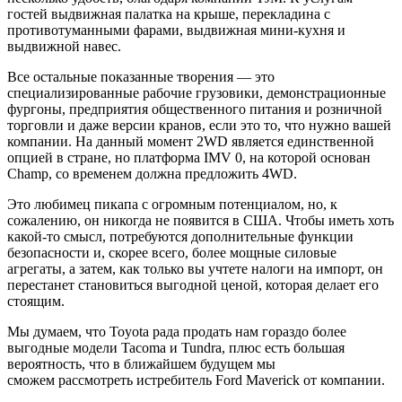
гостей выдвижная палатка на крыше, перекладина с
противотуманными фарами, выдвижная мини-кухня и
выдвижной навес.
Все остальные показанные творения — это
специализированные рабочие грузовики, демонстрационные
фургоны, предприятия общественного питания и розничной
торговли и даже версии кранов, если это то, что нужно вашей
компании. На данный момент 2WD является единственной
опцией в стране, но платформа IMV 0, на которой основан
Champ, со временем должна предложить 4WD.
Это любимец пикапа с огромным потенциалом, но, к
сожалению, он никогда не появится в США. Чтобы иметь хоть
какой-то смысл, потребуются дополнительные функции
безопасности и, скорее всего, более мощные силовые
агрегаты, а затем, как только вы учтете налоги на импорт, он
перестанет становиться выгодной ценой, которая делает его
стоящим.
Мы думаем, что Toyota рада продать нам гораздо более
выгодные модели Tacoma и Tundra, плюс есть большая
вероятность, что в ближайшем будущем мы
сможем
рассмотреть истребитель Ford Maverick
от компании.