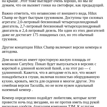
на крыше. Этот тоже выглядит очень хорошо, но мы не
думаем, что он вызовет гонки на светофоре, как предыдущий.
Важно отметить, что независимо от внешнего вида, Hilux
Champ не будет быстрым грузовиком. Доступны три силовых
агрегата: 2,0-литровый бензиновый четырехцилиндровый
двигатель, 2,7-литровый бензиновый четырехцилиндровый
двигатель и 2,4-литровый дизель. Ни один из этих двигателей
даже не достигает 175 лошадиных сил, но это обычный
грузовик.
Другие концепции Hilux Champ включают версии кемпера и
автодома.
Дом на колесах имеет просторную жилую площадь от
компании Carryboy. Пикап будет выпускаться в версиях с
короткой и длинной колесной базой, а на этот раз — с
удлиненной. Кажется, что в автодоме есть все, что может
понадобиться в глуши, включая полностью оборудованную
кухню, кровать, места для сидения и многое другое. Это
семейная версия Tacozilla, но не всем нужен
идеальный
наземный кемпер
.
Кемпер определенно подойдет любителям, которые хотят
провести ночь под звездами, но не против иметь под рукой
несколько удобств, благодаря компании TJM. К услугам