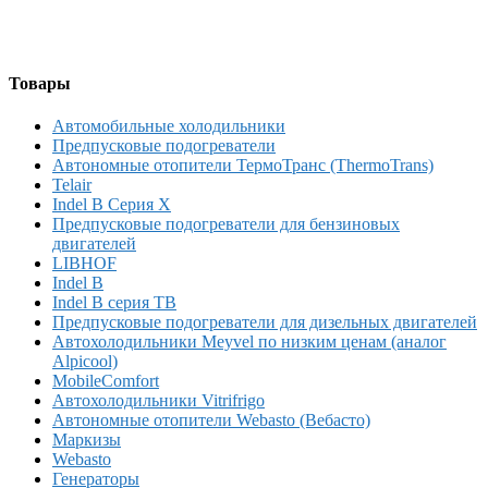
Товары
Автомобильные холодильники
Предпусковые подогреватели
Автономные отопители ТермоТранс (ThermoTrans)
Telair
Indel B Серия X
Предпусковые подогреватели для бензиновых
двигателей
LIBHOF
Indel B
Indel B серия TB
Предпусковые подогреватели для дизельных двигателей
Автохолодильники Meyvel по низким ценам (аналог
Alpicool)
MobileComfort
Автохолодильники Vitrifrigo
Автономные отопители Webasto (Вебасто)
Маркизы
Webasto
Генераторы