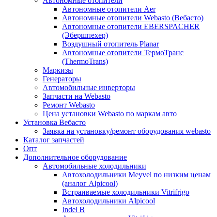
Автономные отопители
Автономные отопители Аer
Автономные отопители Webasto (Вебасто)
Автономные отопители EBERSPACHER
(Эбершпехер)
Воздушный отопитель Planar
Автономные отопители ТермоТранс
(ThermoTrans)
Маркизы
Генераторы
Автомобильные инверторы
Запчасти на Webasto
Ремонт Webasto
Цена установки Webasto по маркам авто
Установка Вебасто
Заявка на установку/ремонт оборудования webasto
Каталог запчастей
Опт
Дополнительное оборудование
Автомобильные холодильники
Автохолодильники Meyvel по низким ценам
(аналог Alpicool)
Встраиваемые холодильники Vitrifrigo
Автохолодильники Alpicool
Indel B