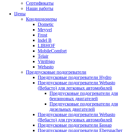
меню
содержимому
Сертификаты
Наши работы
Цены
Кондиционеры
Dometic
Meyvel
Frost
Indel B
LIBHOF
MobileComfort
Telair
Vitrifrigo
Webasto
Предпусковые подогреватели
Предпусковые подогреватели Hydro
Предпусковые подогреватели Webasto
(Вебасто) для легковых автомобилей
Предпусковые подогреватели для
бензиновых двигателей
Предпусковые подогреватели для
дизельных двигателей
Предпусковые подогреватели Webasto
(Вебасто) для грузовых автомобилей
Предпусковые подогреватели Бинар
Предпусковые подогреватели Eberspacher