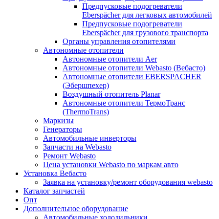
Предпусковые подогреватели
Eberspächer для легковых автомобилей
Предпусковые подогреватели
Eberspächer для грузового транспорта
Органы управления отопителями
Автономные отопители
Автономные отопители Аer
Автономные отопители Webasto (Вебасто)
Автономные отопители EBERSPACHER
(Эбершпехер)
Воздушный отопитель Planar
Автономные отопители ТермоТранс
(ThermoTrans)
Маркизы
Генераторы
Автомобильные инверторы
Запчасти на Webasto
Ремонт Webasto
Цена установки Webasto по маркам авто
Установка Вебасто
Заявка на установку/ремонт оборудования webasto
Каталог запчастей
Опт
Дополнительное оборудование
Автомобильные холодильники