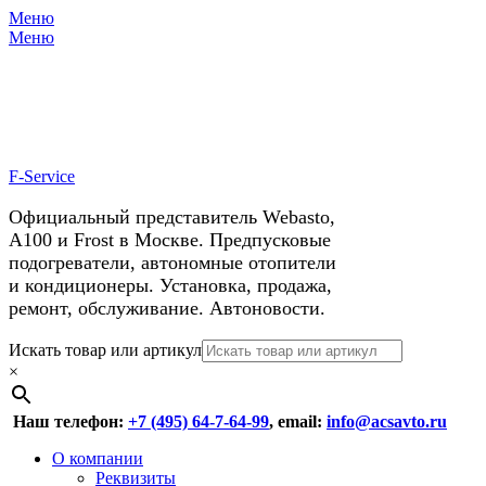
Меню
X
У нас космические скидки на
Меню
автокондиционеры!
F-Service
Официальный представитель Webasto,
А100 и Frost в Москве. Предпусковые
подогреватели, автономные отопители
и кондиционеры. Установка, продажа,
ремонт, обслуживание. Автоновости.
Header
Перейти
Искать товар или артикул
к
×
Right
содержимому
Menu
Наш телефон:
+7 (495) 64-7-64-99
, email:
info@acsavto.ru
Основное
Перейти
О компании
к
Реквизиты