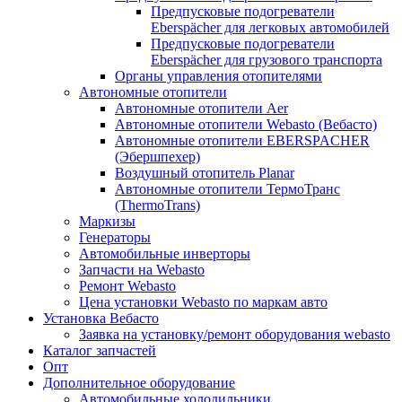
Предпусковые подогреватели
Eberspächer для легковых автомобилей
Предпусковые подогреватели
Eberspächer для грузового транспорта
Органы управления отопителями
Автономные отопители
Автономные отопители Аer
Автономные отопители Webasto (Вебасто)
Автономные отопители EBERSPACHER
(Эбершпехер)
Воздушный отопитель Planar
Автономные отопители ТермоТранс
(ThermoTrans)
Маркизы
Генераторы
Автомобильные инверторы
Запчасти на Webasto
Ремонт Webasto
Цена установки Webasto по маркам авто
Установка Вебасто
Заявка на установку/ремонт оборудования webasto
Каталог запчастей
Опт
Дополнительное оборудование
Автомобильные холодильники