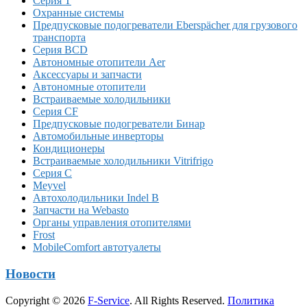
Серия T
Охранные системы
Предпусковые подогреватели Eberspächer для грузового
транспорта
Серия BCD
Автономные отопители Аer
Аксессуары и запчасти
Автономные отопители
Встраиваемые холодильники
Серия CF
Предпусковые подогреватели Бинар
Автомобильные инверторы
Кондиционеры
Встраиваемые холодильники Vitrifrigo
Серия C
Meyvel
Автохолодильники Indel B
Запчасти на Webasto
Органы управления отопителями
Frost
MobileComfort автотуалеты
Новости
Copyright © 2026
F-Service
. All Rights Reserved.
Политика