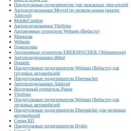
Предпусковые подогреватели для дизельных двигателей
Автохолодильники Meyvel по низким ценам (аналог
Alpicool)
MobileComfort
Автохолодильники Vitrifrigo
Автономные отопители Webasto (Вебасто)
Маркизы
Webasto
Генераторы
Автономные отопители EBERSPACHER (Эбершпехер)
Автохолодильники libhof
Dometic
Предпусковые подогреватели Webasto (Вебасто) для
грузовых автомобилей
Предпусковые подогреватели Eberspacher
Автохолодильники Alpicool
Воздушный отопитель Planar
Vitrifrigo
Предпусковые подогреватели Webasto (Вебасто) для
легковых автомобилей
Предпусковые подогреватели Eberspächer для легковых
автомобилей
Серия BD
Предпусковые подогреватели Hydro