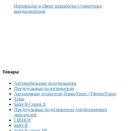
Инновации в сфере разработки стояночных
кондиционеров
Товары
Автомобильные холодильники
Предпусковые подогреватели
Автономные отопители ТермоТранс (ThermoTrans)
Telair
Indel B Серия X
Предпусковые подогреватели для бензиновых
двигателей
LIBHOF
Indel B
Indel B серия TB