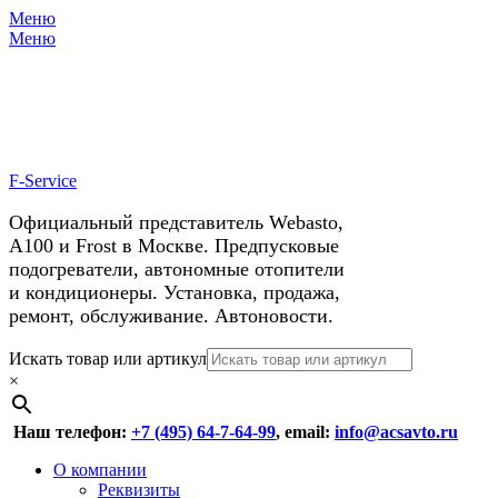
Меню
X
У нас космические скидки на
Меню
автокондиционеры!
F-Service
Официальный представитель Webasto,
А100 и Frost в Москве. Предпусковые
подогреватели, автономные отопители
и кондиционеры. Установка, продажа,
ремонт, обслуживание. Автоновости.
Header
Перейти
Искать товар или артикул
к
×
Right
содержимому
Menu
Наш телефон:
+7 (495) 64-7-64-99
, email:
info@acsavto.ru
Основное
Перейти
О компании
к
Реквизиты