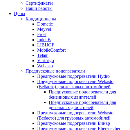
меню
содержимому
Сертификаты
Наши работы
Цены
Кондиционеры
Dometic
Meyvel
Frost
Indel B
LIBHOF
MobileComfort
Telair
Vitrifrigo
Webasto
Предпусковые подогреватели
Предпусковые подогреватели Hydro
Предпусковые подогреватели Webasto
(Вебасто) для легковых автомобилей
Предпусковые подогреватели для
бензиновых двигателей
Предпусковые подогреватели для
дизельных двигателей
Предпусковые подогреватели Webasto
(Вебасто) для грузовых автомобилей
Предпусковые подогреватели Бинар
Предпусковые подогреватели Eberspacher