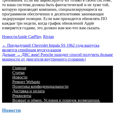
требования. Если вы зафиксируете их только в своей системе,
то ваша система должна быть фантастической и не хуже той,
которую производят компании, специализирующиеся на
программном обеспечении и десятилетиями занимающие
лидирующие позиции. Если вам приходится обновлять ПО
каждые три недели, когда график обновлений Apple
измеряется годами, это должно вам кое-что вам сказать.
Категории
Теги
Новости
Apple CarPlay
,
Rivian
Навигация
Предыдущий
← Предыдущий
Chevrolet Impala SS 1962 года выпуска
является серийным мускул-каром
по
Дальше:
Дальше →
ДВС жив! Porsche находит способ получить больше
записям
мощности от двигателя внутреннего сгорания (
Footer
Перейти
Главная
к
Статьи
Menu
содержимому
Новости
Ремонт Webasto
Политика конфиденциальности
Доставка и оплата
Реквизиты
Возврат и обмен. Условия и порядок возмещения.
Новости