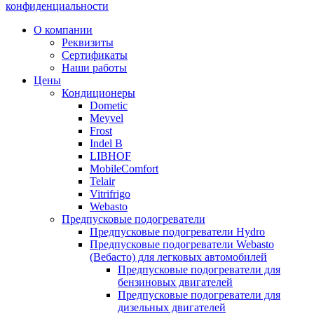
конфиденциальности
Прокрутка
О компании
вверх
Реквизиты
Сертификаты
Наши работы
Цены
Кондиционеры
Dometic
Meyvel
Frost
Indel B
LIBHOF
MobileComfort
Telair
Vitrifrigo
Webasto
Предпусковые подогреватели
Предпусковые подогреватели Hydro
Предпусковые подогреватели Webasto
(Вебасто) для легковых автомобилей
Предпусковые подогреватели для
бензиновых двигателей
Предпусковые подогреватели для
дизельных двигателей