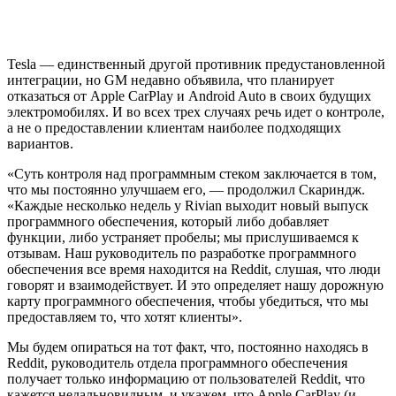
Tesla — единственный другой противник предустановленной
интеграции, но GM недавно объявила, что планирует
отказаться от Apple CarPlay и Android Auto в своих будущих
электромобилях. И во всех трех случаях речь идет о контроле,
а не о предоставлении клиентам наиболее подходящих
вариантов.
«Суть контроля над программным стеком заключается в том,
что мы постоянно улучшаем его, — продолжил Скариндж.
«Каждые несколько недель у Rivian выходит новый выпуск
программного обеспечения, который либо добавляет
функции, либо устраняет пробелы; мы прислушиваемся к
отзывам. Наш руководитель по разработке программного
обеспечения все время находится на Reddit, слушая, что люди
говорят и взаимодействует. И это определяет нашу дорожную
карту программного обеспечения, чтобы убедиться, что мы
предоставляем то, что хотят клиенты».
Мы будем опираться на тот факт, что, постоянно находясь в
Reddit, руководитель отдела программного обеспечения
получает только информацию от пользователей Reddit, что
кажется недальновидным, и укажем, что Apple CarPlay (и