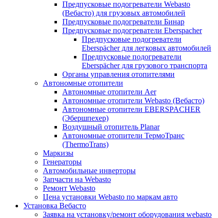
Предпусковые подогреватели Webasto
(Вебасто) для грузовых автомобилей
Предпусковые подогреватели Бинар
Предпусковые подогреватели Eberspacher
Предпусковые подогреватели
Eberspächer для легковых автомобилей
Предпусковые подогреватели
Eberspächer для грузового транспорта
Органы управления отопителями
Автономные отопители
Автономные отопители Аer
Автономные отопители Webasto (Вебасто)
Автономные отопители EBERSPACHER
(Эбершпехер)
Воздушный отопитель Planar
Автономные отопители ТермоТранс
(ThermoTrans)
Маркизы
Генераторы
Автомобильные инверторы
Запчасти на Webasto
Ремонт Webasto
Цена установки Webasto по маркам авто
Установка Вебасто
Заявка на установку/ремонт оборудования webasto