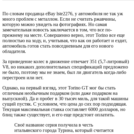
По словам продавца eBay lste2276, у автомобиля не так уж
много проблем с металлом. Если не считать ржавчины,
которую можно увидеть на фотографиях. Но самая
замечательная новость заключается в том, что все по-
прежнему на месте. Совершенно верно, этот Torino все еще
полностью на ходу, и, учитывая, что как он работает и ездит,
автомобиль готов стать повседневным для его нового
обладателя.
За приведение колес в движение отвечает 351 (5,7-литровый)
V8, но никаких дополнительных спецификаций предложено
не было, поэтому мы не знаем, был ли двигатель когда-либо
перестроен или нет.
Однако, на первый взгляд, этот Torino GT мог бы стать
отличным необычным подарком (или даже подарком на
выпускной). Да и пробег в 30 тысяч миль, для такой машины
сущий пустяк. С условием, что цена до сих пор подходящая.
Текущая максимальная ставка составляет 6000 долларов, но
блиц также существует, и его еще предстоит оплатить.
Своё название серия получила в честь
итальянского города Турина, который считается