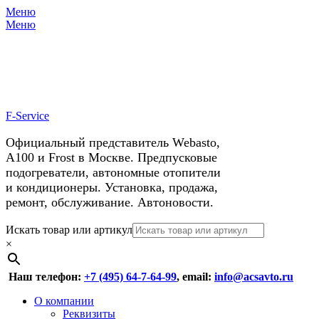
Меню
X
У нас космические скидки на
Меню
автокондиционеры!
F-Service
Официальный представитель Webasto,
А100 и Frost в Москве. Предпусковые
подогреватели, автономные отопители
и кондиционеры. Установка, продажа,
ремонт, обслуживание. Автоновости.
Header
Перейти
Искать товар или артикул
к
×
Right
содержимому
Menu
Наш телефон:
+7 (495) 64-7-64-99
, email:
info@acsavto.ru
Основное
Перейти
О компании
к
Реквизиты