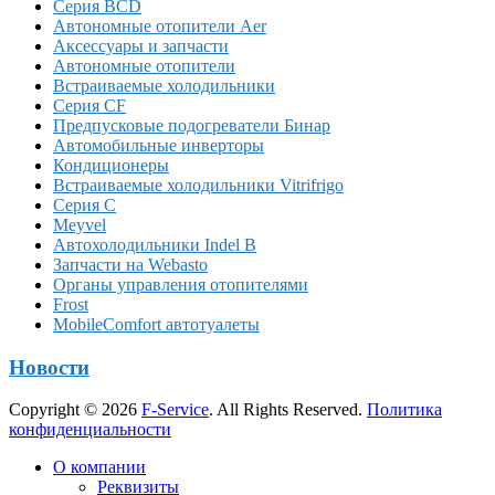
Серия BCD
Автономные отопители Аer
Аксессуары и запчасти
Автономные отопители
Встраиваемые холодильники
Серия CF
Предпусковые подогреватели Бинар
Автомобильные инверторы
Кондиционеры
Встраиваемые холодильники Vitrifrigo
Серия C
Meyvel
Автохолодильники Indel B
Запчасти на Webasto
Органы управления отопителями
Frost
MobileComfort автотуалеты
Новости
Copyright © 2026
F-Service
. All Rights Reserved.
Политика
конфиденциальности
Прокрутка
О компании
вверх
Реквизиты