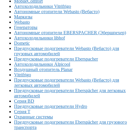
MobileComfort
Автохолодильники Vitrifrigo
Автономные отопители Webasto (Вебасто)
Маркизы
Webasto
Генераторы
Автономные отопители EBERSPACHER (Эбершпехер)
Автохолодильники libhof
Dometic
Предпусковые подогреватели Webasto (Вебасто) для
грузовых автомобилей
Предпусковые подогреватели Eberspacher
Автохолодильники Alpicool
Воздушный отопитель Planar
Vitrifrigo
Предпусковые подогреватели Webasto (Вебасто) для
легковых автомобилей
Предпусковые подогреватели Eberspächer для легковых
автомобилей
Серия BD
Предпусковые подогреватели Hydro
Серия T
Охранные системы
Предпусковые подогреватели Eberspächer для грузового
транспорта