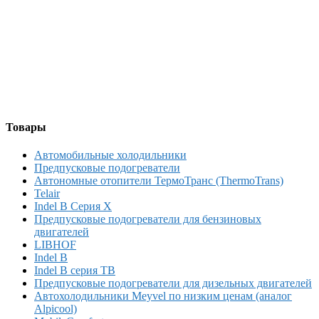
Товары
Автомобильные холодильники
Предпусковые подогреватели
Автономные отопители ТермоТранс (ThermoTrans)
Telair
Indel B Серия X
Предпусковые подогреватели для бензиновых
двигателей
LIBHOF
Indel B
Indel B серия TB
Предпусковые подогреватели для дизельных двигателей
Автохолодильники Meyvel по низким ценам (аналог
Alpicool)