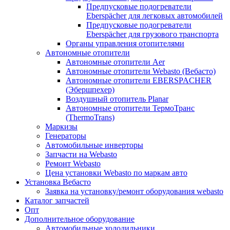
Предпусковые подогреватели
Eberspächer для легковых автомобилей
Предпусковые подогреватели
Eberspächer для грузового транспорта
Органы управления отопителями
Автономные отопители
Автономные отопители Аer
Автономные отопители Webasto (Вебасто)
Автономные отопители EBERSPACHER
(Эбершпехер)
Воздушный отопитель Planar
Автономные отопители ТермоТранс
(ThermoTrans)
Маркизы
Генераторы
Автомобильные инверторы
Запчасти на Webasto
Ремонт Webasto
Цена установки Webasto по маркам авто
Установка Вебасто
Заявка на установку/ремонт оборудования webasto
Каталог запчастей
Опт
Дополнительное оборудование
Автомобильные холодильники