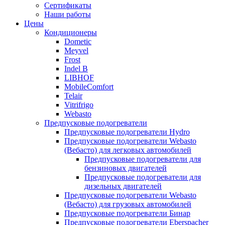
меню
содержимому
Сертификаты
Наши работы
Цены
Кондиционеры
Dometic
Meyvel
Frost
Indel B
LIBHOF
MobileComfort
Telair
Vitrifrigo
Webasto
Предпусковые подогреватели
Предпусковые подогреватели Hydro
Предпусковые подогреватели Webasto
(Вебасто) для легковых автомобилей
Предпусковые подогреватели для
бензиновых двигателей
Предпусковые подогреватели для
дизельных двигателей
Предпусковые подогреватели Webasto
(Вебасто) для грузовых автомобилей
Предпусковые подогреватели Бинар
Предпусковые подогреватели Eberspacher