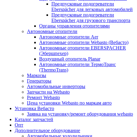
Предпусковые подогреватели
Eberspächer для легковых автомобилей
Предпусковые подогреватели
Eberspächer для грузового транспорта
Органы управления отопителями
Автономные отопители
Автономные отопители Аer
Автономные отопители Webasto (Вебасто)
Автономные отопители EBERSPACHER
(Эбершпехер)
Воздушный отопитель Planar
Автономные отопители ТермоТранс
(ThermoTrans)
Маркизы
Генераторы
Автомобильные инверторы
Запчасти на Webasto
Ремонт Webasto
Цена установки Webasto по маркам авто
Установка Вебасто
Заявка на установку/ремонт оборудования webasto
Каталог запчастей
Опт
Дополнительное оборудование
Автомобильные холодильники