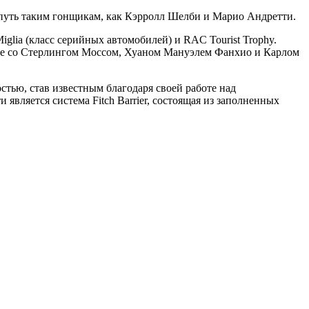
путь таким гонщикам, как
Кэрролл Шелби
и Марио Андретти.
glia (класс серийных автомобилей) и RAC Tourist Trophy.
есте со Стерлингом Моссом, Хуаном Мануэлем Фанхио и Карлом
тью, став известным благодаря своей работе над
является система Fitch Barrier, состоящая из заполненных