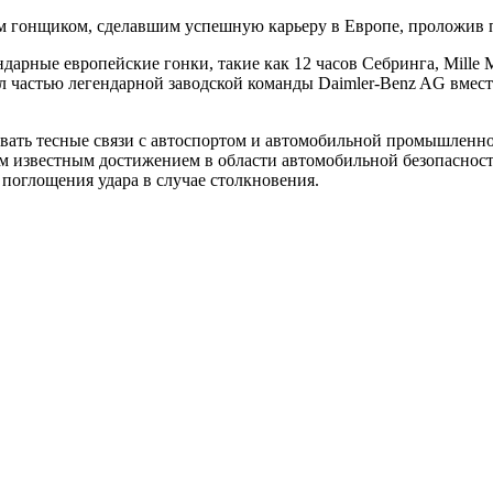
м гонщиком, сделавшим успешную карьеру в Европе, проложив 
рные европейские гонки, такие как 12 часов Себринга, Mille Mi
был частью легендарной заводской команды Daimler-Benz AG вм
ать тесные связи с автоспортом и автомобильной промышленнос
м известным достижением в области автомобильной безопасности 
 поглощения удара в случае столкновения.