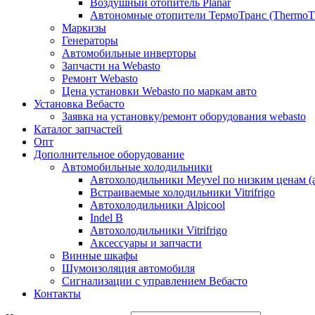
Воздушный отопитель Planar
Автономные отопители ТермоТранс (ThermoTr
Маркизы
Генераторы
Автомобильные инверторы
Запчасти на Webasto
Ремонт Webasto
Цена установки Webasto по маркам авто
Установка Вебасто
Заявка на установку/ремонт оборудования webasto
Каталог запчастей
Опт
Дополнительное оборудование
Автомобильные холодильники
Автохолодильники Meyvel по низким ценам (а
Встраиваемые холодильники Vitrifrigo
Автохолодильники Alpicool
Indel B
Автохолодильники Vitrifrigo
Аксессуары и запчасти
Винные шкафы
Шумоизоляция автомобиля
Сигнализации с управлением Вебасто
Контакты