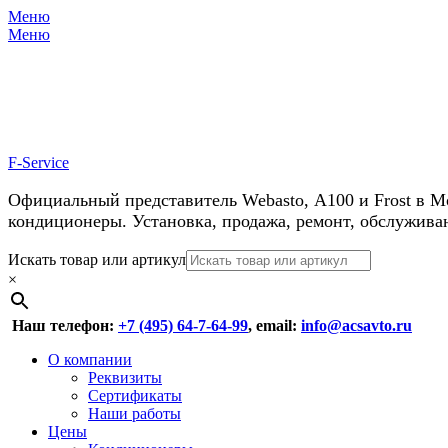
Меню
Меню
У нас косм
F-Service
Официальный представитель Webasto, А100 и Frost в М
кондиционеры. Установка, продажа, ремонт, обслужива
Header
Перейти
Искать товар или артикул
к
×
Right
содержимому
Menu
Наш телефон:
+7 (495) 64-7-64-99
, email:
info@acsavto.ru
Основное
Перейти
О компании
к
Реквизиты
меню
содержимому
Сертификаты
Наши работы
Цены