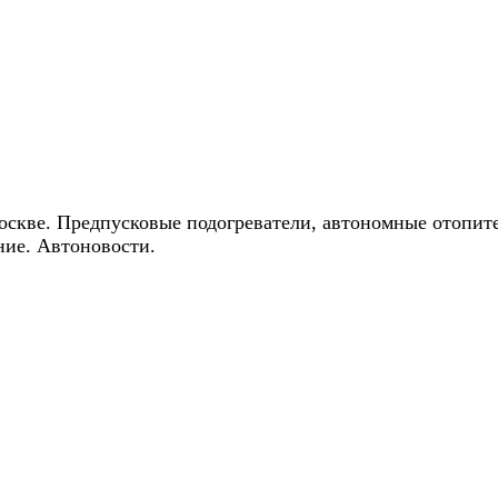
ические скидки на автокондиционеры!
оскве. Предпусковые подогреватели, автономные отопит
ние. Автоновости.