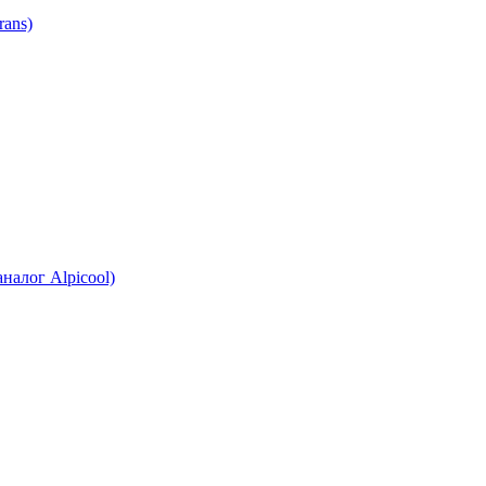
ans)
налог Alpicool)