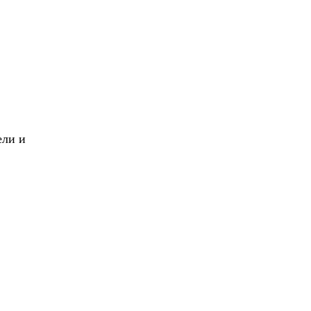
X
Вперед!
ели и