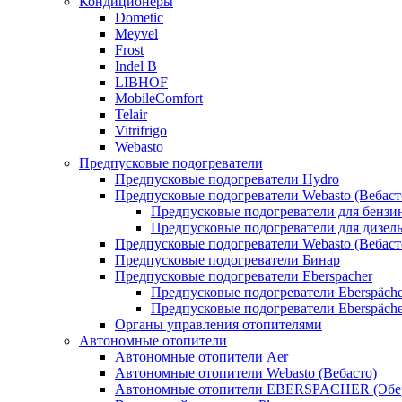
Кондиционеры
Dometic
Meyvel
Frost
Indel B
LIBHOF
MobileComfort
Telair
Vitrifrigo
Webasto
Предпусковые подогреватели
Предпусковые подогреватели Hydro
Предпусковые подогреватели Webasto (Вебаст
Предпусковые подогреватели для бензи
Предпусковые подогреватели для дизел
Предпусковые подогреватели Webasto (Вебаст
Предпусковые подогреватели Бинар
Предпусковые подогреватели Eberspacher
Предпусковые подогреватели Eberspäche
Предпусковые подогреватели Eberspäche
Органы управления отопителями
Автономные отопители
Автономные отопители Аer
Автономные отопители Webasto (Вебасто)
Автономные отопители EBERSPACHER (Эбе