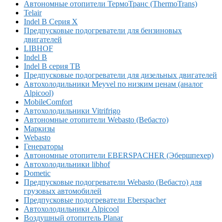
Автономные отопители ТермоТранс (ThermoTrans)
Telair
Indel B Серия X
Предпусковые подогреватели для бензиновых
двигателей
LIBHOF
Indel B
Indel B серия TB
Предпусковые подогреватели для дизельных двигателей
Автохолодильники Meyvel по низким ценам (аналог
Alpicool)
MobileComfort
Автохолодильники Vitrifrigo
Автономные отопители Webasto (Вебасто)
Маркизы
Webasto
Генераторы
Автономные отопители EBERSPACHER (Эбершпехер)
Автохолодильники libhof
Dometic
Предпусковые подогреватели Webasto (Вебасто) для
грузовых автомобилей
Предпусковые подогреватели Eberspacher
Автохолодильники Alpicool
Воздушный отопитель Planar