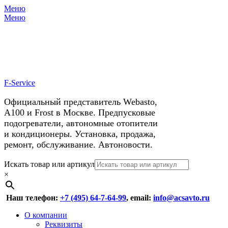
Меню
X
У нас космические скидки на
Меню
автокондиционеры!
F-Service
Официальный представитель Webasto,
А100 и Frost в Москве. Предпусковые
подогреватели, автономные отопители
и кондиционеры. Установка, продажа,
ремонт, обслуживание. Автоновости.
Header
Перейти
Искать товар или артикул
к
×
Right
содержимому
Menu
Наш телефон:
+7 (495) 64-7-64-99
, email:
info@acsavto.ru
Основное
Перейти
О компании
к
Реквизиты