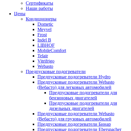
меню
содержимому
Сертификаты
Наши работы
Цены
Кондиционеры
Dometic
Meyvel
Frost
Indel B
LIBHOF
MobileComfort
Telair
Vitrifrigo
Webasto
Предпусковые подогреватели
Предпусковые подогреватели Hydro
Предпусковые подогреватели Webasto
(Вебасто) для легковых автомобилей
Предпусковые подогреватели для
бензиновых двигателей
Предпусковые подогреватели для
дизельных двигателей
Предпусковые подогреватели Webasto
(Вебасто) для грузовых автомобилей
Предпусковые подогреватели Бинар
Предпусковые подогреватели Eberspacher