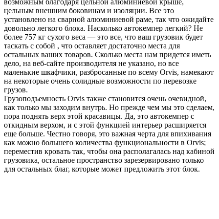
возможным благодаря цельной алюминиевой крыше,
цельным внешним боковинам и изоляции. Все это
установлено на сварной алюминиевой раме, так что ожидайте
довольно легкого блока. Насколько автокемпер легкий? Не
более 757 кг сухого веса — это
все, что ваш грузовик будет
таскать с собой
, что оставляет достаточно места для
остальных ваших товаров. Сколько места нам придется иметь
дело, на веб-сайте производителя не указано, но все
маленькие шкафчики, разбросанные по всему Orvis, намекают
на некоторые очень солидные возможности по перевозке
грузов.
Грузоподъемность Orvis также становится очень очевидной,
как только мы заходим внутрь. Но прежде чем мы это сделаем,
пора поднять верх этой красавицы. Да, это автокемпер с
откидным верхом, и с этой функцией интерьер расширяется
еще больше. Честно говоря, это важная черта для впихивания
как можно большего количества функциональности в Orvis;
переместив кровать так, чтобы она располагалась над кабиной
грузовика, остальное пространство зарезервировано только
для остальных
благ, которые
может предложить этот блок.