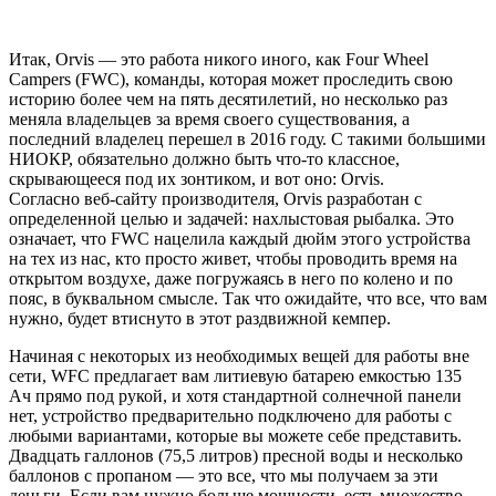
Итак, Orvis — это работа никого иного, как Four Wheel
Campers (FWC), команды, которая может проследить свою
историю более чем на пять десятилетий, но несколько раз
меняла владельцев за время своего существования, а
последний владелец перешел в 2016 году. С такими большими
НИОКР, обязательно должно быть что-то классное,
скрывающееся под их зонтиком, и вот оно: Orvis.
Согласно веб-сайту производителя, Orvis разработан с
определенной целью и задачей: нахлыстовая рыбалка. Это
означает, что FWC нацелила каждый дюйм этого устройства
на тех из нас, кто просто живет, чтобы проводить время на
открытом воздухе, даже погружаясь в него по колено и по
пояс, в буквальном смысле. Так что ожидайте, что
все, что вам
нужно,
будет втиснуто в этот раздвижной кемпер.
Начиная с некоторых из необходимых вещей для работы вне
сети, WFC предлагает вам литиевую батарею емкостью 135
Ач прямо под рукой, и хотя стандартной солнечной панели
нет, устройство предварительно подключено для работы с
любыми вариантами, которые вы можете себе представить.
Двадцать галлонов (75,5 литров) пресной воды и несколько
баллонов с пропаном — это все, что мы получаем за эти
деньги. Если вам нужно больше мощности, есть множество