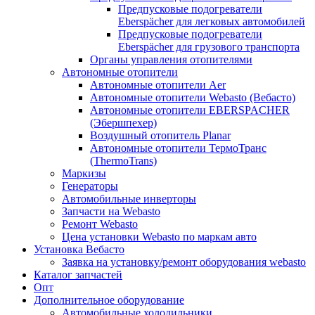
Предпусковые подогреватели
Eberspächer для легковых автомобилей
Предпусковые подогреватели
Eberspächer для грузового транспорта
Органы управления отопителями
Автономные отопители
Автономные отопители Аer
Автономные отопители Webasto (Вебасто)
Автономные отопители EBERSPACHER
(Эбершпехер)
Воздушный отопитель Planar
Автономные отопители ТермоТранс
(ThermoTrans)
Маркизы
Генераторы
Автомобильные инверторы
Запчасти на Webasto
Ремонт Webasto
Цена установки Webasto по маркам авто
Установка Вебасто
Заявка на установку/ремонт оборудования webasto
Каталог запчастей
Опт
Дополнительное оборудование
Автомобильные холодильники