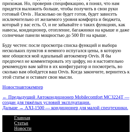
прихожая. Но, проверив спецификацию, я понял, что нам
придется выложить больше, чтобы
получить в свои руки
готовый Orvis
. Насколько он будет готов, будет зависеть
исключительно от желаемого уровня комфорта и бюджета,
который у вас есть. О, и не забывайте о таких функциях, как
навесы, кондиционер, отопление, багажники на крыше и даже
солнечные панели мощностью до 500 Вт на крыше.
Буду честен: после просмотра списка функций и выбора
нескольких пунктов я немного испугался цены, в которую
мне обошелся мой идеальный автокемпер Orvis. Я бы
предпочел не комментировать эту цифру, но я настоятельно
рекомендую вам зайти в их конфигуратор и посмотреть, во
сколько вам обойдется ваш Orvis. Когда закончите, вернитесь к
этой статье и оставьте свои мысли.
Категории
Теги
Новости
автокемпер
Навигация
Предыдущий
← Предыдущий
Автокондиционер Mobilecomfort MC3224T —
создан для тяжёлых условий эксплуатации.
по
Дальше:
Дальше →
AXI-1500 — кондиционер для малой спецтехники.
записям
Footer
Перейти
Главная
к
Статьи
Menu
содержимому
Новости