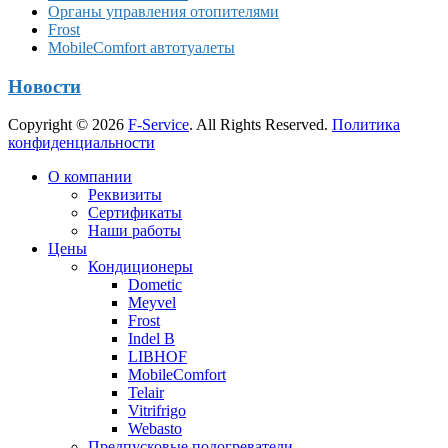
Органы управления отопителями
Frost
MobileComfort автотуалеты
Новости
Copyright © 2026
F-Service
. All Rights Reserved.
Политика
конфиденциальности
Прокрутка
О компании
вверх
Реквизиты
Сертификаты
Наши работы
Цены
Кондиционеры
Dometic
Meyvel
Frost
Indel B
LIBHOF
MobileComfort
Telair
Vitrifrigo
Webasto
Предпусковые подогреватели