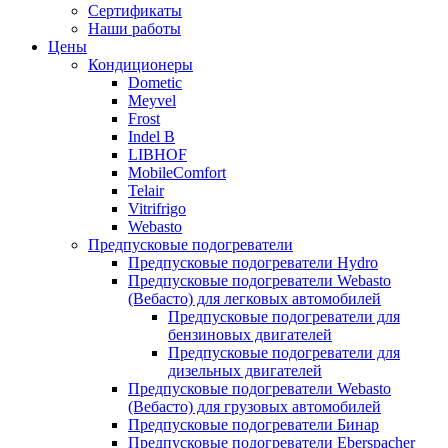
меню
содержимому
Сертификаты
Наши работы
Цены
Кондиционеры
Dometic
Meyvel
Frost
Indel B
LIBHOF
MobileComfort
Telair
Vitrifrigo
Webasto
Предпусковые подогреватели
Предпусковые подогреватели Hydro
Предпусковые подогреватели Webasto
(Вебасто) для легковых автомобилей
Предпусковые подогреватели для
бензиновых двигателей
Предпусковые подогреватели для
дизельных двигателей
Предпусковые подогреватели Webasto
(Вебасто) для грузовых автомобилей
Предпусковые подогреватели Бинар
Предпусковые подогреватели Eberspacher