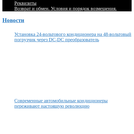
Реквизиты
Возврат и обмен. Условия и порядок возмещения.
Новости
Установка 24-вольтового кондиционера на 48-вольтовый
погрузчик через DC-DC преобразователь
Современные автомобильные кондиционеры
переживают настоящую революцию