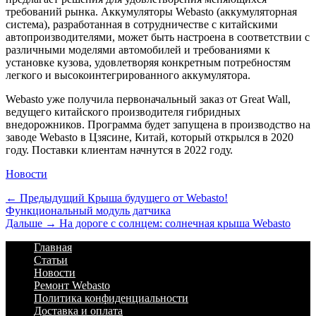
требований рынка. Аккумуляторы Webasto (аккумуляторная
система), разработанная в сотрудничестве с китайскими
автопроизводителями, может быть настроена в соответствии с
различными моделями автомобилей и требованиями к
установке кузова, удовлетворяя конкретным потребностям
легкого и высокоинтегрированного аккумулятора.
Webasto уже получила первоначальный заказ от Great Wall,
ведущего китайского производителя гибридных
внедорожников. Программа будет запущена в производство на
заводе Webasto в Цзясине, Китай, который открылся в 2020
году. Поставки клиентам начнутся в 2022 году.
Категории
Новости
Навигация
Предыдущий
← Предыдущий
Крыша будущего от Webasto!
Функциональный модуль датчика
по
Дальше:
Дальше →
На дороге с солнцем: солнечная крыша Webasto
записям
Footer
Перейти
Главная
к
Статьи
Menu
содержимому
Новости
Ремонт Webasto
Политика конфиденциальности
Доставка и оплата