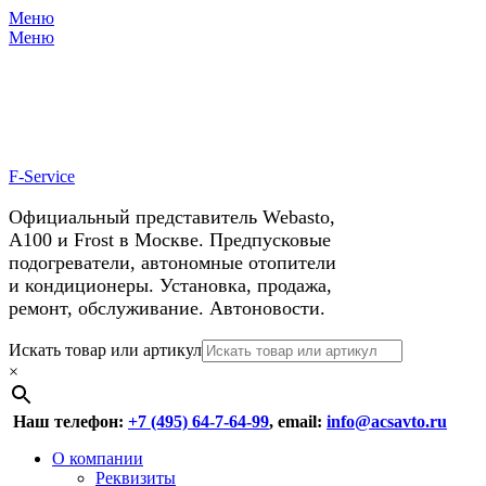
Меню
X
У нас космические скидки на
Меню
автокондиционеры!
F-Service
Официальный представитель Webasto,
А100 и Frost в Москве. Предпусковые
подогреватели, автономные отопители
и кондиционеры. Установка, продажа,
ремонт, обслуживание. Автоновости.
Header
Перейти
Искать товар или артикул
к
×
Right
содержимому
Menu
Наш телефон:
+7 (495) 64-7-64-99
, email:
info@acsavto.ru
Основное
Перейти
О компании
к
Реквизиты