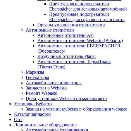
Предпусковые подогреватели
Eberspächer для легковых автомобилей
Предпусковые подогреватели
Eberspächer для грузового транспорта
Органы управления отопителями
Автономные отопители
Автономные отопители Аer
Автономные отопители Webasto (Вебасто)
Автономные отопители EBERSPACHER
(Эбершпехер)
Воздушный отопитель Planar
Автономные отопители ТермоТранс
(ThermoTrans)
Маркизы
Генераторы
Автомобильные инверторы
Запчасти на Webasto
Ремонт Webasto
Цена установки Webasto по маркам авто
Установка Вебасто
Заявка на установку/ремонт оборудования webasto
Каталог запчастей
Опт
Дополнительное оборудование
Автомобильные холодильники