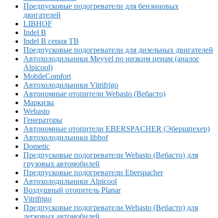
Предпусковые подогреватели для бензиновых
двигателей
LIBHOF
Indel B
Indel B серия TB
Предпусковые подогреватели для дизельных двигателей
Автохолодильники Meyvel по низким ценам (аналог
Alpicool)
MobileComfort
Автохолодильники Vitrifrigo
Автономные отопители Webasto (Вебасто)
Маркизы
Webasto
Генераторы
Автономные отопители EBERSPACHER (Эбершпехер)
Автохолодильники libhof
Dometic
Предпусковые подогреватели Webasto (Вебасто) для
грузовых автомобилей
Предпусковые подогреватели Eberspacher
Автохолодильники Alpicool
Воздушный отопитель Planar
Vitrifrigo
Предпусковые подогреватели Webasto (Вебасто) для
легковых автомобилей