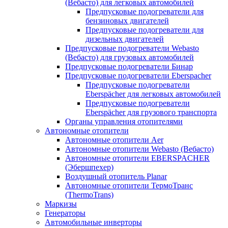
(Вебасто) для легковых автомобилей
Предпусковые подогреватели для
бензиновых двигателей
Предпусковые подогреватели для
дизельных двигателей
Предпусковые подогреватели Webasto
(Вебасто) для грузовых автомобилей
Предпусковые подогреватели Бинар
Предпусковые подогреватели Eberspacher
Предпусковые подогреватели
Eberspächer для легковых автомобилей
Предпусковые подогреватели
Eberspächer для грузового транспорта
Органы управления отопителями
Автономные отопители
Автономные отопители Аer
Автономные отопители Webasto (Вебасто)
Автономные отопители EBERSPACHER
(Эбершпехер)
Воздушный отопитель Planar
Автономные отопители ТермоТранс
(ThermoTrans)
Маркизы
Генераторы
Автомобильные инверторы