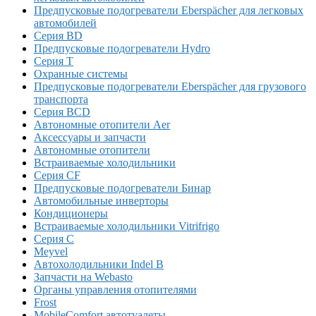
Предпусковые подогреватели Eberspächer для легковых
автомобилей
Серия BD
Предпусковые подогреватели Hydro
Серия T
Охранные системы
Предпусковые подогреватели Eberspächer для грузового
транспорта
Серия BCD
Автономные отопители Аer
Аксессуары и запчасти
Автономные отопители
Встраиваемые холодильники
Серия CF
Предпусковые подогреватели Бинар
Автомобильные инверторы
Кондиционеры
Встраиваемые холодильники Vitrifrigo
Серия C
Meyvel
Автохолодильники Indel B
Запчасти на Webasto
Органы управления отопителями
Frost
MobileComfort автотуалеты