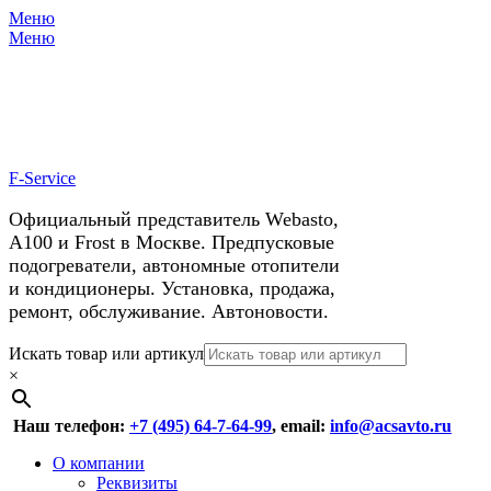
Меню
X
У нас космические скидки на
Меню
автокондиционеры!
F-Service
Официальный представитель Webasto,
А100 и Frost в Москве. Предпусковые
подогреватели, автономные отопители
и кондиционеры. Установка, продажа,
ремонт, обслуживание. Автоновости.
Header
Перейти
Искать товар или артикул
к
×
Right
содержимому
Menu
Наш телефон:
+7 (495) 64-7-64-99
, email:
info@acsavto.ru
Основное
Перейти
О компании
к
Реквизиты