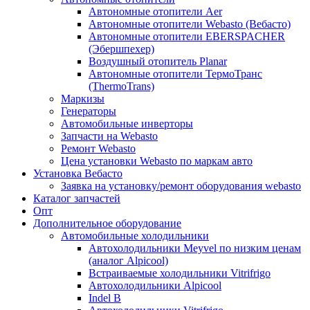
Автономные отопители Аer
Автономные отопители Webasto (Вебасто)
Автономные отопители EBERSPACHER
(Эбершпехер)
Воздушный отопитель Planar
Автономные отопители ТермоТранс
(ThermoTrans)
Маркизы
Генераторы
Автомобильные инверторы
Запчасти на Webasto
Ремонт Webasto
Цена установки Webasto по маркам авто
Установка Вебасто
Заявка на установку/ремонт оборудования webasto
Каталог запчастей
Опт
Дополнительное оборудование
Автомобильные холодильники
Автохолодильники Meyvel по низким ценам
(аналог Alpicool)
Встраиваемые холодильники Vitrifrigo
Автохолодильники Alpicool
Indel B