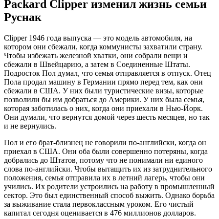
Packard Clipper изменил жизнь семьи
Руснак
Clipper 1946 года выпуска — это модель автомобиля, на
котором они сбежали, когда коммунисты захватили страну.
Чтобы избежать железной хватки, они собрали вещи и
сбежали в Швейцарию, а затем в Соединенные Штаты.
Подросток Пол думал, что семья отправляется в отпуск. Отец
Пола продал машину в Германии прямо перед тем, как они
сбежали в США. У них были туристические визы, которые
позволили бы им добраться до Америки. У них была семья,
которая заботилась о них, когда они приехали в Нью-Йорк.
Они думали, что вернутся домой через шесть месяцев, но так
и не вернулись.
Пол и его брат-близнец не говорили по-английски, когда он
приехал в США. Они оба были совершенно потеряны, когда
добрались до Штатов, потому что не понимали ни единого
слова по-английски. Чтобы вытащить их из затруднительного
положения, семья отправила их в летний лагерь, чтобы они
учились. Их родители устроились на работу в промышленный
сектор. Это был единственный способ выжить. Однако борьба
за выживание стала первоклассным уроком. Его чистый
капитал сегодня оценивается в 476 миллионов долларов.