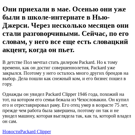
Они приехали в мае. Осенью они уже
были в школе-интернате в Нью-
Джерси. Через несколько месяцев они
стали разговорчивыми. Сейчас, по его
словам, у него все еще есть словацкий
акцент, когда он пьет.
В детстве Пол мечтал стать дилером Packard. Но к тому
времени, как он достиг совершеннолетия, Packard уже
закрылся. Поэтому у него осталось много других брендов на
выбор. Дела пошли как снежный ком, и его бизнес пошел в
гору.
Однажды он увидел Packard Clipper 1946 года, похожий на
тот, на котором его семья бежала из Чехословакии. Он купил
его и отреставрировал раму. Его отец умер в возрасте 75 лет,
прежде чем работа была завершена, поэтому он так и не
увидел машину, которая выглядела так, как та, которой владел
он сам.
Категории
Теги
Новости
Packard Clipper