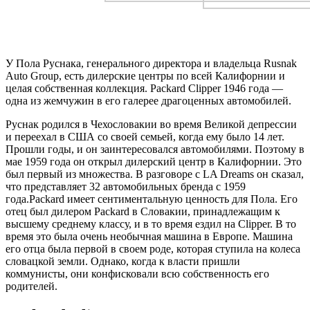
У Пола Руснака, генерального директора и владельца Rusnak
Auto Group, есть
дилерские центры по всей Калифорнии
и
целая собственная коллекция. Packard Clipper 1946 года —
одна из жемчужин в его галерее драгоценных автомобилей.
Руснак родился в Чехословакии во время Великой депрессии
и переехал в США со своей семьей, когда ему было 14 лет.
Прошли годы, и он заинтересовался автомобилями. Поэтому в
мае 1959 года он открыл дилерский центр в Калифорнии. Это
был первый из множества. В разговоре с LA Dreams он сказал,
что представляет 32 автомобильных бренда с 1959
года.
Packard имеет сентиментальную ценность для Пола. Его
отец был дилером Packard в Словакии, принадлежащим к
высшему среднему классу, и в то время ездил на Clipper. В то
время это была очень необычная машина в Европе. Машина
его отца была первой в своем роде, которая ступила на колеса
словацкой земли. Однако, когда к власти пришли
коммунисты, они конфисковали всю собственность его
родителей.