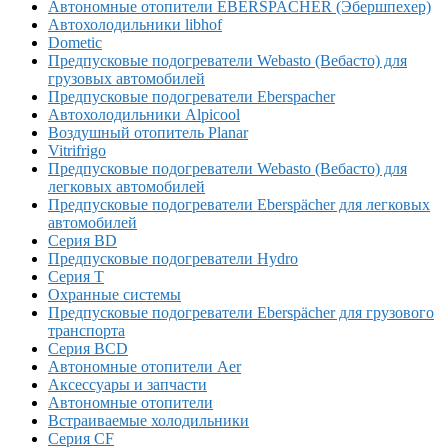
Автономные отопители EBERSPACHER (Эбершпехер)
Автохолодильники libhof
Dometic
Предпусковые подогреватели Webasto (Вебасто) для
грузовых автомобилей
Предпусковые подогреватели Eberspacher
Автохолодильники Alpicool
Воздушный отопитель Planar
Vitrifrigo
Предпусковые подогреватели Webasto (Вебасто) для
легковых автомобилей
Предпусковые подогреватели Eberspächer для легковых
автомобилей
Серия BD
Предпусковые подогреватели Hydro
Серия T
Охранные системы
Предпусковые подогреватели Eberspächer для грузового
транспорта
Серия BCD
Автономные отопители Аer
Аксессуары и запчасти
Автономные отопители
Встраиваемые холодильники
Серия CF