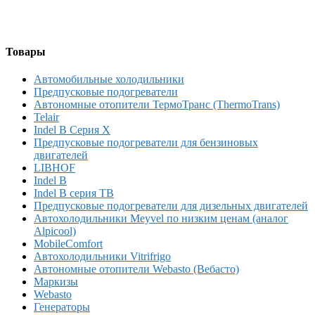
Товары
Автомобильные холодильники
Предпусковые подогреватели
Автономные отопители ТермоТранс (ThermoTrans)
Telair
Indel B Серия X
Предпусковые подогреватели для бензиновых
двигателей
LIBHOF
Indel B
Indel B серия TB
Предпусковые подогреватели для дизельных двигателей
Автохолодильники Meyvel по низким ценам (аналог
Alpicool)
MobileComfort
Автохолодильники Vitrifrigo
Автономные отопители Webasto (Вебасто)
Маркизы
Webasto
Генераторы