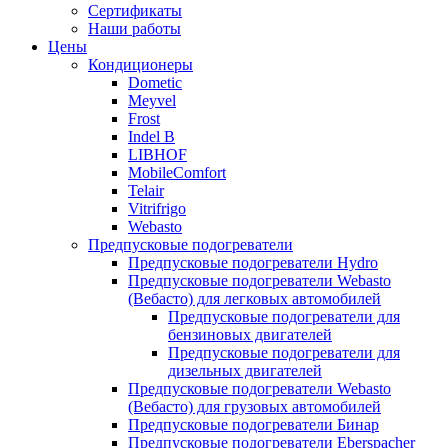
меню
содержимому
Сертификаты
Наши работы
Цены
Кондиционеры
Dometic
Meyvel
Frost
Indel B
LIBHOF
MobileComfort
Telair
Vitrifrigo
Webasto
Предпусковые подогреватели
Предпусковые подогреватели Hydro
Предпусковые подогреватели Webasto
(Вебасто) для легковых автомобилей
Предпусковые подогреватели для
бензиновых двигателей
Предпусковые подогреватели для
дизельных двигателей
Предпусковые подогреватели Webasto
(Вебасто) для грузовых автомобилей
Предпусковые подогреватели Бинар
Предпусковые подогреватели Eberspacher