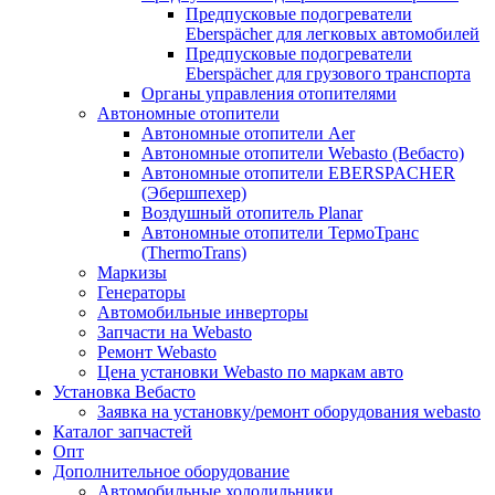
Предпусковые подогреватели
Eberspächer для легковых автомобилей
Предпусковые подогреватели
Eberspächer для грузового транспорта
Органы управления отопителями
Автономные отопители
Автономные отопители Аer
Автономные отопители Webasto (Вебасто)
Автономные отопители EBERSPACHER
(Эбершпехер)
Воздушный отопитель Planar
Автономные отопители ТермоТранс
(ThermoTrans)
Маркизы
Генераторы
Автомобильные инверторы
Запчасти на Webasto
Ремонт Webasto
Цена установки Webasto по маркам авто
Установка Вебасто
Заявка на установку/ремонт оборудования webasto
Каталог запчастей
Опт
Дополнительное оборудование
Автомобильные холодильники