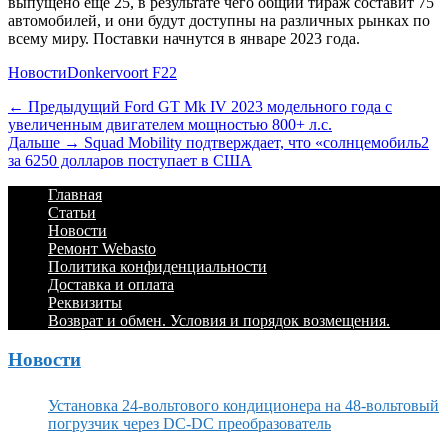
выпущено еще 25, в результате чего общий тираж составит 75
автомобилей, и они будут доступны на различных рынках по
всему миру. Поставки начнутся в январе 2023 года.
Категории
Теги
Новости
Donkervoort F22
Навигация
Предыдущий
← Предыдущий
Ford GT Mk IV 2023 модельного года с
увеличенным двигателем мощностью 800+ л.с.
по
Дальше:
Дальше →
Squad Mobility подтверждает, что «солнцемобиль2
записям
за 6250 долларов поступает в США
Footer
Перейти
Главная
к
Статьи
Menu
содержимому
Новости
Ремонт Webasto
Политика конфиденциальности
Доставка и оплата
Реквизиты
Возврат и обмен. Условия и порядок возмещения.
Новости
Установка 24-вольтового кондиционера на 48-вольтовый
погрузчик через DC-DC преобразователь