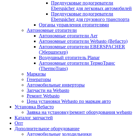
Предпусковые подогреватели
Eberspächer для легковых автомобилей
Предпусковые подогреватели
Eberspächer для грузового транспорта
Органы управления отопителями
Автономные отопители
Автономные отопители Аer
Автономные отопители Webasto (Вебасто)
Автономные отопители EBERSPACHER
(Эбершпехер)
Воздушный отопитель Planar
Автономные отопители ТермоТранс
(ThermoTrans)
Маркизы
Генераторы
Автомобильные инверторы
Запчасти на Webasto
Ремонт Webasto
Цена установки Webasto по маркам авто
Установка Вебасто
Заявка на установку/ремонт оборудования webasto
Каталог запчастей
Опт
Дополнительное оборудование
Автомобильные холодильники