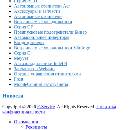
Серия BCD
Автономные отопители Аer
Аксессуары и запчасти
Автономные отопители
Встраиваемые холодильники
Серия CF
Предпусковые подогреватели Бинар
Автомобильные инверторы
Кондиционеры
Встраиваемые холодильники Vitrifrigo
Серия C
Meyvel
Автохолодильники Indel B
Запчасти на Webasto
Органы управления отопителями
Frost
MobileComfort автотуалеты
Новости
Copyright © 2026
F-Service
. All Rights Reserved.
Политика
конфиденциальности
Прокрутка
О компании
вверх
Реквизиты