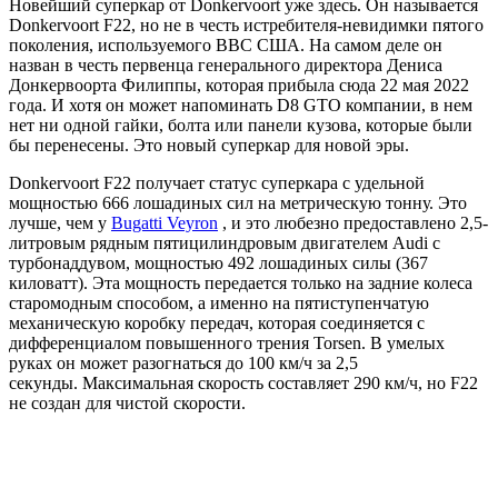
Новейший суперкар от Donkervoort уже здесь. Он называется
Donkervoort F22, но не в честь истребителя-невидимки пятого
поколения, используемого ВВС США. На самом деле он
назван в честь первенца генерального директора Дениса
Донкервоорта Филиппы, которая прибыла сюда 22 мая 2022
года. И хотя он может напоминать D8 GTO компании, в нем
нет ни одной гайки, болта или панели кузова, которые были
бы перенесены. Это новый суперкар для новой эры.
Donkervoort F22 получает статус суперкара с удельной
мощностью 666 лошадиных сил на метрическую тонну. Это
лучше, чем у
Bugatti Veyron
, и это любезно предоставлено 2,5-
литровым рядным пятицилиндровым двигателем
Audi с
турбонаддувом, мощностью 492 лошадиных силы (367
киловатт).
Эта мощность передается только на задние колеса
старомодным способом, а именно на пятиступенчатую
механическую коробку передач, которая соединяется с
дифференциалом повышенного трения Torsen. В умелых
руках он может разогнаться до 100 км/ч за 2,5
секунды. Максимальная скорость составляет 290 км/ч, но F22
не создан для чистой скорости.