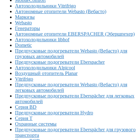
MobileComfort
Автохолодильники Vitrifrigo
Автономные отопители Webasto (Вебасто)
Маркизы
Webasto
Генераторы
Автономные отопители EBERSPACHER (Эбершпехер)
Автохолодильники libhof
Dometic
Предпусковые подогреватели Webasto (Вебасто) для
грузовых автомобилей
Предпусковые подогреватели Eberspacher
Автохолодильники Alpicool
Воздушный отопитель Planar
Vitrifrigo
Предпусковые подогреватели Webasto (Вебасто) для
легковых автомобилей
Предпусковые подогреватели Eberspächer для легковых
автомобилей
Серия BD
Предпусковые подогреватели Hydro
Серия T
Охранные системы
Предпусковые подогреватели Eberspächer для грузового
транспорта