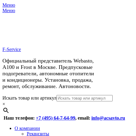
Меню
X
У нас космические скидки на
Меню
автокондиционеры!
F-Service
Официальный представитель Webasto,
А100 и Frost в Москве. Предпусковые
подогреватели, автономные отопители
и кондиционеры. Установка, продажа,
ремонт, обслуживание. Автоновости.
Header
Перейти
Искать товар или артикул
к
×
Right
содержимому
Menu
Наш телефон:
+7 (495) 64-7-64-99
, email:
info@acsavto.ru
Основное
Перейти
О компании
к
Реквизиты