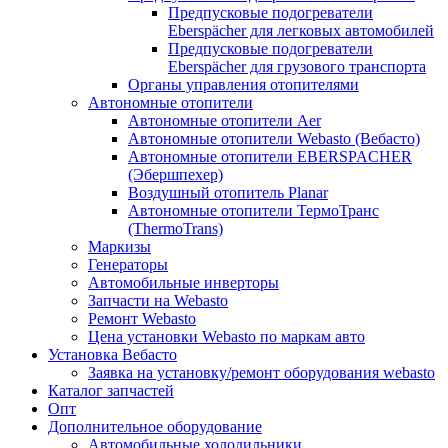
Предпусковые подогреватели
Eberspächer для легковых автомобилей
Предпусковые подогреватели
Eberspächer для грузового транспорта
Органы управления отопителями
Автономные отопители
Автономные отопители Аer
Автономные отопители Webasto (Вебасто)
Автономные отопители EBERSPACHER
(Эбершпехер)
Воздушный отопитель Planar
Автономные отопители ТермоТранс
(ThermoTrans)
Маркизы
Генераторы
Автомобильные инверторы
Запчасти на Webasto
Ремонт Webasto
Цена установки Webasto по маркам авто
Установка Вебасто
Заявка на установку/ремонт оборудования webasto
Каталог запчастей
Опт
Дополнительное оборудование
Автомобильные холодильники