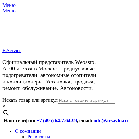
Меню
X
У нас космические скидки на
Меню
автокондиционеры!
F-Service
Официальный представитель Webasto,
А100 и Frost в Москве. Предпусковые
подогреватели, автономные отопители
и кондиционеры. Установка, продажа,
ремонт, обслуживание. Автоновости.
Header
Перейти
Искать товар или артикул
к
×
Right
содержимому
Menu
Наш телефон:
+7 (495) 64-7-64-99
, email:
info@acsavto.ru
Основное
Перейти
О компании
к
Реквизиты