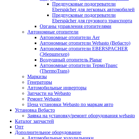
Предпусковые подогреватели
Eberspächer для легковых автомобилей
Предпусковые подогреватели
Eberspächer для грузового транспорта
Органы управления отопителями
Автономные отопители
Автономные отопители Аer
Автономные отопители Webasto (Вебасто)
Автономные отопители EBERSPACHER
(Эбершпехер)
Воздушный отопитель Planar
Автономные отопители ТермоТранс
(ThermoTrans)
Маркизы
Генераторы
Автомобильные инверторы
Запчасти на Webasto
Ремонт Webasto
Цена установки Webasto по маркам авто
Установка Вебасто
Заявка на установку/ремонт оборудования webasto
Каталог запчастей
Опт
Дополнительное оборудование
Автомобильные холодильники