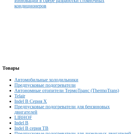
Инновации в сфере разработки стояночных
кондиционеров
Товары
Автомобильные холодильники
Предпусковые подогреватели
Автономные отопители ТермоТранс (ThermoTrans)
Telair
Indel B Серия X
Предпусковые подогреватели для бензиновых
двигателей
LIBHOF
Indel B
Indel B серия TB
Предпусковые подогреватели для дизельных двигателей