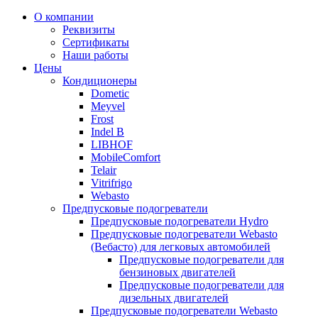
Прокрутка
О компании
вверх
Реквизиты
Сертификаты
Наши работы
Цены
Кондиционеры
Dometic
Meyvel
Frost
Indel B
LIBHOF
MobileComfort
Telair
Vitrifrigo
Webasto
Предпусковые подогреватели
Предпусковые подогреватели Hydro
Предпусковые подогреватели Webasto
(Вебасто) для легковых автомобилей
Предпусковые подогреватели для
бензиновых двигателей
Предпусковые подогреватели для
дизельных двигателей
Предпусковые подогреватели Webasto