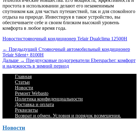
технологические новшества. Его мощность, эффективность и
простота в использовании делают его незаменимым
спутником как для частых путешествий, так и для спокойного
отдыха на природе. Инвестируя в такое устройство, вы
обеспечиваете себе и своим близким высокий уровень
комфорта в любое время года.
Категории
Теги
Новости
стояночный кондиционер Telair Dualclima 12500H
Навигация
Предыдущий
← Предыдущий
Стояночный автомобильный кондиционер
Telair Silent+ 8100H
по
Дальше:
Дальше →
Предпусковые подогреватели Eberspacher: комфорт
записям
и надежность в зимний период
Footer
Перейти
Главная
к
Статьи
Menu
содержимому
Новости
Ремонт Webasto
Политика конфиденциальности
Доставка и оплата
Реквизиты
Возврат и обмен. Условия и порядок возмещения.
Новости