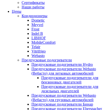
меню
содержимому
Сертификаты
Наши работы
Цены
Кондиционеры
Dometic
Meyvel
Frost
Indel B
LIBHOF
MobileComfort
Telair
Vitrifrigo
Webasto
Предпусковые подогреватели
Предпусковые подогреватели Hydro
Предпусковые подогреватели Webasto
(Вебасто) для легковых автомобилей
Предпусковые подогреватели для
бензиновых двигателей
Предпусковые подогреватели для
дизельных двигателей
Предпусковые подогреватели Webasto
(Вебасто) для грузовых автомобилей
Предпусковые подогреватели Бинар
Предпусковые подогреватели Eberspacher