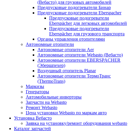
(Вебасто) для грузовых автомобилей
Предпусковые подогреватели Бинар
Предпусковые подогреватели Eberspacher
Предпусковые подогреватели
Eberspächer для легковых автомобилей
Предпусковые подогреватели
Eberspächer для грузового транспорта
Органы управления отопителями
Автономные отопители
Автономные отопители Аer
Автономные отопители Webasto (Вебасто)
Автономные отопители EBERSPACHER
(Эбершпехер)
Воздушный отопитель Planar
Автономные отопители ТермоТранс
(ThermoTrans)
Маркизы
Генераторы
Автомобильные инверторы
Запчасти на Webasto
Ремонт Webasto
Цена установки Webasto по маркам авто
Установка Вебасто
Заявка на установку/ремонт оборудования webasto
Каталог запчастей