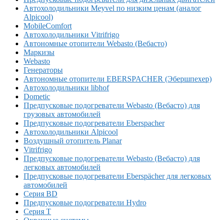
Автохолодильники Meyvel по низким ценам (аналог
Alpicool)
MobileComfort
Автохолодильники Vitrifrigo
Автономные отопители Webasto (Вебасто)
Маркизы
Webasto
Генераторы
Автономные отопители EBERSPACHER (Эбершпехер)
Автохолодильники libhof
Dometic
Предпусковые подогреватели Webasto (Вебасто) для
грузовых автомобилей
Предпусковые подогреватели Eberspacher
Автохолодильники Alpicool
Воздушный отопитель Planar
Vitrifrigo
Предпусковые подогреватели Webasto (Вебасто) для
легковых автомобилей
Предпусковые подогреватели Eberspächer для легковых
автомобилей
Серия BD
Предпусковые подогреватели Hydro
Серия T