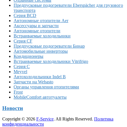
Охранные системы
Предпусковые подогреватели Eberspächer для грузового
транспорта
Серия BCD
Автономные отопители Аer
Аксессуары и запчасти
Автономные отопители
Встраиваемые холодильники
Серия CF
Предпусковые подогреватели Бинар
Автомобильные инверторы
Кондиционеры
Встраиваемые холодильники Vitrifrigo
Серия C
Meyvel
Автохолодильники Indel B
Запчасти на Webasto
Органы управления отопителями
Frost
MobileComfort автотуалеты
Новости
Copyright © 2026
F-Service
. All Rights Reserved.
Политика
конфиденциальности