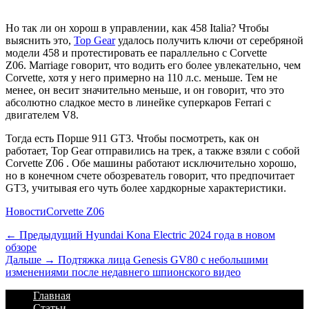
Но так ли он хорош в управлении, как 458 Italia? Чтобы
выяснить это,
Top Gear
удалось получить ключи от серебряной
модели 458 и протестировать ее параллельно с Corvette
Z06. Marriage говорит, что водить его более увлекательно, чем
Corvette, хотя у него примерно на 110 л.с. меньше. Тем не
менее, он весит значительно меньше, и он говорит, что это
абсолютно сладкое место в линейке суперкаров Ferrari с
двигателем V8.
Тогда есть Порше 911 GT3. Чтобы посмотреть, как он
работает, Top Gear отправились на трек, а также взяли с собой
Corvette Z06
. Обе машины работают исключительно хорошо,
но в конечном счете обозреватель говорит, что предпочитает
GT3, учитывая его чуть более хардкорные характеристики.
Категории
Теги
Новости
Corvette Z06
Навигация
Предыдущий
← Предыдущий
Hyundai Kona Electric 2024 года в новом
обзоре
по
Дальше:
Дальше →
Подтяжка лица Genesis GV80 с небольшими
записям
изменениями после недавнего шпионского видео
Footer
Перейти
Главная
к
Статьи