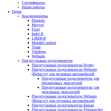
меню
содержимому
Сертификаты
Наши работы
Цены
Кондиционеры
Dometic
Meyvel
Frost
Indel B
LIBHOF
MobileComfort
Telair
Vitrifrigo
Webasto
Предпусковые подогреватели
Предпусковые подогреватели Hydro
Предпусковые подогреватели Webasto
(Вебасто) для легковых автомобилей
Предпусковые подогреватели для
бензиновых двигателей
Предпусковые подогреватели для
дизельных двигателей
Предпусковые подогреватели Webasto
(Вебасто) для грузовых автомобилей
Предпусковые подогреватели Бинар
Предпусковые подогреватели Eberspacher