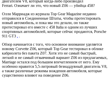
двигателем V8, который когда-либо производил
Ferrari. Означает ли это, что новый Z06 — убийца 458?
Олли Марриадж из журнала Top Gear Magazine недавно
отправился в Соединенные Штаты, чтобы протестировать
новый автомобиль, и пока мы это делали, он также
протестировал его вместе с 458 Italia и одним из лучших
спортивных автомобилей, которые сейчас продаются, Porsche
911 GT3
.
.
Обзор начинается с того, что основное внимание уделяется
новому Corvette Z06, который Top Gear тестировал в облике
кабриолета без пакета Z07. Хотя это не самый быстрый,
легкий и не самый отзывчивый вариант Z06 из предлагаемых,
Marriage остался под большим впечатлением от него. Ему
особенно нравится 5,5-литровый безнаддувный двигатель V8,
а также различные режимы вождения автомобиля, которые
существенно влияют на поведение Z06.