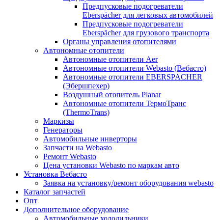
Предпусковые подогреватели
Eberspächer для легковых автомобилей
Предпусковые подогреватели
Eberspächer для грузового транспорта
Органы управления отопителями
Автономные отопители
Автономные отопители Аer
Автономные отопители Webasto (Вебасто)
Автономные отопители EBERSPACHER
(Эбершпехер)
Воздушный отопитель Planar
Автономные отопители ТермоТранс
(ThermoTrans)
Маркизы
Генераторы
Автомобильные инверторы
Запчасти на Webasto
Ремонт Webasto
Цена установки Webasto по маркам авто
Установка Вебасто
Заявка на установку/ремонт оборудования webasto
Каталог запчастей
Опт
Дополнительное оборудование
Автомобильные холодильники