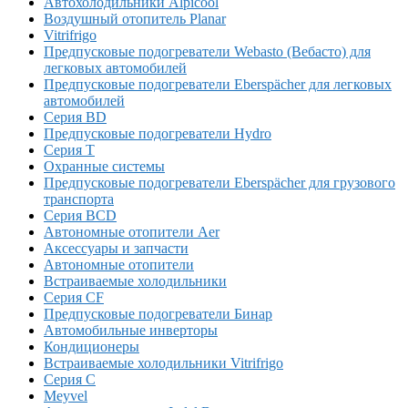
Автохолодильники Alpicool
Воздушный отопитель Planar
Vitrifrigo
Предпусковые подогреватели Webasto (Вебасто) для
легковых автомобилей
Предпусковые подогреватели Eberspächer для легковых
автомобилей
Серия BD
Предпусковые подогреватели Hydro
Серия T
Охранные системы
Предпусковые подогреватели Eberspächer для грузового
транспорта
Серия BCD
Автономные отопители Аer
Аксессуары и запчасти
Автономные отопители
Встраиваемые холодильники
Серия CF
Предпусковые подогреватели Бинар
Автомобильные инверторы
Кондиционеры
Встраиваемые холодильники Vitrifrigo
Серия C
Meyvel