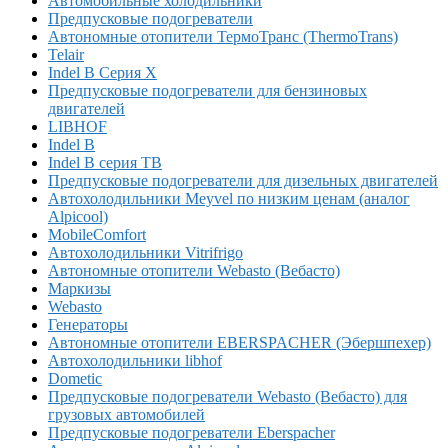
Автомобильные холодильники
Предпусковые подогреватели
Автономные отопители ТермоТранс (ThermoTrans)
Telair
Indel B Серия X
Предпусковые подогреватели для бензиновых
двигателей
LIBHOF
Indel B
Indel B серия TB
Предпусковые подогреватели для дизельных двигателей
Автохолодильники Meyvel по низким ценам (аналог
Alpicool)
MobileComfort
Автохолодильники Vitrifrigo
Автономные отопители Webasto (Вебасто)
Маркизы
Webasto
Генераторы
Автономные отопители EBERSPACHER (Эбершпехер)
Автохолодильники libhof
Dometic
Предпусковые подогреватели Webasto (Вебасто) для
грузовых автомобилей
Предпусковые подогреватели Eberspacher