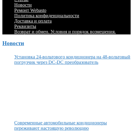
Menu
содержимому
Новости
Ремонт Webasto
Политика конфиденциальности
Доставка и оплата
Реквизиты
Возврат и обмен. Условия и порядок возмещения.
Новости
Установка 24-вольтового кондиционера на 48-вольтовый
погрузчик через DC-DC преобразователь
Современные автомобильные кондиционеры
переживают настоящую революцию