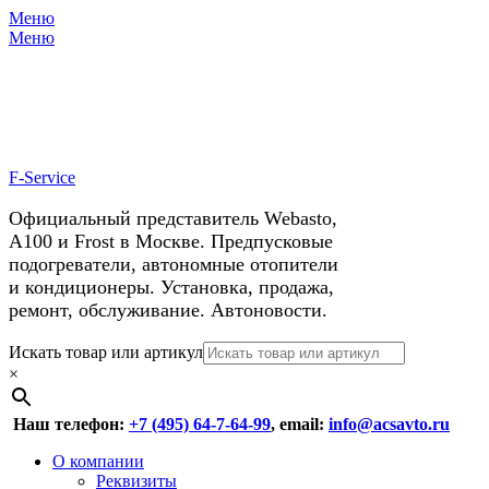
Меню
X
У нас космические скидки на
Меню
автокондиционеры!
F-Service
Официальный представитель Webasto,
А100 и Frost в Москве. Предпусковые
подогреватели, автономные отопители
и кондиционеры. Установка, продажа,
ремонт, обслуживание. Автоновости.
Header
Перейти
Искать товар или артикул
к
×
Right
содержимому
Menu
Наш телефон:
+7 (495) 64-7-64-99
, email:
info@acsavto.ru
Основное
Перейти
О компании
к
Реквизиты