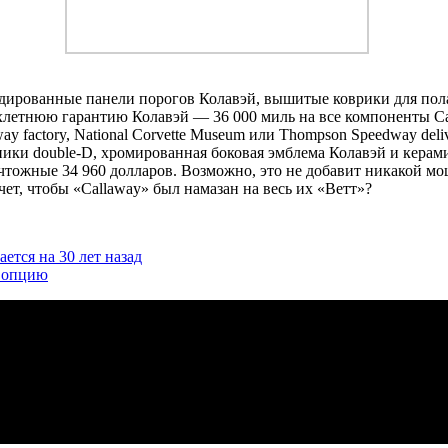
дированные панели порогов Колавэй, вышитые коврики для пола 
хлетнюю гарантию Колавэй — 36 000 миль на все компоненты Ca
 factory, National Corvette Museum или Thompson Speedway del
ики double-D, хромированная боковая эмблема Колавэй и керам
 Ничтожные 34 960 долларов. Возможно, это не добавит никакой
чет, чтобы «Callaway» был намазан на весь их «Ветт»?
ется на 30 лет назад
у опцию