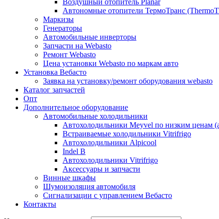
Воздушный отопитель Planar
Автономные отопители ТермоТранс (ThermoTr
Маркизы
Генераторы
Автомобильные инверторы
Запчасти на Webasto
Ремонт Webasto
Цена установки Webasto по маркам авто
Установка Вебасто
Заявка на установку/ремонт оборудования webasto
Каталог запчастей
Опт
Дополнительное оборудование
Автомобильные холодильники
Автохолодильники Meyvel по низким ценам (а
Встраиваемые холодильники Vitrifrigo
Автохолодильники Alpicool
Indel B
Автохолодильники Vitrifrigo
Аксессуары и запчасти
Винные шкафы
Шумоизоляция автомобиля
Сигнализации с управлением Вебасто
Контакты