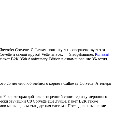
vrolet Corvette. Callaway тюнингует и совершенствует эти
rvette и самый крутой Vette из всех — Sledgehammer.
Колавэй
пакет B2K 35th Anniversary Edition в ознаменование 35-летия
го 25-летнего юбилейного корвета Callaway Corvette. А теперь
n Fiber, которая добавляет передний сплиттер из углеродного
чески звучащий C8 Corvette еще лучше, пакет B2K также
мов меньше, чем стандартная система. Последнее изменение