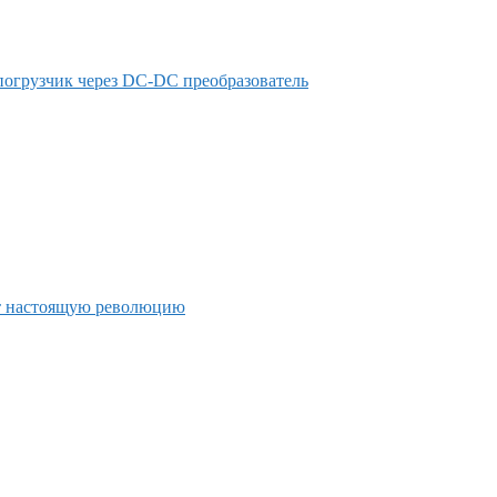
погрузчик через DC-DC преобразователь
т настоящую революцию