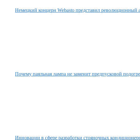
Немецкий концерн Webasto представил революционный а
Почему паяльная лампа не заменит предпусковой подогре
Инновации в сфере разработки стояночных кондиционер