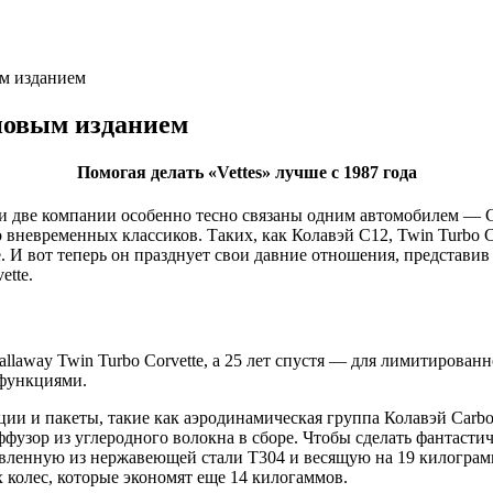
ым изданием
 новым изданием
Помогая делать «Vettes» лучше с 1987 года
и две компании особенно тесно связаны одним автомобилем — Che
вневременных классиков. Таких, как Колавэй C12, Twin Turbo Co
е. И вот теперь он празднует свои давние отношения, представив 
ette.
away Twin Turbo Corvette, а 25 лет спустя — для лимитированно
 функциями.
кции и пакеты, такие как аэродинамическая группа Колавэй Carbo
ффузор из углеродного волокна в сборе. Чтобы сделать фантасти
овленную из нержавеющей стали T304 и весящую на 19 килограм
колес, которые экономят еще 14 килогаммов.