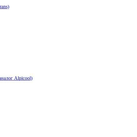
ans)
налог Alpicool)