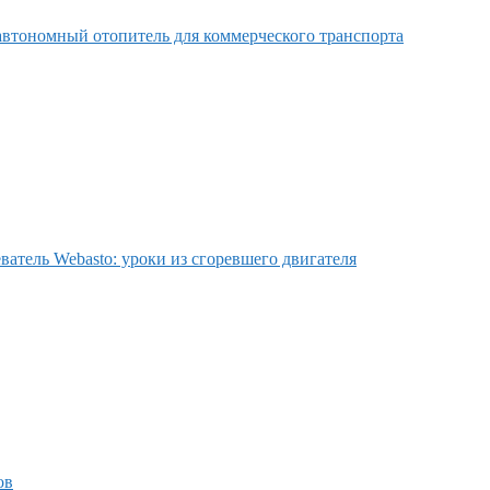
втономный отопитель для коммерческого транспорта
ватель Webasto: уроки из сгоревшего двигателя
ов