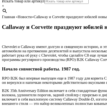
Search
Искать товар или артикул
×
Главная
»
Новости
»
Callaway и Corvette празднуют юбилей нов
Callaway и Corvette празднуют юбилей
Chevrolet и Callaway имеют долгую и священную историю, и эт
автомобили на протяжении десятилетий и выпустила несколько 
работает рука об руку с Chevrolet, чтобы сделайте C8 еще лучш
программы регулярного производства (RPO) B2K Callaway Corv
Начало совместной работы. 1987 год.
RPO B2K был впервые выпущен еще в 1987 году для корвета Call
он вернулся и напичкан некоторыми действительно вкусными
B2K 35th Anniversary Edition включает в себя стандартные фун
волокна, удлинители порогов, задний спойлер с прорезью и ди
включает в себя выхлопную систему Callaway Double-D, изгот
внешнего стиля — это набор великолепных полностью кованых 