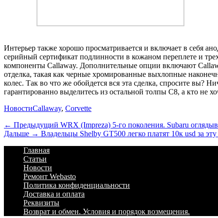
Интерьер также хорошо просматривается и включает в себя ано
серийный сертификат подлинности в кожаном переплете и тре
компоненты Callaway. Дополнительные опции включают Callaway
отделка, такая как черные хромированные выхлопные наконечн
колес. Так во что же обойдется вся эта сделка, спросите вы?
гарантированно выделитесь из остальной толпы C8, а кто не хо
Категории
Теги
Новости
Callaway
,
Corvette
Навигация
Предыдущий
← Предыдущий
WRX (Impreza) 5-го поколения. Subaru оглядыва
Дальше:
Дальше →
Владельцы Shelby GT500 легко платят 10к usd за эт
по
Footer
Перейти
Главная
записям
к
Статьи
Menu
содержимому
Новости
Ремонт Webasto
Политика конфиденциальности
Доставка и оплата
Реквизиты
Возврат и обмен. Условия и порядок возмещения.