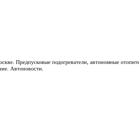
ические скидки на автокондиционеры!
оскве. Предпусковые подогреватели, автономные отопит
ние. Автоновости.