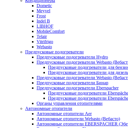
Кондиционеры
Dometic
Meyvel
Frost
Indel B
LIBHOF
MobileComfort
Telair
Vitrifrigo
Webasto
Предпусковые подогреватели
Предпусковые подогреватели Hydro
Предпусковые подогреватели Webasto (Вебаст
Предпусковые подогреватели для бензи
Предпусковые подогреватели для дизел
Предпусковые подогреватели Webasto (Вебаст
Предпусковые подогреватели Бинар
Предпусковые подогреватели Eberspacher
Предпусковые подогреватели Eberspäche
Предпусковые подогреватели Eberspäche
Органы управления отопителями
Автономные отопители
Автономные отопители Аer
Автономные отопители Webasto (Вебасто)
Автономные отопители EBERSPACHER (Эбе