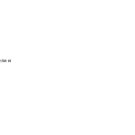
X
Вперед!
ели и