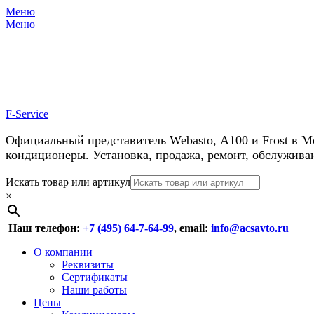
Меню
Меню
У нас косм
F-Service
Официальный представитель Webasto, А100 и Frost в М
кондиционеры. Установка, продажа, ремонт, обслужива
Header
Перейти
Искать товар или артикул
к
×
Right
содержимому
Menu
Наш телефон:
+7 (495) 64-7-64-99
, email:
info@acsavto.ru
Основное
Перейти
О компании
к
Реквизиты
меню
содержимому
Сертификаты
Наши работы
Цены