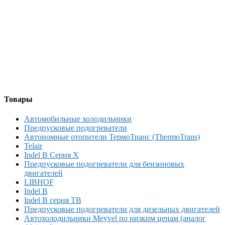
Товары
Автомобильные холодильники
Предпусковые подогреватели
Автономные отопители ТермоТранс (ThermoTrans)
Telair
Indel B Серия X
Предпусковые подогреватели для бензиновых
двигателей
LIBHOF
Indel B
Indel B серия TB
Предпусковые подогреватели для дизельных двигателей
Автохолодильники Meyvel по низким ценам (аналог