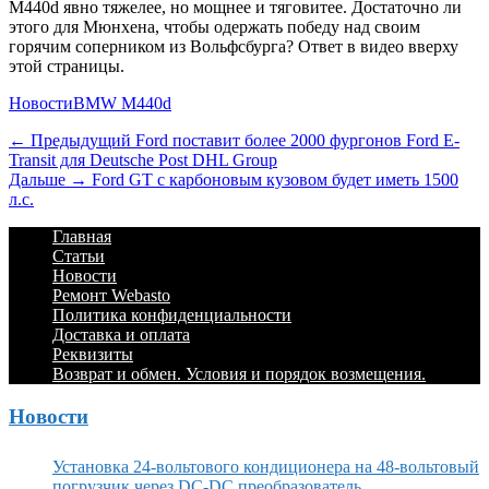
M440d
явно тяжелее, но мощнее и тяговитее.
Достаточно ли
этого для Мюнхена, чтобы одержать победу над своим
горячим соперником из Вольфсбурга?
Ответ в видео вверху
этой страницы.
Категории
Теги
Новости
BMW M440d
Навигация
Предыдущий
← Предыдущий
Ford поставит более 2000 фургонов Ford E-
Transit для Deutsche Post DHL Group
по
Дальше:
Дальше →
Ford GT с карбоновым кузовом будет иметь 1500
записям
л.с.
Footer
Перейти
Главная
к
Статьи
Menu
содержимому
Новости
Ремонт Webasto
Политика конфиденциальности
Доставка и оплата
Реквизиты
Возврат и обмен. Условия и порядок возмещения.
Новости
Установка 24-вольтового кондиционера на 48-вольтовый
погрузчик через DC-DC преобразователь