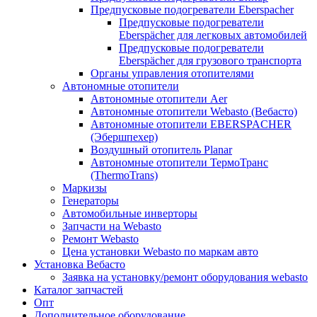
Предпусковые подогреватели Eberspacher
Предпусковые подогреватели
Eberspächer для легковых автомобилей
Предпусковые подогреватели
Eberspächer для грузового транспорта
Органы управления отопителями
Автономные отопители
Автономные отопители Аer
Автономные отопители Webasto (Вебасто)
Автономные отопители EBERSPACHER
(Эбершпехер)
Воздушный отопитель Planar
Автономные отопители ТермоТранс
(ThermoTrans)
Маркизы
Генераторы
Автомобильные инверторы
Запчасти на Webasto
Ремонт Webasto
Цена установки Webasto по маркам авто
Установка Вебасто
Заявка на установку/ремонт оборудования webasto
Каталог запчастей
Опт
Дополнительное оборудование