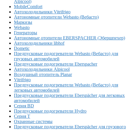
Alpicool)
MobileComfort
Автохолодильники Vitrifrigo
Автономные отопители Webasto (Вебасто)
Маркизы
Webasto
Генераторы
Автономные отопители EBERSPACHER (Эбершпехер)
Автохолодильники libhof
Dometic
Предпусковые подогреватели Webasto (Вебасто) для
грузовых автомобилей
Предпусковые подогреватели Eberspacher
Автохолодильники Alpicool
Воздушный отопитель Planar
Vitrifrigo
Предпусковые подогреватели Webasto (Вебасто) для
легковых автомобилей
Предпусковые подогреватели Eberspächer для легковых
автомобилей
Серия BD
Предпусковые подогреватели Hydro
Серия T
Охранные системы
Предпусковые подогреватели Eberspächer для грузового