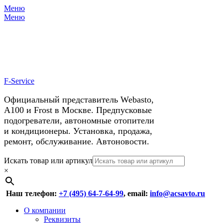
Меню
X
У нас космические скидки на
Меню
автокондиционеры!
F-Service
Официальный представитель Webasto,
А100 и Frost в Москве. Предпусковые
подогреватели, автономные отопители
и кондиционеры. Установка, продажа,
ремонт, обслуживание. Автоновости.
Header
Перейти
Искать товар или артикул
к
×
Right
содержимому
Menu
Наш телефон:
+7 (495) 64-7-64-99
, email:
info@acsavto.ru
Основное
Перейти
О компании
к
Реквизиты