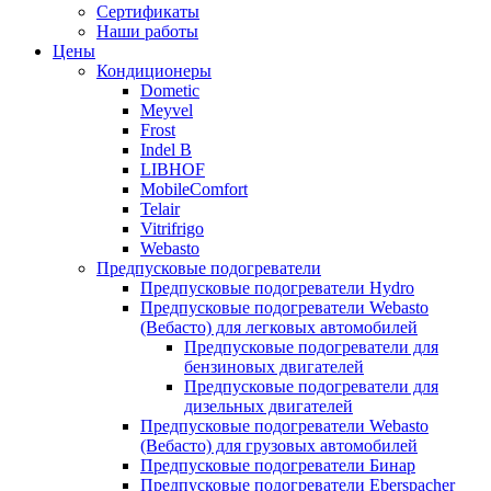
меню
содержимому
Сертификаты
Наши работы
Цены
Кондиционеры
Dometic
Meyvel
Frost
Indel B
LIBHOF
MobileComfort
Telair
Vitrifrigo
Webasto
Предпусковые подогреватели
Предпусковые подогреватели Hydro
Предпусковые подогреватели Webasto
(Вебасто) для легковых автомобилей
Предпусковые подогреватели для
бензиновых двигателей
Предпусковые подогреватели для
дизельных двигателей
Предпусковые подогреватели Webasto
(Вебасто) для грузовых автомобилей
Предпусковые подогреватели Бинар
Предпусковые подогреватели Eberspacher