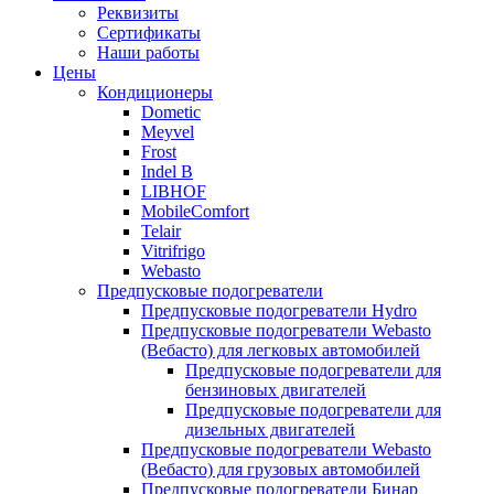
Реквизиты
Сертификаты
Наши работы
Цены
Кондиционеры
Dometic
Meyvel
Frost
Indel B
LIBHOF
MobileComfort
Telair
Vitrifrigo
Webasto
Предпусковые подогреватели
Предпусковые подогреватели Hydro
Предпусковые подогреватели Webasto
(Вебасто) для легковых автомобилей
Предпусковые подогреватели для
бензиновых двигателей
Предпусковые подогреватели для
дизельных двигателей
Предпусковые подогреватели Webasto
(Вебасто) для грузовых автомобилей
Предпусковые подогреватели Бинар