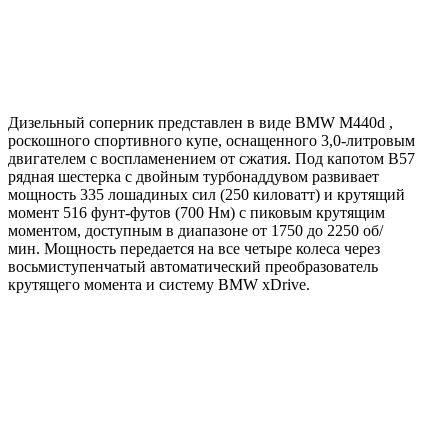
Дизельный соперник представлен в виде
BMW M440d
,
роскошного спортивного купе, оснащенного 3,0-литровым
двигателем с воспламенением от сжатия. Под капотом B57
рядная шестерка с двойным турбонаддувом развивает
мощность 335 лошадиных сил (250 киловатт) и крутящий
момент 516 фунт-футов (700 Нм) с пиковым крутящим
моментом, доступным в диапазоне от 1750 до 2250 об/
мин. Мощность передается на все четыре колеса через
восьмиступенчатый автоматический преобразователь
крутящего момента и систему BMW xDrive.