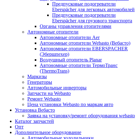
Предпусковые подогреватели
Eberspächer для легковых автомобилей
Предпусковые подогреватели
Eberspächer для грузового транспорта
Органы управления отопителями
Автономные отопители
Автономные отопители Аer
Автономные отопители Webasto (Вебасто)
Автономные отопители EBERSPACHER
(Эбершпехер)
Воздушный отопитель Planar
Автономные отопители ТермоТранс
(ThermoTrans)
Маркизы
Генераторы
Автомобильные инверторы
Запчасти на Webasto
Ремонт Webasto
Цена установки Webasto по маркам авто
Установка Вебасто
Заявка на установку/ремонт оборудования webasto
Каталог запчастей
Опт
Дополнительное оборудование
Автомобильные холодильники