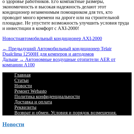
о здоровье работников. Его компактные размеры,
экономичность и высокая надежность делают этот
кондиционер незаменимым помощником для тех, кто
проводит много времени на дороге или на строительной
площадке. Не упустите возможность улучшить условия труда
и инвестиции в комфорт с AXI-2000!
Категории
Теги
Новости
автомобильный кондиционер AXI-2000
Навигация
Предыдущий
← Предыдущий
Автомобильный кондиционер Telair
Dualclima 12500H для кемперов и автодомов
по
Дальше:
Дальше →
Автономные воздушные отопители AER от
записям
компании А100
Footer
Перейти
Главная
к
Статьи
Menu
содержимому
Новости
Ремонт Webasto
Политика конфиденциальности
Доставка и оплата
Реквизиты
Возврат и обмен. Условия и порядок возмещения.
Новости