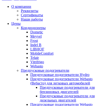
Прокрутка
О компании
вверх
Реквизиты
Сертификаты
Наши работы
Цены
Кондиционеры
Dometic
Meyvel
Frost
Indel B
LIBHOF
MobileComfort
Telair
Vitrifrigo
Webasto
Предпусковые подогреватели
Предпусковые подогреватели Hydro
Предпусковые подогреватели Webasto
(Вебасто) для легковых автомобилей
Предпусковые подогреватели для
бензиновых двигателей
Предпусковые подогреватели для
дизельных двигателей
Предпусковые подогреватели Webasto