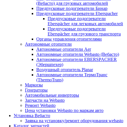
(Вебасто) для грузовых автомобилей
Предпусковые подогреватели Бинар
Предпусковые подогреватели Eberspacher
Предпусковые подогреватели
Eberspächer для легковых автомобилей
Предпусковые подогреватели
Eberspächer для грузового транспорта
Органы управления отопителями
Автономные отопители
Автономные отопители Аer
Автономные отопители Webasto (Вебасто)
Автономные отопители EBERSPACHER
(Эбершпехер)
Воздушный отопитель Planar
Автономные отопители ТермоТранс
(ThermoTrans)
Маркизы
Генераторы
Автомобильные инверторы
Запчасти на Webasto
Ремонт Webasto
Цена установки Webasto по маркам авто
Установка Вебасто
Заявка на установку/ремонт оборудования webasto
Каталог запчастей