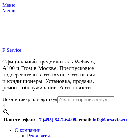
Меню
X
У нас космические скидки на
Меню
автокондиционеры!
F-Service
Официальный представитель Webasto,
А100 и Frost в Москве. Предпусковые
подогреватели, автономные отопители
и кондиционеры. Установка, продажа,
ремонт, обслуживание. Автоновости.
Header
Перейти
Искать товар или артикул
к
×
Right
содержимому
Menu
Наш телефон:
+7 (495) 64-7-64-99
, email:
info@acsavto.ru
Основное
Перейти
О компании
к
Реквизиты