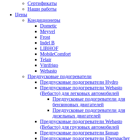
меню
содержимому
Сертификаты
Наши работы
Цены
Кондиционеры
Dometic
Meyvel
Frost
Indel B
LIBHOF
MobileComfort
Telair
Vitrifrigo
Webasto
Предпусковые подогреватели
Предпусковые подогреватели Hydro
Предпусковые подогреватели Webasto
(Вебасто) для легковых автомобилей
Предпусковые подогреватели для
бензиновых двигателей
Предпусковые подогреватели для
дизельных двигателей
Предпусковые подогреватели Webasto
(Вебасто) для грузовых автомобилей
Предпусковые подогреватели Бинар
Предпусковые подогреватели Eberspacher