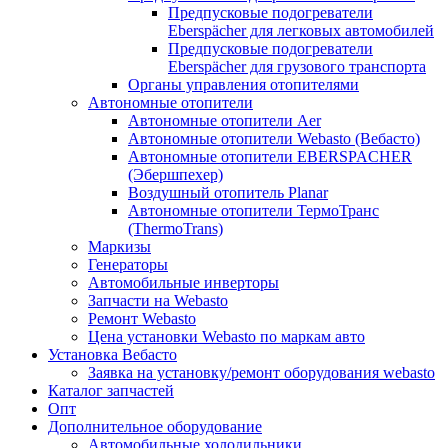
Предпусковые подогреватели
Eberspächer для легковых автомобилей
Предпусковые подогреватели
Eberspächer для грузового транспорта
Органы управления отопителями
Автономные отопители
Автономные отопители Аer
Автономные отопители Webasto (Вебасто)
Автономные отопители EBERSPACHER
(Эбершпехер)
Воздушный отопитель Planar
Автономные отопители ТермоТранс
(ThermoTrans)
Маркизы
Генераторы
Автомобильные инверторы
Запчасти на Webasto
Ремонт Webasto
Цена установки Webasto по маркам авто
Установка Вебасто
Заявка на установку/ремонт оборудования webasto
Каталог запчастей
Опт
Дополнительное оборудование
Автомобильные холодильники