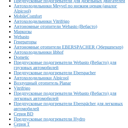
Предпусковые подогреватели для дизельных двигателей
Автохолодильники Meyvel по низким ценам (аналог
Alpicool)
MobileComfort
Автохолодильники Vitrifrigo
Автономные отопители Webasto (Вебасто)
Маркизы
Webasto
Генераторы
Автономные отопители EBERSPACHER (Эбершпехер)
Автохолодильники libhof
Dometic
Предпусковые подогреватели Webasto (Вебасто) для
грузовых автомобилей
Предпусковые подогреватели Eberspacher
Автохолодильники Alpicool
Воздушный отопитель Planar
Vitrifrigo
Предпусковые подогреватели Webasto (Вебасто) для
легковых автомобилей
Предпусковые подогреватели Eberspächer для легковых
автомобилей
Серия BD
Предпусковые подогреватели Hydro
Серия T