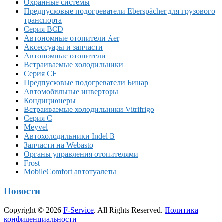
Охранные системы
Предпусковые подогреватели Eberspächer для грузового
транспорта
Серия BCD
Автономные отопители Аer
Аксессуары и запчасти
Автономные отопители
Встраиваемые холодильники
Серия CF
Предпусковые подогреватели Бинар
Автомобильные инверторы
Кондиционеры
Встраиваемые холодильники Vitrifrigo
Серия C
Meyvel
Автохолодильники Indel B
Запчасти на Webasto
Органы управления отопителями
Frost
MobileComfort автотуалеты
Новости
Copyright © 2026
F-Service
. All Rights Reserved.
Политика
конфиденциальности