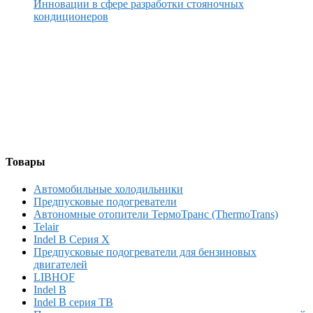
Инновации в сфере разработки стояночных
кондиционеров
Товары
Автомобильные холодильники
Предпусковые подогреватели
Автономные отопители ТермоТранс (ThermoTrans)
Telair
Indel B Серия X
Предпусковые подогреватели для бензиновых
двигателей
LIBHOF
Indel B
Indel B серия TB