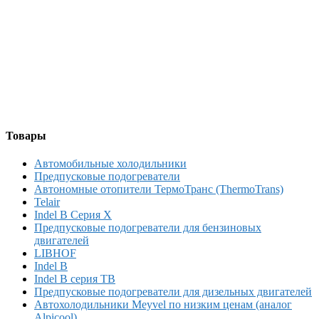
Товары
Автомобильные холодильники
Предпусковые подогреватели
Автономные отопители ТермоТранс (ThermoTrans)
Telair
Indel B Серия X
Предпусковые подогреватели для бензиновых
двигателей
LIBHOF
Indel B
Indel B серия TB
Предпусковые подогреватели для дизельных двигателей
Автохолодильники Meyvel по низким ценам (аналог
Alpicool)