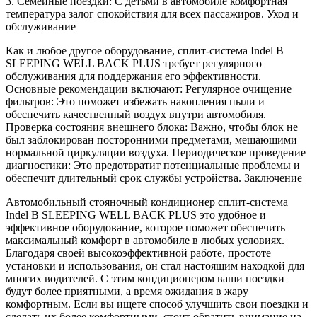
3. Семейные поездки: С детьми в автомобиле комфортная
температура залог спокойствия для всех пассажиров. Уход и
обслуживание
Как и любое другое оборудование, сплит-система Indel B
SLEEPING WELL BACK PLUS требует регулярного
обслуживания для поддержания его эффективности.
Основные рекомендации включают: Регулярное очищение
фильтров: Это поможет избежать накопления пыли и
обеспечить качественный воздух внутри автомобиля.
Проверка состояния внешнего блока: Важно, чтобы блок не
был заблокирован посторонними предметами, мешающими
нормальной циркуляции воздуха. Периодическое проведение
диагностики: Это предотвратит потенциальные проблемы и
обеспечит длительный срок службы устройства. Заключение
Автомобильный стояночный кондиционер сплит-система
Indel B SLEEPING WELL BACK PLUS это удобное и
эффективное оборудование, которое поможет обеспечить
максимальный комфорт в автомобиле в любых условиях.
Благодаря своей высокоэффективной работе, простоте
установки и использования, он стал настоящим находкой для
многих водителей. С этим кондиционером ваши поездки
будут более приятными, а время ожидания в жару
комфортным. Если вы ищете способ улучшить свои поездки и
сделать их более комфортными, стоит обратить внимание на