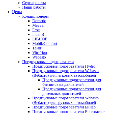
меню
содержимому
Сертификаты
Наши работы
Цены
Кондиционеры
Dometic
Meyvel
Frost
Indel B
LIBHOF
MobileComfort
Telair
Vitrifrigo
Webasto
Предпусковые подогреватели
Предпусковые подогреватели Hydro
Предпусковые подогреватели Webasto
(Вебасто) для легковых автомобилей
Предпусковые подогреватели для
бензиновых двигателей
Предпусковые подогреватели для
дизельных двигателей
Предпусковые подогреватели Webasto
(Вебасто) для грузовых автомобилей
Предпусковые подогреватели Бинар
Предпусковые подогреватели Eberspacher