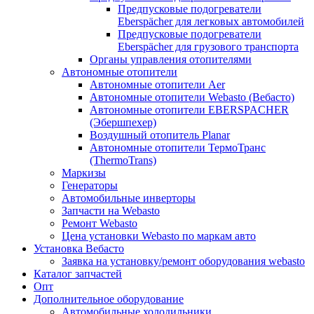
Предпусковые подогреватели
Eberspächer для легковых автомобилей
Предпусковые подогреватели
Eberspächer для грузового транспорта
Органы управления отопителями
Автономные отопители
Автономные отопители Аer
Автономные отопители Webasto (Вебасто)
Автономные отопители EBERSPACHER
(Эбершпехер)
Воздушный отопитель Planar
Автономные отопители ТермоТранс
(ThermoTrans)
Маркизы
Генераторы
Автомобильные инверторы
Запчасти на Webasto
Ремонт Webasto
Цена установки Webasto по маркам авто
Установка Вебасто
Заявка на установку/ремонт оборудования webasto
Каталог запчастей
Опт
Дополнительное оборудование
Автомобильные холодильники