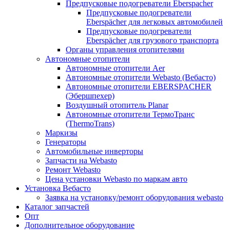
Предпусковые подогреватели Eberspacher
Предпусковые подогреватели
Eberspächer для легковых автомобилей
Предпусковые подогреватели
Eberspächer для грузового транспорта
Органы управления отопителями
Автономные отопители
Автономные отопители Аer
Автономные отопители Webasto (Вебасто)
Автономные отопители EBERSPACHER
(Эбершпехер)
Воздушный отопитель Planar
Автономные отопители ТермоТранс
(ThermoTrans)
Маркизы
Генераторы
Автомобильные инверторы
Запчасти на Webasto
Ремонт Webasto
Цена установки Webasto по маркам авто
Установка Вебасто
Заявка на установку/ремонт оборудования webasto
Каталог запчастей
Опт
Дополнительное оборудование