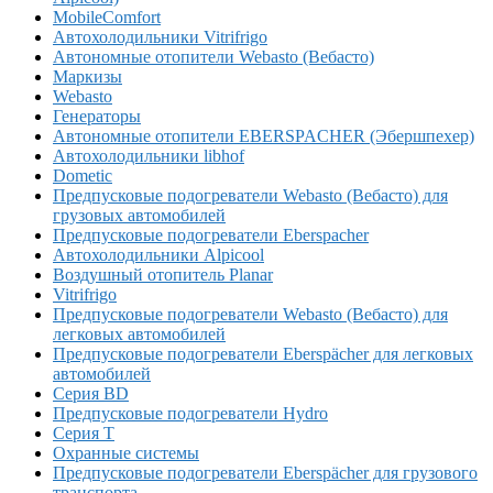
MobileComfort
Автохолодильники Vitrifrigo
Автономные отопители Webasto (Вебасто)
Маркизы
Webasto
Генераторы
Автономные отопители EBERSPACHER (Эбершпехер)
Автохолодильники libhof
Dometic
Предпусковые подогреватели Webasto (Вебасто) для
грузовых автомобилей
Предпусковые подогреватели Eberspacher
Автохолодильники Alpicool
Воздушный отопитель Planar
Vitrifrigo
Предпусковые подогреватели Webasto (Вебасто) для
легковых автомобилей
Предпусковые подогреватели Eberspächer для легковых
автомобилей
Серия BD
Предпусковые подогреватели Hydro
Серия T
Охранные системы
Предпусковые подогреватели Eberspächer для грузового
транспорта