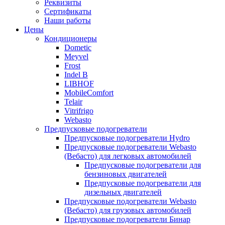
Реквизиты
Сертификаты
Наши работы
Цены
Кондиционеры
Dometic
Meyvel
Frost
Indel B
LIBHOF
MobileComfort
Telair
Vitrifrigo
Webasto
Предпусковые подогреватели
Предпусковые подогреватели Hydro
Предпусковые подогреватели Webasto
(Вебасто) для легковых автомобилей
Предпусковые подогреватели для
бензиновых двигателей
Предпусковые подогреватели для
дизельных двигателей
Предпусковые подогреватели Webasto
(Вебасто) для грузовых автомобилей
Предпусковые подогреватели Бинар