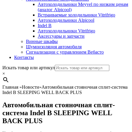
Автохолодильники Meyvel по низким ценам
(аналог Alpicool)
Встраиваемые холодильники Vitrifrigo
Автохолодильники Alpicool
Indel B
Автохолодильники Vitrifrigo
Аксессуары и запчасти
Винные шкафы
Шумоизоляция автомобиля
Сигнализации с управлением Вебасто
Контакты
Search
Искать товар или артикул
×
Главная
»
Новости
»
Автомобильная стояночная сплит-система
Indel B SLEEPING WELL BACK PLUS
Автомобильная стояночная сплит-
система Indel B SLEEPING WELL
BACK PLUS