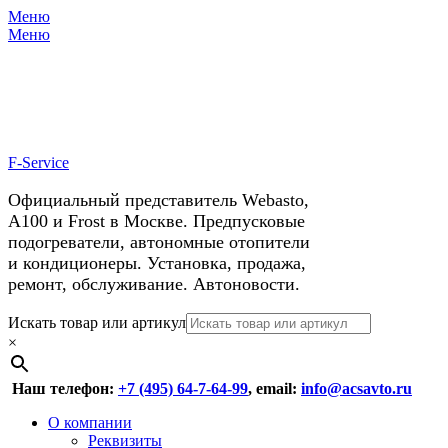
Меню
X
У нас космические скидки на
Меню
автокондиционеры!
F-Service
Официальный представитель Webasto,
А100 и Frost в Москве. Предпусковые
подогреватели, автономные отопители
и кондиционеры. Установка, продажа,
ремонт, обслуживание. Автоновости.
Header
Перейти
Искать товар или артикул
к
×
Right
содержимому
Menu
Наш телефон:
+7 (495) 64-7-64-99
, email:
info@acsavto.ru
Основное
Перейти
О компании
к
Реквизиты