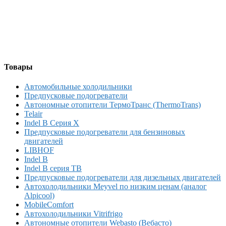
Товары
Автомобильные холодильники
Предпусковые подогреватели
Автономные отопители ТермоТранс (ThermoTrans)
Telair
Indel B Серия X
Предпусковые подогреватели для бензиновых
двигателей
LIBHOF
Indel B
Indel B серия TB
Предпусковые подогреватели для дизельных двигателей
Автохолодильники Meyvel по низким ценам (аналог
Alpicool)
MobileComfort
Автохолодильники Vitrifrigo
Автономные отопители Webasto (Вебасто)