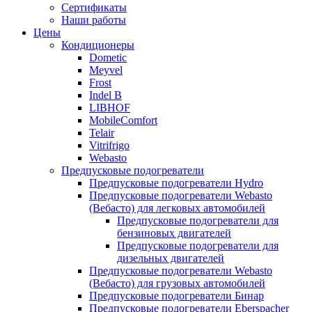
меню
содержимому
Сертификаты
Наши работы
Цены
Кондиционеры
Dometic
Meyvel
Frost
Indel B
LIBHOF
MobileComfort
Telair
Vitrifrigo
Webasto
Предпусковые подогреватели
Предпусковые подогреватели Hydro
Предпусковые подогреватели Webasto
(Вебасто) для легковых автомобилей
Предпусковые подогреватели для
бензиновых двигателей
Предпусковые подогреватели для
дизельных двигателей
Предпусковые подогреватели Webasto
(Вебасто) для грузовых автомобилей
Предпусковые подогреватели Бинар
Предпусковые подогреватели Eberspacher