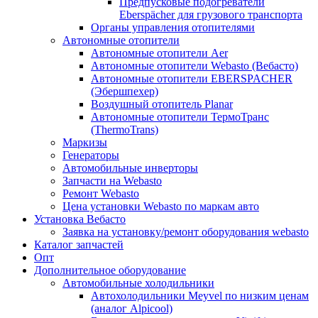
Предпусковые подогреватели
Eberspächer для грузового транспорта
Органы управления отопителями
Автономные отопители
Автономные отопители Аer
Автономные отопители Webasto (Вебасто)
Автономные отопители EBERSPACHER
(Эбершпехер)
Воздушный отопитель Planar
Автономные отопители ТермоТранс
(ThermoTrans)
Маркизы
Генераторы
Автомобильные инверторы
Запчасти на Webasto
Ремонт Webasto
Цена установки Webasto по маркам авто
Установка Вебасто
Заявка на установку/ремонт оборудования webasto
Каталог запчастей
Опт
Дополнительное оборудование
Автомобильные холодильники
Автохолодильники Meyvel по низким ценам
(аналог Alpicool)