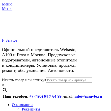
Меню
X
У нас космические скидки на
Меню
автокондиционеры!
F-Service
Официальный представитель Webasto,
А100 и Frost в Москве. Предпусковые
подогреватели, автономные отопители
и кондиционеры. Установка, продажа,
ремонт, обслуживание. Автоновости.
Header
Перейти
Искать товар или артикул
к
×
Right
содержимому
Menu
Наш телефон:
+7 (495) 64-7-64-99
, email:
info@acsavto.ru
Основное
Перейти
О компании
к
Реквизиты