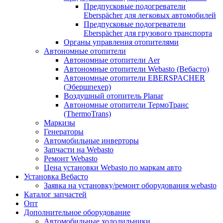
Предпусковые подогреватели
Eberspächer для легковых автомобилей
Предпусковые подогреватели
Eberspächer для грузового транспорта
Органы управления отопителями
Автономные отопители
Автономные отопители Аer
Автономные отопители Webasto (Вебасто)
Автономные отопители EBERSPACHER
(Эбершпехер)
Воздушный отопитель Planar
Автономные отопители ТермоТранс
(ThermoTrans)
Маркизы
Генераторы
Автомобильные инверторы
Запчасти на Webasto
Ремонт Webasto
Цена установки Webasto по маркам авто
Установка Вебасто
Заявка на установку/ремонт оборудования webasto
Каталог запчастей
Опт
Дополнительное оборудование
Автомобильные холодильники