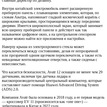
главный директор по дизайну.
Внутри китайский электромобиль имеет расширенную
приборную панель с плавающими элементами, которая, по
словам Аватра, напоминает гладкий космический корабль с
широкими крыльями, простирающимися между передними
дверями. Имеется широкополосный экран, который занимает
всю ширину приборной панели и действует как так
называемое цифровое окно, а на центральном сенсорном
экране можно найти все приложения и настройки.
Наверху крыша из электрохромного стекла может
переключаться между состояниями, делая ее непрозрачной
или прозрачной одним щелчком переключателя, а также есть
невидимые вентиляционные отверстия, а также сиденья с
невесомостью.
Что касается безопасности, Avatr 12 оснащен не менее чем 29
датчиками, включая три датчика лидара и
высокопроизводительный центральный компьютер, которые
составляют пакет помощи Huawei Advanced Driving System
(ADS) 2.0.
Компания Avatr была основана в 2018 году, а ее первая модель
— кроссовер EV
11
(произносится как «one one») —
дебютировала в Китае в 2022 году.