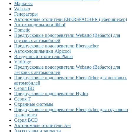
Маркизы
Webasto
Генераторы
Автономные отопители EBERSPACHER (Эбершпехер)
Автохолодильники libhof
Dometic
Предпусковые подогреватели Webasto (Вебасто) для
грузовых автомобилей
Предпусковые подогреватели Eberspacher
Автохолодильники Alpicool
Воздушный отопитель Planar
Vitrifrigo
Предпусковые подогреватели Webasto (Вебасто) для
легковых автомобилей
Предпусковые подогреватели Eberspächer для легковых
автомобилей
Серия BD
Предпусковые подогреватели Hydro
Серия T
Охранные системы
Предпусковые подогреватели Eberspächer для грузового
транспорта
Серия BCD
Автономные отопители Аer
Аксессуары и запчасти