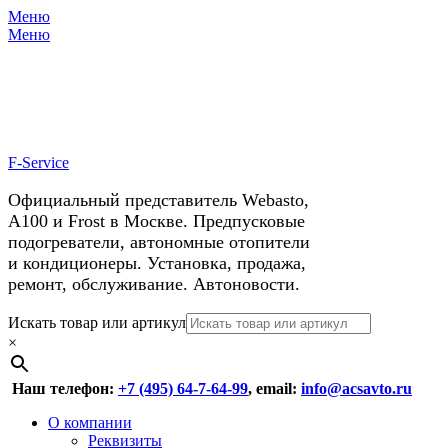
Меню
X
У нас космические скидки на
Меню
автокондиционеры!
F-Service
Официальный представитель Webasto,
А100 и Frost в Москве. Предпусковые
подогреватели, автономные отопители
и кондиционеры. Установка, продажа,
ремонт, обслуживание. Автоновости.
Header
Перейти
Искать товар или артикул
к
×
Right
содержимому
Menu
Наш телефон:
+7 (495) 64-7-64-99
, email:
info@acsavto.ru
Основное
Перейти
О компании
к
Реквизиты