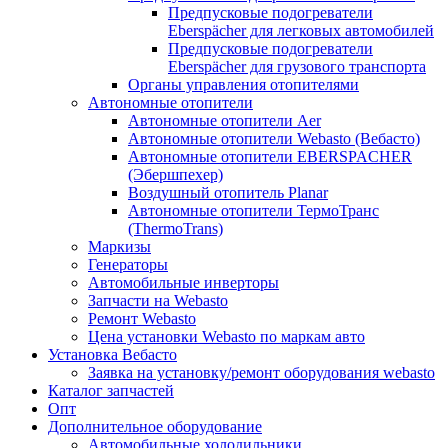
Предпусковые подогреватели
Eberspächer для легковых автомобилей
Предпусковые подогреватели
Eberspächer для грузового транспорта
Органы управления отопителями
Автономные отопители
Автономные отопители Аer
Автономные отопители Webasto (Вебасто)
Автономные отопители EBERSPACHER
(Эбершпехер)
Воздушный отопитель Planar
Автономные отопители ТермоТранс
(ThermoTrans)
Маркизы
Генераторы
Автомобильные инверторы
Запчасти на Webasto
Ремонт Webasto
Цена установки Webasto по маркам авто
Установка Вебасто
Заявка на установку/ремонт оборудования webasto
Каталог запчастей
Опт
Дополнительное оборудование
Автомобильные холодильники