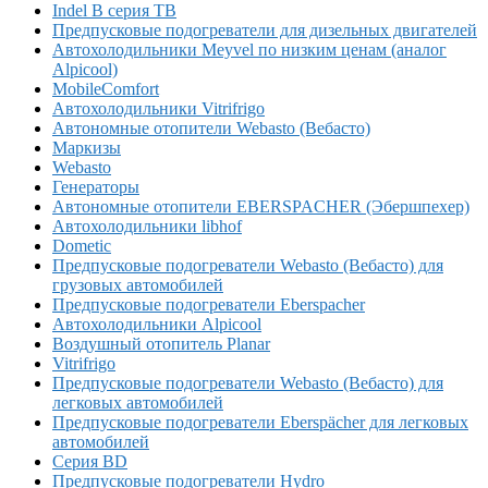
Indel B серия TB
Предпусковые подогреватели для дизельных двигателей
Автохолодильники Meyvel по низким ценам (аналог
Alpicool)
MobileComfort
Автохолодильники Vitrifrigo
Автономные отопители Webasto (Вебасто)
Маркизы
Webasto
Генераторы
Автономные отопители EBERSPACHER (Эбершпехер)
Автохолодильники libhof
Dometic
Предпусковые подогреватели Webasto (Вебасто) для
грузовых автомобилей
Предпусковые подогреватели Eberspacher
Автохолодильники Alpicool
Воздушный отопитель Planar
Vitrifrigo
Предпусковые подогреватели Webasto (Вебасто) для
легковых автомобилей
Предпусковые подогреватели Eberspächer для легковых
автомобилей
Серия BD
Предпусковые подогреватели Hydro