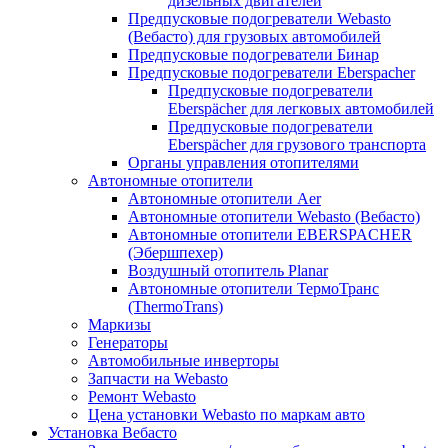
дизельных двигателей
Предпусковые подогреватели Webasto
(Вебасто) для грузовых автомобилей
Предпусковые подогреватели Бинар
Предпусковые подогреватели Eberspacher
Предпусковые подогреватели
Eberspächer для легковых автомобилей
Предпусковые подогреватели
Eberspächer для грузового транспорта
Органы управления отопителями
Автономные отопители
Автономные отопители Аer
Автономные отопители Webasto (Вебасто)
Автономные отопители EBERSPACHER
(Эбершпехер)
Воздушный отопитель Planar
Автономные отопители ТермоТранс
(ThermoTrans)
Маркизы
Генераторы
Автомобильные инверторы
Запчасти на Webasto
Ремонт Webasto
Цена установки Webasto по маркам авто
Установка Вебасто