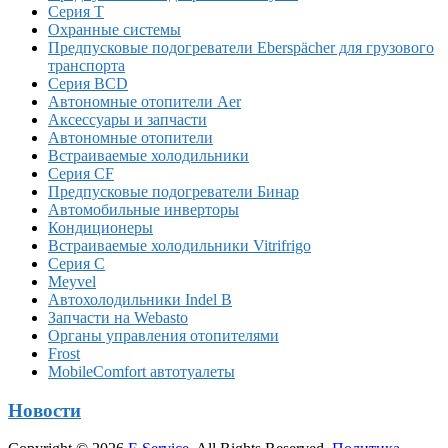
Серия T
Охранные системы
Предпусковые подогреватели Eberspächer для грузового
транспорта
Серия BCD
Автономные отопители Аer
Аксессуары и запчасти
Автономные отопители
Встраиваемые холодильники
Серия CF
Предпусковые подогреватели Бинар
Автомобильные инверторы
Кондиционеры
Встраиваемые холодильники Vitrifrigo
Серия C
Meyvel
Автохолодильники Indel B
Запчасти на Webasto
Органы управления отопителями
Frost
MobileComfort автотуалеты
Новости