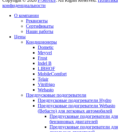
Copyright © 2026
F-Service
. All Rights Reserved.
Политика
конфиденциальности
Прокрутка
О компании
вверх
Реквизиты
Сертификаты
Наши работы
Цены
Кондиционеры
Dometic
Meyvel
Frost
Indel B
LIBHOF
MobileComfort
Telair
Vitrifrigo
Webasto
Предпусковые подогреватели
Предпусковые подогреватели Hydro
Предпусковые подогреватели Webasto
(Вебасто) для легковых автомобилей
Предпусковые подогреватели для
бензиновых двигателей
Предпусковые подогреватели для