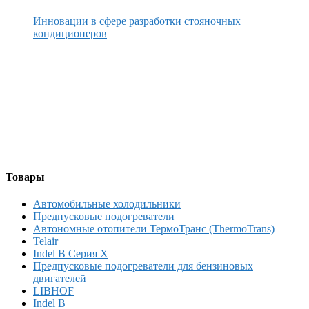
Инновации в сфере разработки стояночных
кондиционеров
Товары
Автомобильные холодильники
Предпусковые подогреватели
Автономные отопители ТермоТранс (ThermoTrans)
Telair
Indel B Серия X
Предпусковые подогреватели для бензиновых
двигателей
LIBHOF
Indel B