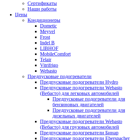
меню
содержимому
Сертификаты
Наши работы
Цены
Кондиционеры
Dometic
Meyvel
Frost
Indel B
LIBHOF
MobileComfort
Telair
Vitrifrigo
Webasto
Предпусковые подогреватели
Предпусковые подогреватели Hydro
Предпусковые подогреватели Webasto
(Вебасто) для легковых автомобилей
Предпусковые подогреватели для
бензиновых двигателей
Предпусковые подогреватели для
дизельных двигателей
Предпусковые подогреватели Webasto
(Вебасто) для грузовых автомобилей
Предпусковые подогреватели Бинар
Предпусковые подогреватели Eberspacher