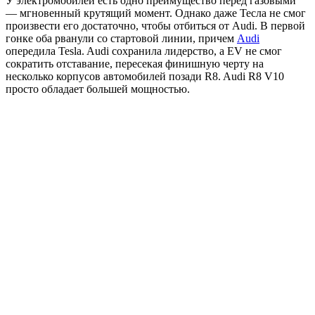
У электромобилей есть одно преимущество перед газовыми
— мгновенный крутящий момент. Однако даже Тесла не смог
произвести его достаточно, чтобы отбиться от Audi. В первой
гонке оба рванули со стартовой линии, причем
Audi
опередила Tesla. Audi сохранила лидерство, а EV не смог
сократить отставание, пересекая финишную черту на
несколько корпусов автомобилей позади R8. Audi R8 V10
просто обладает большей мощностью.