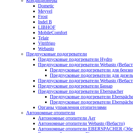
Кондиционеры
Dometic
Meyvel
Frost
Indel B
LIBHOF
MobileComfort
Telair
Vitrifrigo
Webasto
Предпусковые подогреватели
Предпусковые подогреватели Hydro
Предпусковые подогреватели Webasto (Вебаст
Предпусковые подогреватели для бензи
Предпусковые подогреватели для дизел
Предпусковые подогреватели Webasto (Вебаст
Предпусковые подогреватели Бинар
Предпусковые подогреватели Eberspacher
Предпусковые подогреватели Eberspäche
Предпусковые подогреватели Eberspäche
Органы управления отопителями
Автономные отопители
Автономные отопители Аer
Автономные отопители Webasto (Вебасто)
Автономные отопители EBERSPACHER (Эбе