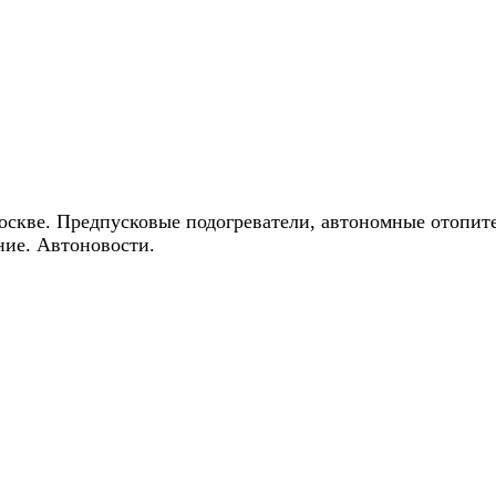
ические скидки на автокондиционеры!
оскве. Предпусковые подогреватели, автономные отопит
ние. Автоновости.