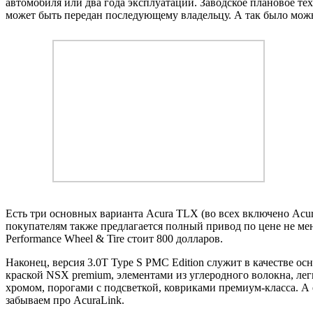
автомобиля или два года эксплуатации. Заводское плановое те
может быть передан последующему владельцу. А так было мож
Есть три основных варианта Acura TLX (во всех включено AcuraL
покупателям также предлагается полный привод по цене не мен
Performance Wheel & Tire стоит 800 долларов.
Наконец, версия 3.0T Type S PMC Edition служит в качестве 
краской NSX premium, элементами из углеродного волокна, ле
хромом, порогами с подсветкой, ковриками премиум-класса. А 
забываем про AcuraLink.