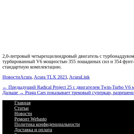
2,0-литровый четырехцилиндровый двигатель с турбонаддувом 
турбированный V6 мощностью 355 лошадиных сил и 354 фунт-фу
стандартную комплектацию.
Категории
Теги
Новости
Acura
,
Acura TLX 2023
,
AcuraLink
Навигация
Предыдущий
← Предыдущий
Radical Project 25 с двигателем Twin-Turbo V6
Дальше:
Дальше →
Praga Cars показывает трековый суперкар, разрешен
по
Footer
Перейти
Главная
записям
к
Статьи
Menu
содержимому
Новости
Ремонт Webasto
Политика конфиденциальности
Доставка и оплата