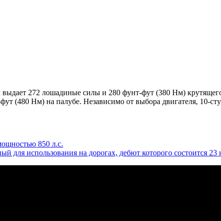
выдает 272 лошадиные силы и 280 фунт-фут (380 Нм) крутящего
т (480 Нм) на палубе. Независимо от выбора двигателя, 10-ступ
 мощностью 850 л.с.
ный для использования на дорогах, дебют которого состоится 23 