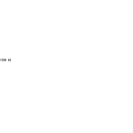
X
Вперед!
ели и