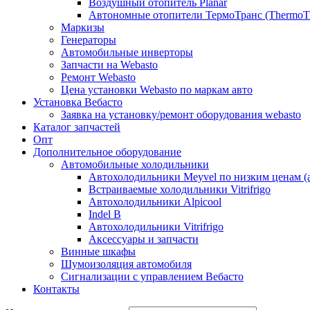
Воздушный отопитель Planar
Автономные отопители ТермоТранс (ThermoTr
Маркизы
Генераторы
Автомобильные инверторы
Запчасти на Webasto
Ремонт Webasto
Цена установки Webasto по маркам авто
Установка Вебасто
Заявка на установку/ремонт оборудования webasto
Каталог запчастей
Опт
Дополнительное оборудование
Автомобильные холодильники
Автохолодильники Meyvel по низким ценам (а
Встраиваемые холодильники Vitrifrigo
Автохолодильники Alpicool
Indel B
Автохолодильники Vitrifrigo
Аксессуары и запчасти
Винные шкафы
Шумоизоляция автомобиля
Сигнализации с управлением Вебасто
Контакты