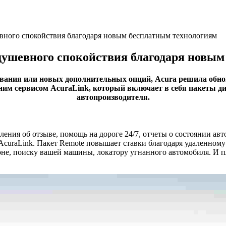
евного спокойствия благодаря новым бесплатным технологиям
 душевного спокойствия благодаря новы
дования или новых дополнительных опций, Acura решила обн
тним сервисом AcuraLink, который включает в себя пакеты д
автопроизводителя.
мления об отзыве, помощь на дороге 24/7, отчеты о состоянии а
curaLink. Пакет Remote повышает ставки благодаря удаленному 
не, поиску вашей машины, локатору угнанного автомобиля. И п