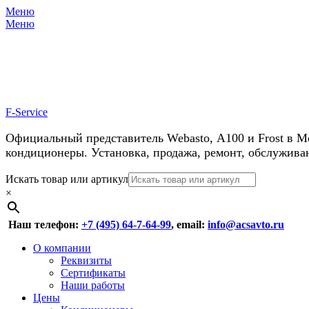
Меню
Меню
У нас косм
F-Service
Официальный представитель Webasto, А100 и Frost в М
кондиционеры. Установка, продажа, ремонт, обслужива
Header
Перейти
Искать товар или артикул
к
×
Right
содержимому
Menu
Наш телефон:
+7 (495) 64-7-64-99
, email:
info@acsavto.ru
Основное
Перейти
О компании
к
Реквизиты
меню
содержимому
Сертификаты
Наши работы
Цены