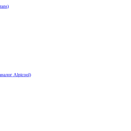
ans)
налог Alpicool)