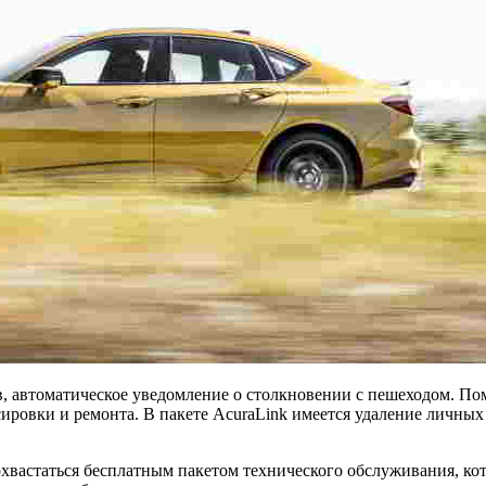
в, автоматическое уведомление о столкновении с пешеходом. По
сировки и ремонта. В пакете AcuraLink имеется удаление личны
охвастаться бесплатным пакетом технического обслуживания, ко