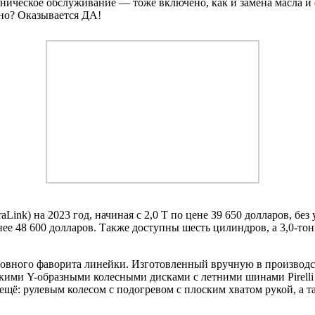
хническое обслуживание — тоже включено, как и замена масла и
но? Оказывается ДА!
ink) на 2023 год, начиная с 2,0 T по цене 39 650 долларов, без
ее 48 600 долларов. Также доступны шесть цилиндров, а 3,0-тон
основного фаворита линейки. Изготовленный вручную в производ
гкими Y-образными колесными дисками с летними шинами Pirell
ещё: рулевым колесом с подогревом с плоским хватом рукой, а т