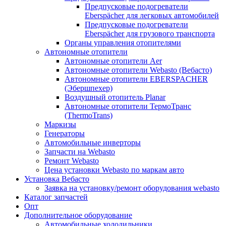
Предпусковые подогреватели
Eberspächer для легковых автомобилей
Предпусковые подогреватели
Eberspächer для грузового транспорта
Органы управления отопителями
Автономные отопители
Автономные отопители Аer
Автономные отопители Webasto (Вебасто)
Автономные отопители EBERSPACHER
(Эбершпехер)
Воздушный отопитель Planar
Автономные отопители ТермоТранс
(ThermoTrans)
Маркизы
Генераторы
Автомобильные инверторы
Запчасти на Webasto
Ремонт Webasto
Цена установки Webasto по маркам авто
Установка Вебасто
Заявка на установку/ремонт оборудования webasto
Каталог запчастей
Опт
Дополнительное оборудование
Автомобильные холодильники