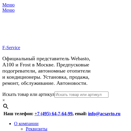
Меню
X
У нас космические скидки на
Меню
автокондиционеры!
F-Service
Официальный представитель Webasto,
А100 и Frost в Москве. Предпусковые
подогреватели, автономные отопители
и кондиционеры. Установка, продажа,
ремонт, обслуживание. Автоновости.
Header
Перейти
Искать товар или артикул
к
×
Right
содержимому
Menu
Наш телефон:
+7 (495) 64-7-64-99
, email:
info@acsavto.ru
Основное
Перейти
О компании
к
Реквизиты