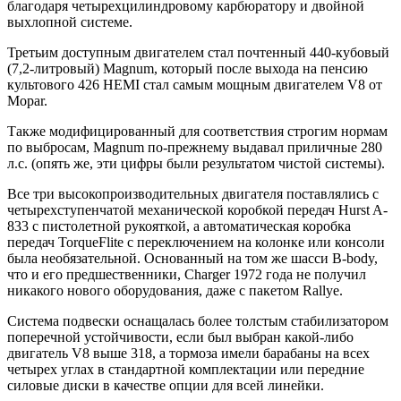
благодаря четырехцилиндровому карбюратору и двойной
выхлопной системе.
Третьим доступным двигателем стал почтенный 440-кубовый
(7,2-литровый) Magnum, который после выхода на пенсию
культового 426 HEMI стал самым мощным двигателем V8 от
Mopar.
Также модифицированный для соответствия строгим нормам
по выбросам, Magnum по-прежнему выдавал приличные 280
л.с. (опять же, эти цифры были результатом чистой системы).
Все три высокопроизводительных двигателя поставлялись с
четырехступенчатой ​​​​механической коробкой передач Hurst A-
833 с пистолетной рукояткой, а автоматическая коробка
передач TorqueFlite с переключением на колонке или консоли
была необязательной. Основанный на том же шасси B-body,
что и его предшественники, Charger 1972 года не получил
никакого нового оборудования, даже с пакетом Rallye.
Система подвески оснащалась более толстым стабилизатором
поперечной устойчивости, если был выбран какой-либо
двигатель V8 выше 318, а тормоза имели барабаны на всех
четырех углах в стандартной комплектации или передние
силовые диски в качестве опции для всей линейки.