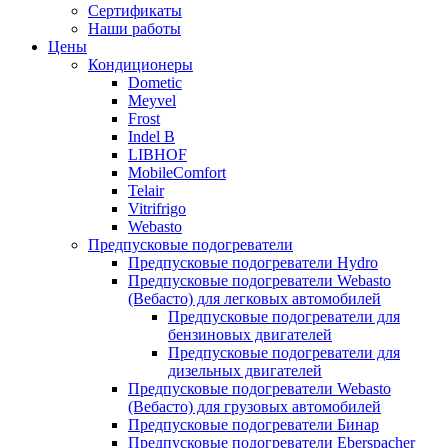
меню
содержимому
Сертификаты
Наши работы
Цены
Кондиционеры
Dometic
Meyvel
Frost
Indel B
LIBHOF
MobileComfort
Telair
Vitrifrigo
Webasto
Предпусковые подогреватели
Предпусковые подогреватели Hydro
Предпусковые подогреватели Webasto
(Вебасто) для легковых автомобилей
Предпусковые подогреватели для
бензиновых двигателей
Предпусковые подогреватели для
дизельных двигателей
Предпусковые подогреватели Webasto
(Вебасто) для грузовых автомобилей
Предпусковые подогреватели Бинар
Предпусковые подогреватели Eberspacher