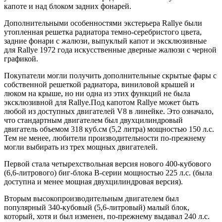
капоте и над блоком задних фонарей.
Дополнительными особенностями экстерьера Rallye были
утопленная решетка радиатора темно-серебристого цвета,
задние фонари с жалюзи, выпуклый капот и эксклюзивные
для Rallye 1972 года искусственные дверные жалюзи с черной
графикой.
Покупатели могли получить дополнительные скрытые фары с
собственной решеткой радиатора, виниловой крышей и
люком на крыше, но ни одна из этих функций не была
эксклюзивной для Rallye.Под капотом Rallye может быть
любой из доступных двигателей V8 в линейке. Это означало,
что стандартным двигателем был двухцилиндровый
двигатель объемом 318 куб.см (5,2 литра) мощностью 150 л.с.
Тем не менее, любители производительности по-прежнему
могли выбирать из трех мощных двигателей.
Первой стала четырехствольная версия нового 400-кубового
(6,6-литрового) биг-блока B-серии мощностью 225 л.с. (была
доступна и менее мощная двухцилиндровая версия).
Вторым высокопроизводительным двигателем был
популярный 340-кубовый (5,6-литровый) малый блок,
который, хотя и был изменен, по-прежнему выдавал 240 л.с.