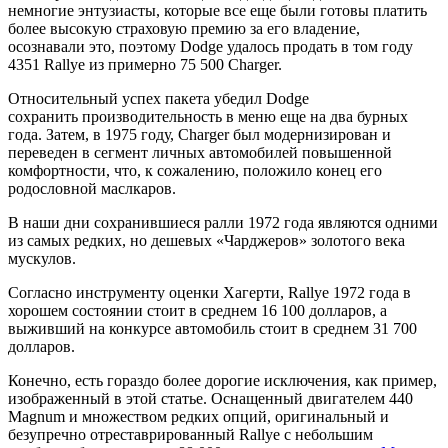
немногие энтузиасты, которые все еще были готовы платить
более высокую страховую премию за его владение,
осознавали это, поэтому Dodge удалось продать в том году
4351 Rallye из примерно 75 500 Charger.
Относительный успех пакета убедил Dodge
сохранить производительность в меню еще на два бурных
года. Затем, в 1975 году, Charger был модернизирован и
переведен в сегмент личных автомобилей повышенной
комфортности, что, к сожалению, положило конец его
родословной маслкаров.
В наши дни сохранившиеся ралли 1972 года являются одними
из самых редких, но дешевых «Чарджеров» золотого века
мускулов.
Согласно инструменту оценки Хагерти, Rallye 1972 года в
хорошем состоянии стоит в среднем 16 100 долларов, а
выживший на конкурсе автомобиль стоит в среднем 31 700
долларов.
Конечно, есть гораздо более дорогие исключения, как пример,
изображенный в этой статье. Оснащенный двигателем 440
Magnum и множеством редких опций, оригинальный и
безупречно отреставрированный Rallye с небольшим