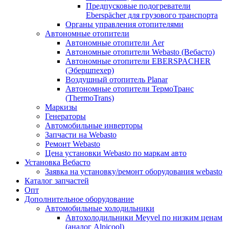
Предпусковые подогреватели
Eberspächer для грузового транспорта
Органы управления отопителями
Автономные отопители
Автономные отопители Аer
Автономные отопители Webasto (Вебасто)
Автономные отопители EBERSPACHER
(Эбершпехер)
Воздушный отопитель Planar
Автономные отопители ТермоТранс
(ThermoTrans)
Маркизы
Генераторы
Автомобильные инверторы
Запчасти на Webasto
Ремонт Webasto
Цена установки Webasto по маркам авто
Установка Вебасто
Заявка на установку/ремонт оборудования webasto
Каталог запчастей
Опт
Дополнительное оборудование
Автомобильные холодильники
Автохолодильники Meyvel по низким ценам
(аналог Alpicool)