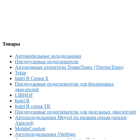
Товары
Автомобильные холодильники
Предпусковые подогреватели
Автономные отопители ТермоТранс (ThermoTrans)
Telair
Indel B Серия X
Предпусковые подогреватели для бензиновых
двигателей
LIBHOF
Indel B
Indel B серия TB
Предпусковые подогреватели для дизельных двигателей
Автохолодильники Meyvel по низким ценам (аналог
Alpicool)
MobileComfort
Автохолодильники Vitrifrigo