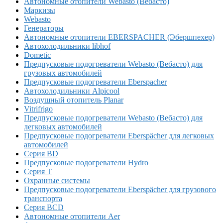
Автономные отопители Webasto (Вебасто)
Маркизы
Webasto
Генераторы
Автономные отопители EBERSPACHER (Эбершпехер)
Автохолодильники libhof
Dometic
Предпусковые подогреватели Webasto (Вебасто) для
грузовых автомобилей
Предпусковые подогреватели Eberspacher
Автохолодильники Alpicool
Воздушный отопитель Planar
Vitrifrigo
Предпусковые подогреватели Webasto (Вебасто) для
легковых автомобилей
Предпусковые подогреватели Eberspächer для легковых
автомобилей
Серия BD
Предпусковые подогреватели Hydro
Серия T
Охранные системы
Предпусковые подогреватели Eberspächer для грузового
транспорта
Серия BCD
Автономные отопители Аer