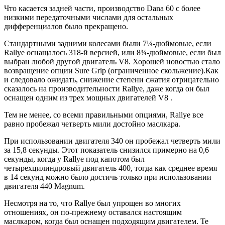
Что касается задней части, производство Dana 60 с более
низкими передаточными числами для остальных
дифференциалов было прекращено.
Стандартными задними колесами были 7¼-дюймовые, если
Rallye оснащалось 318-й версией, или 8¾-дюймовые, если был
выбран любой другой двигатель V8. Хорошей новостью стало
возвращение опции Sure Grip (ограниченное скольжение).Как
и следовало ожидать, снижение степени сжатия отрицательно
сказалось на производительности Rallye, даже когда он был
оснащен одним из трех мощных двигателей V8 .
Тем не менее, со всеми правильными опциями, Rallye все
равно пробежал четверть мили достойно маслкара.
При использовании двигателя 340 он пробежал четверть мили
за 15,8 секунды. Этот показатель снизился примерно на 0,6
секунды, когда у Rallye под капотом был
четырехцилиндровый двигатель 400, тогда как среднее время
в 14 секунд можно было достичь только при использовании
двигателя 440 Magnum.
Несмотря на то, что Rallye был упрощен во многих
отношениях, он по-прежнему оставался настоящим
маслкаром, когда был оснащен подходящим двигателем. Те