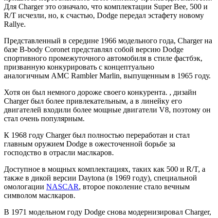
Для Charger это означало, что комплектации Super Bee, 500 и
R/T исчезли, но, к счастью, Dodge передал эстафету новому
Rallye.
Представленный в середине 1966 модельного года, Charger на
базе B-body Coronet представлял собой версию Dodge
спортивного промежуточного автомобиля в стиле фастбэк,
призванную конкурировать с концептуально
аналогичным AMC Rambler Marlin, выпущенным в 1965 году.
Хотя он был немного дороже своего конкурента. , дизайн
Charger был более привлекательным, а в линейку его
двигателей входили более мощные двигатели V8, поэтому он
стал очень популярным.
К 1968 году Charger был полностью переработан и стал
главным оружием Dodge в ожесточенной борьбе за
господство в отрасли маслкаров.
Доступное в мощных комплектациях, таких как 500 и R/T, а
также в дикой версии Daytona (в 1969 году), специальной
омологации
NASCAR
, второе поколение стало вечным
символом маслкаров.
В 1971 модельном году Dodge снова модернизировал Charger,