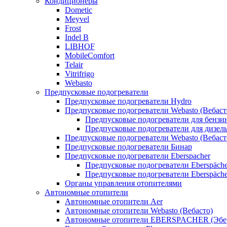
Кондиционеры
Dometic
Meyvel
Frost
Indel B
LIBHOF
MobileComfort
Telair
Vitrifrigo
Webasto
Предпусковые подогреватели
Предпусковые подогреватели Hydro
Предпусковые подогреватели Webasto (Вебаст
Предпусковые подогреватели для бензи
Предпусковые подогреватели для дизел
Предпусковые подогреватели Webasto (Вебаст
Предпусковые подогреватели Бинар
Предпусковые подогреватели Eberspacher
Предпусковые подогреватели Eberspäche
Предпусковые подогреватели Eberspäche
Органы управления отопителями
Автономные отопители
Автономные отопители Аer
Автономные отопители Webasto (Вебасто)
Автономные отопители EBERSPACHER (Эбе