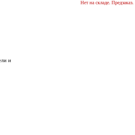
Нет на складе. Предзаказ.
Нет на складе. Предзаказ.
X
Вперед!
ели и