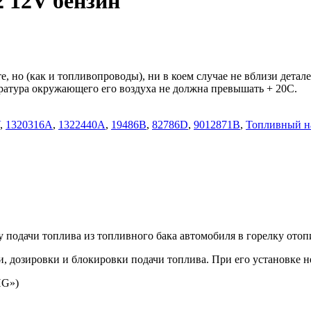
 12V бензин
, но (как и топливопроводы), ни в коем случае не вблизи дета
ратура окружающего его воздуха не должна превышать + 20C.
,
1320316A
,
1322440A
,
19486B
,
82786D
,
9012871B
,
Топливный н
 подачи топлива из топливного бака автомобиля в горелку отоп
 дозировки и блокировки подачи топлива. При его установке не
HG»)