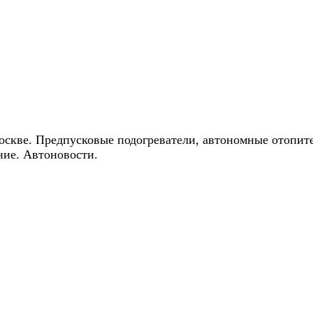
ические скидки на автокондиционеры!
оскве. Предпусковые подогреватели, автономные отопит
ние. Автоновости.