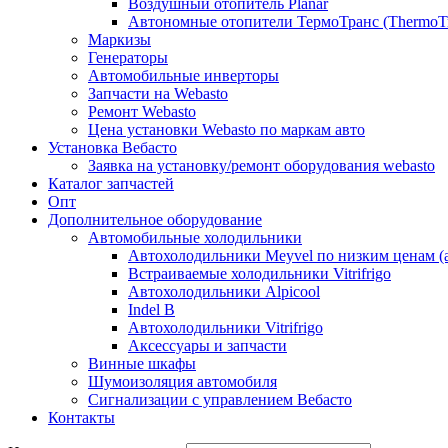
Воздушный отопитель Planar
Автономные отопители ТермоТранс (ThermoTr
Маркизы
Генераторы
Автомобильные инверторы
Запчасти на Webasto
Ремонт Webasto
Цена установки Webasto по маркам авто
Установка Вебасто
Заявка на установку/ремонт оборудования webasto
Каталог запчастей
Опт
Дополнительное оборудование
Автомобильные холодильники
Автохолодильники Meyvel по низким ценам (а
Встраиваемые холодильники Vitrifrigo
Автохолодильники Alpicool
Indel B
Автохолодильники Vitrifrigo
Аксессуары и запчасти
Винные шкафы
Шумоизоляция автомобиля
Сигнализации с управлением Вебасто
Контакты