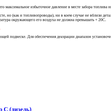
то максимальное избыточное давление в месте забора топлива н
те, но (как и топливопроводы), ни в коем случае не вблизи де
ратура окружающего его воздуха не должна превышать + 20C.
.
щей подвеске. Для обеспечения деаэрации диапазон установоч
 С (дизель)