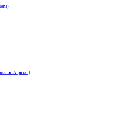
ans)
налог Alpicool)