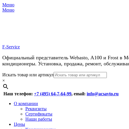
Меню
Меню
У нас косм
F-Service
Официальный представитель Webasto, А100 и Frost в М
кондиционеры. Установка, продажа, ремонт, обслужива
Header
Перейти
Искать товар или артикул
к
×
Right
содержимому
Menu
Наш телефон:
+7 (495) 64-7-64-99
, email:
info@acsavto.ru
Основное
Перейти
О компании
к
Реквизиты
меню
содержимому
Сертификаты
Наши работы
Цены