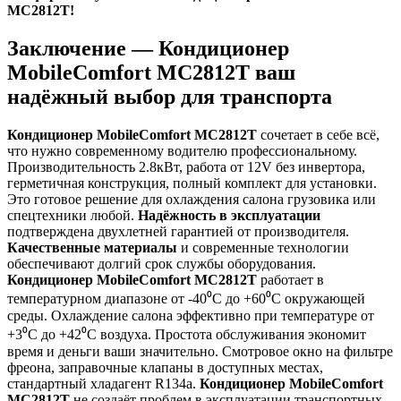
MC2812T!
Заключение — Кондиционер
MobileComfort MC2812T ваш
надёжный выбор для транспорта
Кондиционер MobileComfort MC2812T
сочетает в себе всё,
что нужно современному водителю профессиональному.
Производительность 2.8кВт, работа от 12V без инвертора,
герметичная конструкция, полный комплект для установки.
Это готовое решение для охлаждения салона грузовика или
спецтехники любой.
Надёжность в эксплуатации
подтверждена двухлетней гарантией от производителя.
Качественные материалы
и современные технологии
обеспечивают долгий срок службы оборудования.
Кондиционер MobileComfort MC2812T
работает в
температурном диапазоне от -40⁰С до +60⁰С окружающей
среды. Охлаждение салона эффективно при температуре от
+3⁰С до +42⁰С воздуха. Простота обслуживания экономит
время и деньги ваши значительно. Смотровое окно на фильтре
фреона, заправочные клапаны в доступных местах,
стандартный хладагент R134a.
Кондиционер MobileComfort
MC2812T
не создаёт проблем в эксплуатации транспортных