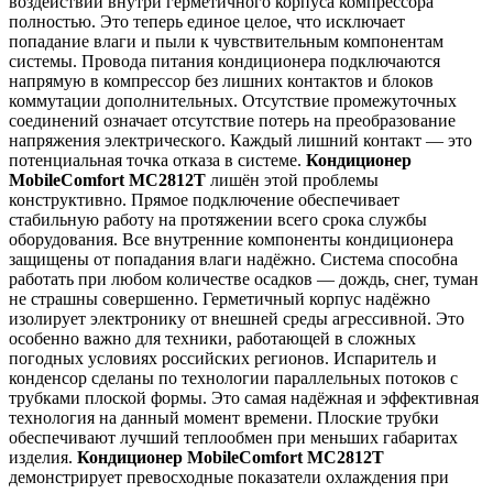
воздействий внутри герметичного корпуса компрессора
полностью. Это теперь единое целое, что исключает
попадание влаги и пыли к чувствительным компонентам
системы. Провода питания кондиционера подключаются
напрямую в компрессор без лишних контактов и блоков
коммутации дополнительных. Отсутствие промежуточных
соединений означает отсутствие потерь на преобразование
напряжения электрического. Каждый лишний контакт — это
потенциальная точка отказа в системе.
Кондиционер
MobileComfort MC2812T
лишён этой проблемы
конструктивно. Прямое подключение обеспечивает
стабильную работу на протяжении всего срока службы
оборудования. Все внутренние компоненты кондиционера
защищены от попадания влаги надёжно. Система способна
работать при любом количестве осадков — дождь, снег, туман
не страшны совершенно. Герметичный корпус надёжно
изолирует электронику от внешней среды агрессивной. Это
особенно важно для техники, работающей в сложных
погодных условиях российских регионов. Испаритель и
конденсор сделаны по технологии параллельных потоков с
трубками плоской формы. Это самая надёжная и эффективная
технология на данный момент времени. Плоские трубки
обеспечивают лучший теплообмен при меньших габаритах
изделия.
Кондиционер MobileComfort MC2812T
демонстрирует превосходные показатели охлаждения при