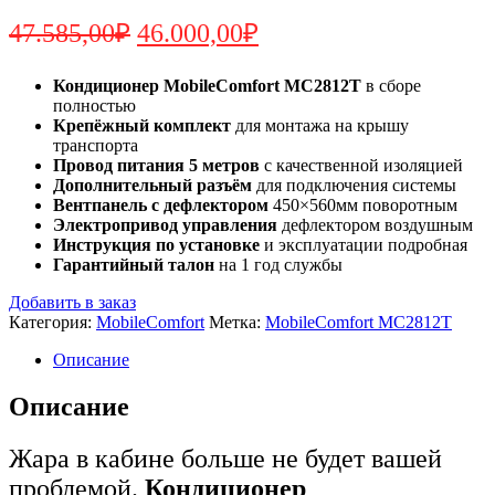
Первоначальная
Текущая
47.585,00
₽
46.000,00
₽
цена
цена:
составляла
Кондиционер MobileComfort MC2812T
в сборе
46.000,00₽.
полностью
47.585,00₽.
Крепёжный комплект
для монтажа на крышу
транспорта
Провод питания 5 метров
с качественной изоляцией
Дополнительный разъём
для подключения системы
Вентпанель с дефлектором
450×560мм поворотным
Электропривод управления
дефлектором воздушным
Инструкция по установке
и эксплуатации подробная
Гарантийный талон
на 1 год службы
Добавить в заказ
Категория:
MobileComfort
Метка:
MobileComfort MC2812T
Описание
Описание
Жара в кабине больше не будет вашей
проблемой.
Кондиционер