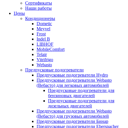
меню
содержимому
Сертификаты
Наши работы
Цены
Кондиционеры
Dometic
Meyvel
Frost
Indel B
LIBHOF
MobileComfort
Telair
Vitrifrigo
Webasto
Предпусковые подогреватели
Предпусковые подогреватели Hydro
Предпусковые подогреватели Webasto
(Вебасто) для легковых автомобилей
Предпусковые подогреватели для
бензиновых двигателей
Предпусковые подогреватели для
дизельных двигателей
Предпусковые подогреватели Webasto
(Вебасто) для грузовых автомобилей
Предпусковые подогреватели Бинар
Предпусковые подогреватели Eberspacher