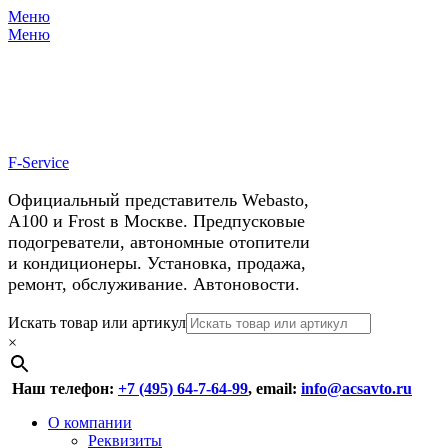
Меню
X
У нас космические скидки на
Меню
автокондиционеры!
F-Service
Официальный представитель Webasto,
А100 и Frost в Москве. Предпусковые
подогреватели, автономные отопители
и кондиционеры. Установка, продажа,
ремонт, обслуживание. Автоновости.
Header
Перейти
Искать товар или артикул
к
×
Right
содержимому
Menu
Наш телефон:
+7 (495) 64-7-64-99
, email:
info@acsavto.ru
Основное
Перейти
О компании
к
Реквизиты