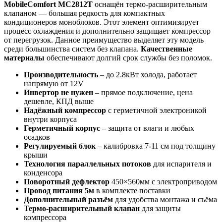
MobileComfort MC2812T
оснащён термо-расширительным
клапаном — большая редкость для компактных
кондиционеров моноблоков. Этот элемент оптимизирует
процесс охлаждения и дополнительно защищает компрессор
от перегрузок. Данное преимущество выделяет эту модель
среди большинства систем без клапана.
Качественные
материалы
обеспечивают долгий срок службы без поломок.
Производительность
– до 2.8кВт холода, работает
напрямую от 12V
Инвертор не нужен
– прямое подключение, цена
дешевле, КПД выше
Надёжный компрессор
с герметичной электроникой
внутри корпуса
Герметичный корпус
– защита от влаги и любых
осадков
Регулируемый блок
– калибровка 7-11 см под толщину
крыши
Технология параллельных потоков
для испарителя и
конденсора
Поворотный дефлектор
450×560мм с электроприводом
Провод питания 5м
в комплекте поставки
Дополнительный разъём
для удобства монтажа и съёма
Термо-расширительный клапан
для защиты
компрессора