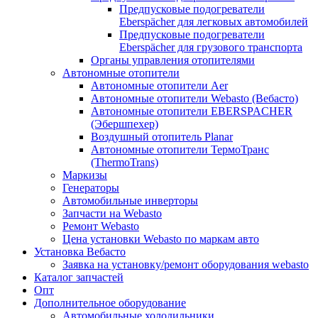
Предпусковые подогреватели
Eberspächer для легковых автомобилей
Предпусковые подогреватели
Eberspächer для грузового транспорта
Органы управления отопителями
Автономные отопители
Автономные отопители Аer
Автономные отопители Webasto (Вебасто)
Автономные отопители EBERSPACHER
(Эбершпехер)
Воздушный отопитель Planar
Автономные отопители ТермоТранс
(ThermoTrans)
Маркизы
Генераторы
Автомобильные инверторы
Запчасти на Webasto
Ремонт Webasto
Цена установки Webasto по маркам авто
Установка Вебасто
Заявка на установку/ремонт оборудования webasto
Каталог запчастей
Опт
Дополнительное оборудование
Автомобильные холодильники