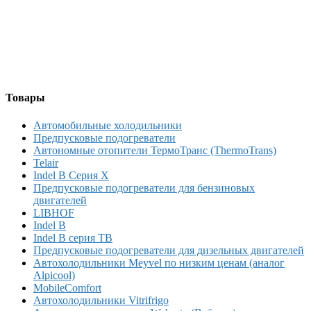
Товары
Автомобильные холодильники
Предпусковые подогреватели
Автономные отопители ТермоТранс (ThermoTrans)
Telair
Indel B Серия X
Предпусковые подогреватели для бензиновых
двигателей
LIBHOF
Indel B
Indel B серия TB
Предпусковые подогреватели для дизельных двигателей
Автохолодильники Meyvel по низким ценам (аналог
Alpicool)
MobileComfort
Автохолодильники Vitrifrigo