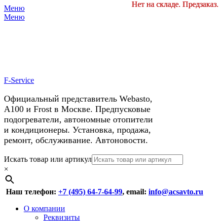
Нет на складе. Предзаказ.
Нет на складе. Предзаказ.
Нет на складе. Предзаказ.
Нет на складе. Предзаказ.
Меню
X
У нас космические скидки на
Меню
автокондиционеры!
F-Service
Официальный представитель Webasto,
А100 и Frost в Москве. Предпусковые
подогреватели, автономные отопители
и кондиционеры. Установка, продажа,
ремонт, обслуживание. Автоновости.
Header
Перейти
Искать товар или артикул
к
×
Right
содержимому
Menu
Наш телефон:
+7 (495) 64-7-64-99
, email:
info@acsavto.ru
Основное
Перейти
О компании
к
Реквизиты