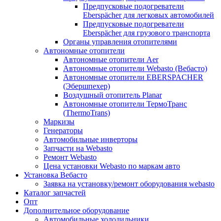
Предпусковые подогреватели
Eberspächer для легковых автомобилей
Предпусковые подогреватели
Eberspächer для грузового транспорта
Органы управления отопителями
Автономные отопители
Автономные отопители Аer
Автономные отопители Webasto (Вебасто)
Автономные отопители EBERSPACHER
(Эбершпехер)
Воздушный отопитель Planar
Автономные отопители ТермоТранс
(ThermoTrans)
Маркизы
Генераторы
Автомобильные инверторы
Запчасти на Webasto
Ремонт Webasto
Цена установки Webasto по маркам авто
Установка Вебасто
Заявка на установку/ремонт оборудования webasto
Каталог запчастей
Опт
Дополнительное оборудование
Автомобильные холодильники