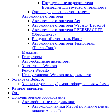
Предпусковые подогреватели
Eberspächer для грузового транспорта
Органы управления отопителями
Автономные отопители
Автономные отопители Аer
Автономные отопители Webasto (Вебасто)
Автономные отопители EBERSPACHER
(Эбершпехер)
Воздушный отопитель Planar
Автономные отопители ТермоТранс
(ThermoTrans)
Маркизы
Генераторы
Автомобильные инверторы
Запчасти на Webasto
Ремонт Webasto
Цена установки Webasto по маркам авто
Установка Вебасто
Заявка на установку/ремонт оборудования webasto
Каталог запчастей
Опт
Дополнительное оборудование
Автомобильные холодильники
Автохолодильники Meyvel по низким ценам
(аналог Alpicool)