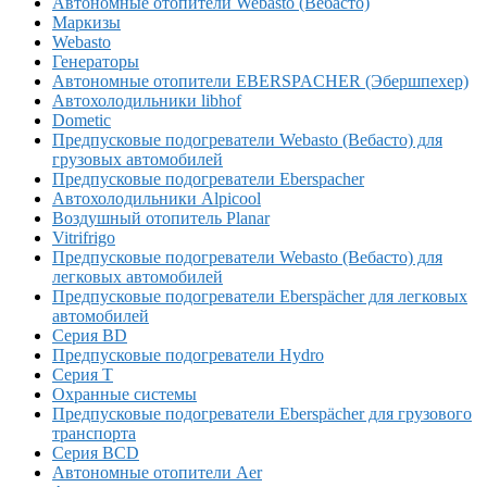
Автономные отопители Webasto (Вебасто)
Маркизы
Webasto
Генераторы
Автономные отопители EBERSPACHER (Эбершпехер)
Автохолодильники libhof
Dometic
Предпусковые подогреватели Webasto (Вебасто) для
грузовых автомобилей
Предпусковые подогреватели Eberspacher
Автохолодильники Alpicool
Воздушный отопитель Planar
Vitrifrigo
Предпусковые подогреватели Webasto (Вебасто) для
легковых автомобилей
Предпусковые подогреватели Eberspächer для легковых
автомобилей
Серия BD
Предпусковые подогреватели Hydro
Серия T
Охранные системы
Предпусковые подогреватели Eberspächer для грузового
транспорта
Серия BCD
Автономные отопители Аer