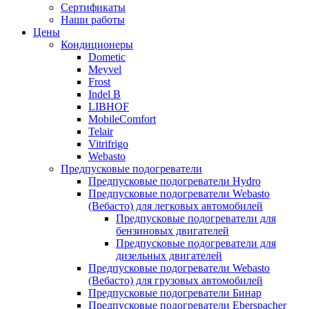
меню
содержимому
Сертификаты
Наши работы
Цены
Кондиционеры
Dometic
Meyvel
Frost
Indel B
LIBHOF
MobileComfort
Telair
Vitrifrigo
Webasto
Предпусковые подогреватели
Предпусковые подогреватели Hydro
Предпусковые подогреватели Webasto
(Вебасто) для легковых автомобилей
Предпусковые подогреватели для
бензиновых двигателей
Предпусковые подогреватели для
дизельных двигателей
Предпусковые подогреватели Webasto
(Вебасто) для грузовых автомобилей
Предпусковые подогреватели Бинар
Предпусковые подогреватели Eberspacher