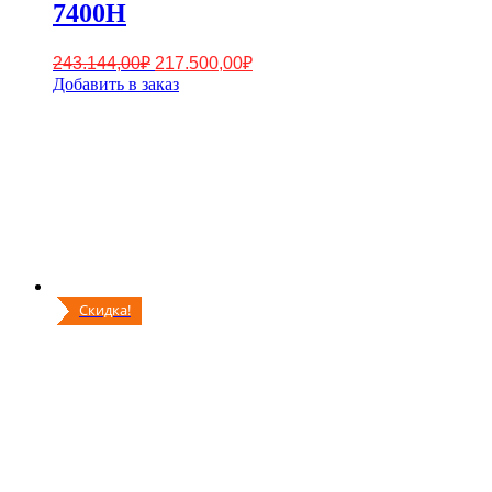
7400H
Первоначальная
Текущая
243.144,00
₽
217.500,00
₽
цена
цена:
Добавить в заказ
составляла
217.500,00₽.
243.144,00₽.
Скидка!