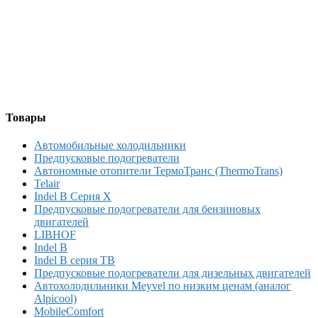
Товары
Автомобильные холодильники
Предпусковые подогреватели
Автономные отопители ТермоТранс (ThermoTrans)
Telair
Indel B Серия X
Предпусковые подогреватели для бензиновых
двигателей
LIBHOF
Indel B
Indel B серия TB
Предпусковые подогреватели для дизельных двигателей
Автохолодильники Meyvel по низким ценам (аналог
Alpicool)
MobileComfort