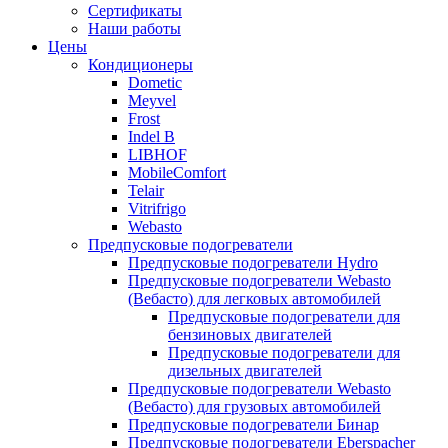
меню
содержимому
Сертификаты
Наши работы
Цены
Кондиционеры
Dometic
Meyvel
Frost
Indel B
LIBHOF
MobileComfort
Telair
Vitrifrigo
Webasto
Предпусковые подогреватели
Предпусковые подогреватели Hydro
Предпусковые подогреватели Webasto
(Вебасто) для легковых автомобилей
Предпусковые подогреватели для
бензиновых двигателей
Предпусковые подогреватели для
дизельных двигателей
Предпусковые подогреватели Webasto
(Вебасто) для грузовых автомобилей
Предпусковые подогреватели Бинар
Предпусковые подогреватели Eberspacher