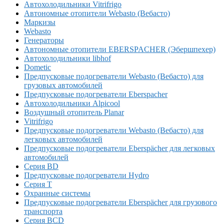
Автохолодильники Vitrifrigo
Автономные отопители Webasto (Вебасто)
Маркизы
Webasto
Генераторы
Автономные отопители EBERSPACHER (Эбершпехер)
Автохолодильники libhof
Dometic
Предпусковые подогреватели Webasto (Вебасто) для
грузовых автомобилей
Предпусковые подогреватели Eberspacher
Автохолодильники Alpicool
Воздушный отопитель Planar
Vitrifrigo
Предпусковые подогреватели Webasto (Вебасто) для
легковых автомобилей
Предпусковые подогреватели Eberspächer для легковых
автомобилей
Серия BD
Предпусковые подогреватели Hydro
Серия T
Охранные системы
Предпусковые подогреватели Eberspächer для грузового
транспорта
Серия BCD