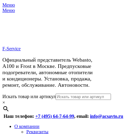
Меню
X
У нас космические скидки на
Меню
автокондиционеры!
F-Service
Официальный представитель Webasto,
А100 и Frost в Москве. Предпусковые
подогреватели, автономные отопители
и кондиционеры. Установка, продажа,
ремонт, обслуживание. Автоновости.
Header
Перейти
Искать товар или артикул
к
×
Right
содержимому
Menu
Наш телефон:
+7 (495) 64-7-64-99
, email:
info@acsavto.ru
Основное
Перейти
О компании
к
Реквизиты