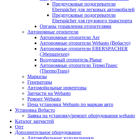
Предпусковые подогреватели
Eberspächer для легковых автомобилей
Предпусковые подогреватели
Eberspächer для грузового транспорта
Органы управления отопителями
Автономные отопители
Автономные отопители Аer
Автономные отопители Webasto (Вебасто)
Автономные отопители EBERSPACHER
(Эбершпехер)
Воздушный отопитель Planar
Автономные отопители ТермоТранс
(ThermoTrans)
Маркизы
Генераторы
Автомобильные инверторы
Запчасти на Webasto
Ремонт Webasto
Цена установки Webasto по маркам авто
Установка Вебасто
Заявка на установку/ремонт оборудования webasto
Каталог запчастей
Опт
Дополнительное оборудование
Автомобильные холодильники