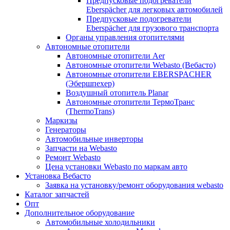
Предпусковые подогреватели
Eberspächer для легковых автомобилей
Предпусковые подогреватели
Eberspächer для грузового транспорта
Органы управления отопителями
Автономные отопители
Автономные отопители Аer
Автономные отопители Webasto (Вебасто)
Автономные отопители EBERSPACHER
(Эбершпехер)
Воздушный отопитель Planar
Автономные отопители ТермоТранс
(ThermoTrans)
Маркизы
Генераторы
Автомобильные инверторы
Запчасти на Webasto
Ремонт Webasto
Цена установки Webasto по маркам авто
Установка Вебасто
Заявка на установку/ремонт оборудования webasto
Каталог запчастей
Опт
Дополнительное оборудование
Автомобильные холодильники