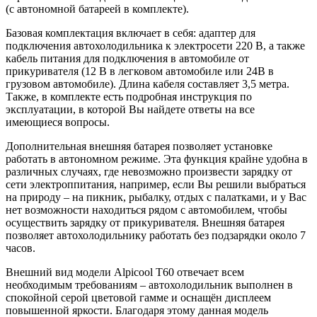
(с автономной батареей в комплекте).
Базовая комплектация включает в себя: адаптер для
подключения автохолодильника к электросети 220 В, а также
кабель питания для подключения в автомобиле от
прикуривателя (12 В в легковом автомобиле или 24В в
грузовом автомобиле). Длина кабеля составляет 3,5 метра.
Также, в комплекте есть подробная инструкция по
эксплуатации, в которой Вы найдете ответы на все
имеющиеся вопросы.
Дополнительная внешняя батарея позволяет установке
работать в автономном режиме. Эта функция крайне удобна в
различных случаях, где невозможно произвести зарядку от
сети электроппитания, например, если Вы решили выбраться
на природу – на пикник, рыбалку, отдых с палатками, и у Вас
нет возможности находиться рядом с автомобилем, чтобы
осуществить зарядку от прикуривателя. Внешняя батарея
позволяет автохолодильнику работать без подзарядки около 7
часов.
Внешний вид модели Alpicool T60 отвечает всем
необходимым требованиям – автохолодильник выполнен в
спокойной серой цветовой гамме и оснащён дисплеем
повышенной яркости. Благодаря этому данная модель