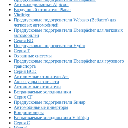
Автохолодильники Alpicool
Воздушный отопитель Planar
Vitrifrigo
Предпусковые подогреватели Webasto (Вебасто) для
легковых автомобилей
Предпусковые подогреватели Eberspächer для легковых
автомобилей
Серия BD
Предпусковые подогреватели Hydro
Серия T
Охранные системы
Предпусковые подогреватели Eberspächer для грузового
транспорта
Серия BCD
Автономные отопители Аer
Аксессуары и запчасти
Автономные отопители
Встраиваемые холодильники
Серия CF
Предпусковые подогреватели Бинар
Автомобильные инверторы
Кондиционеры
Встраиваемые холодильники Vitrifrigo
Серия C
Meyvel