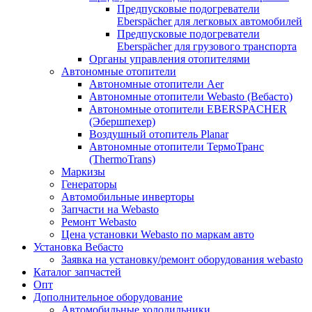
Предпусковые подогреватели
Eberspächer для легковых автомобилей
Предпусковые подогреватели
Eberspächer для грузового транспорта
Органы управления отопителями
Автономные отопители
Автономные отопители Аer
Автономные отопители Webasto (Вебасто)
Автономные отопители EBERSPACHER
(Эбершпехер)
Воздушный отопитель Planar
Автономные отопители ТермоТранс
(ThermoTrans)
Маркизы
Генераторы
Автомобильные инверторы
Запчасти на Webasto
Ремонт Webasto
Цена установки Webasto по маркам авто
Установка Вебасто
Заявка на установку/ремонт оборудования webasto
Каталог запчастей
Опт
Дополнительное оборудование
Автомобильные холодильники