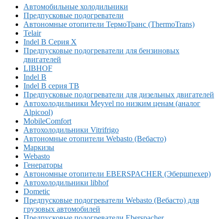
Автомобильные холодильники
Предпусковые подогреватели
Автономные отопители ТермоТранс (ThermoTrans)
Telair
Indel B Серия X
Предпусковые подогреватели для бензиновых
двигателей
LIBHOF
Indel B
Indel B серия TB
Предпусковые подогреватели для дизельных двигателей
Автохолодильники Meyvel по низким ценам (аналог
Alpicool)
MobileComfort
Автохолодильники Vitrifrigo
Автономные отопители Webasto (Вебасто)
Маркизы
Webasto
Генераторы
Автономные отопители EBERSPACHER (Эбершпехер)
Автохолодильники libhof
Dometic
Предпусковые подогреватели Webasto (Вебасто) для
грузовых автомобилей
Предпусковые подогреватели Eberspacher