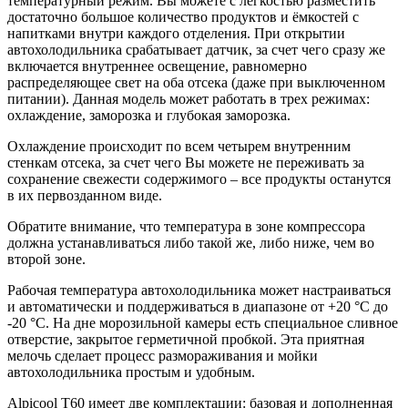
температурный режим. Вы можете с легкостью разместить
достаточно большое количество продуктов и ёмкостей с
напитками внутри каждого отделения. При открытии
автохолодильника срабатывает датчик, за счет чего сразу же
включается внутреннее освещение, равномерно
распределяющее свет на оба отсека (даже при выключенном
питании). Данная модель может работать в трех режимах:
охлаждение, заморозка и глубокая заморозка.
Охлаждение происходит по всем четырем внутренним
стенкам отсека, за счет чего Вы можете не переживать за
сохранение свежести содержимого – все продукты останутся
в их первозданном виде.
Обратите внимание, что температура в зоне компрессора
должна устанавливаться либо такой же, либо ниже, чем во
второй зоне.
Рабочая температура автохолодильника может настраиваться
и автоматически и поддерживаться в диапазоне от +20 °C до
-20 °C. На дне морозильной камеры есть специальное сливное
отверстие, закрытое герметичной пробкой. Эта приятная
мелочь сделает процесс размораживания и мойки
автохолодильника простым и удобным.
Alpicool T60 имеет две комплектации: базовая и дополненная