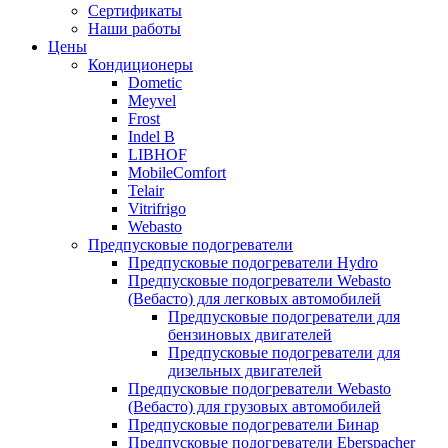
меню
содержимому
Сертификаты
Наши работы
Цены
Кондиционеры
Dometic
Meyvel
Frost
Indel B
LIBHOF
MobileComfort
Telair
Vitrifrigo
Webasto
Предпусковые подогреватели
Предпусковые подогреватели Hydro
Предпусковые подогреватели Webasto
(Вебасто) для легковых автомобилей
Предпусковые подогреватели для
бензиновых двигателей
Предпусковые подогреватели для
дизельных двигателей
Предпусковые подогреватели Webasto
(Вебасто) для грузовых автомобилей
Предпусковые подогреватели Бинар
Предпусковые подогреватели Eberspacher