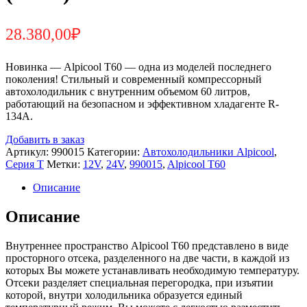
28.380,00
₽
Новинка — Alpicool T60 — одна из моделей последнего
поколения! Стильный и современный компрессорный
автохолодильник с внутренним объемом 60 литров,
работающий на безопасном и эффективном хладагенте R-
134A.
Добавить в заказ
Артикул:
990015
Категории:
Автохолодильники Alpicool
,
Серия T
Метки:
12V
,
24V
,
990015
,
Alpicool T60
Описание
Описание
Внутреннее пространство Alpicool T60 представлено в виде
просторного отсека, разделенного на две части, в каждой из
которых Вы можете устанавливать необходимую температуру.
Отсеки разделяет специальная перегородка, при изъятии
которой, внутри холодильника образуется единый