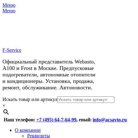
Меню
X
У нас космические скидки на
Меню
автокондиционеры!
F-Service
Официальный представитель Webasto,
А100 и Frost в Москве. Предпусковые
подогреватели, автономные отопители
и кондиционеры. Установка, продажа,
ремонт, обслуживание. Автоновости.
Header
Перейти
Искать товар или артикул
к
×
Right
содержимому
Menu
Наш телефон:
+7 (495) 64-7-64-99
, email:
info@acsavto.ru
Основное
Перейти
О компании
к
Реквизиты