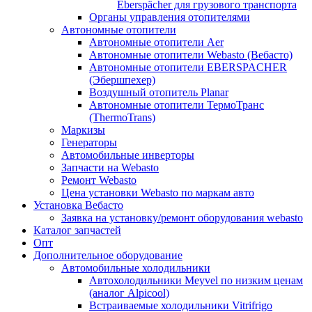
Eberspächer для грузового транспорта
Органы управления отопителями
Автономные отопители
Автономные отопители Аer
Автономные отопители Webasto (Вебасто)
Автономные отопители EBERSPACHER
(Эбершпехер)
Воздушный отопитель Planar
Автономные отопители ТермоТранс
(ThermoTrans)
Маркизы
Генераторы
Автомобильные инверторы
Запчасти на Webasto
Ремонт Webasto
Цена установки Webasto по маркам авто
Установка Вебасто
Заявка на установку/ремонт оборудования webasto
Каталог запчастей
Опт
Дополнительное оборудование
Автомобильные холодильники
Автохолодильники Meyvel по низким ценам
(аналог Alpicool)
Встраиваемые холодильники Vitrifrigo