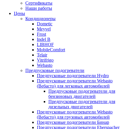
меню
содержимому
Сертификаты
Наши работы
Цены
Кондиционеры
Dometic
Meyvel
Frost
Indel B
LIBHOF
MobileComfort
Telair
Vitrifrigo
Webasto
Предпусковые подогреватели
Предпусковые подогреватели Hydro
Предпусковые подогреватели Webasto
(Вебасто) для легковых автомобилей
Предпусковые подогреватели для
бензиновых двигателей
Предпусковые подогреватели для
дизельных двигателей
Предпусковые подогреватели Webasto
(Вебасто) для грузовых автомобилей
Предпусковые подогреватели Бинар
Предпусковые подогреватели Eberspacher