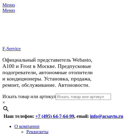
Меню
X
У нас космические скидки на
Меню
автокондиционеры!
F-Service
Официальный представитель Webasto,
А100 и Frost в Москве. Предпусковые
подогреватели, автономные отопители
и кондиционеры. Установка, продажа,
ремонт, обслуживание. Автоновости.
Header
Перейти
Искать товар или артикул
к
×
Right
содержимому
Menu
Наш телефон:
+7 (495) 64-7-64-99
, email:
info@acsavto.ru
Основное
Перейти
О компании
к
Реквизиты