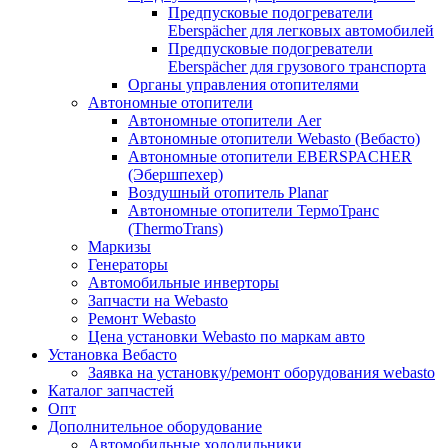
Предпусковые подогреватели
Eberspächer для легковых автомобилей
Предпусковые подогреватели
Eberspächer для грузового транспорта
Органы управления отопителями
Автономные отопители
Автономные отопители Аer
Автономные отопители Webasto (Вебасто)
Автономные отопители EBERSPACHER
(Эбершпехер)
Воздушный отопитель Planar
Автономные отопители ТермоТранс
(ThermoTrans)
Маркизы
Генераторы
Автомобильные инверторы
Запчасти на Webasto
Ремонт Webasto
Цена установки Webasto по маркам авто
Установка Вебасто
Заявка на установку/ремонт оборудования webasto
Каталог запчастей
Опт
Дополнительное оборудование
Автомобильные холодильники