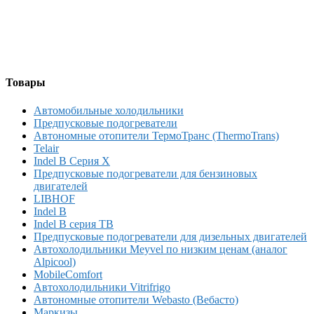
Товары
Автомобильные холодильники
Предпусковые подогреватели
Автономные отопители ТермоТранс (ThermoTrans)
Telair
Indel B Серия X
Предпусковые подогреватели для бензиновых
двигателей
LIBHOF
Indel B
Indel B серия TB
Предпусковые подогреватели для дизельных двигателей
Автохолодильники Meyvel по низким ценам (аналог
Alpicool)
MobileComfort
Автохолодильники Vitrifrigo
Автономные отопители Webasto (Вебасто)
Маркизы