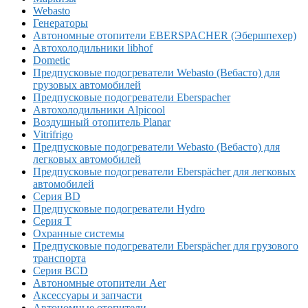
Webasto
Генераторы
Автономные отопители EBERSPACHER (Эбершпехер)
Автохолодильники libhof
Dometic
Предпусковые подогреватели Webasto (Вебасто) для
грузовых автомобилей
Предпусковые подогреватели Eberspacher
Автохолодильники Alpicool
Воздушный отопитель Planar
Vitrifrigo
Предпусковые подогреватели Webasto (Вебасто) для
легковых автомобилей
Предпусковые подогреватели Eberspächer для легковых
автомобилей
Серия BD
Предпусковые подогреватели Hydro
Серия T
Охранные системы
Предпусковые подогреватели Eberspächer для грузового
транспорта
Серия BCD
Автономные отопители Аer
Аксессуары и запчасти
Автономные отопители